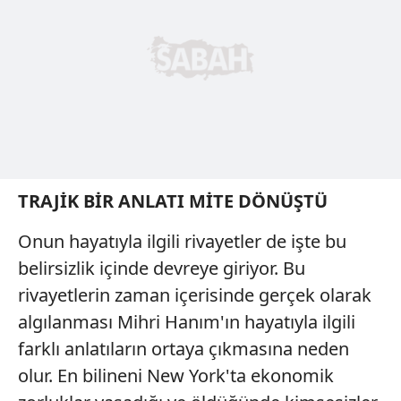
vasıtasıyla belirleyebilirsiniz. Çerezlere ilişkin detaylı bilgi
için Ayarlar butonuna tıklayabilir,
Çerez Bilgilendirme
Metnimizi
ziyaret edebilirsiniz.
6698 sayılı Kişisel Verilerin Korunması Kanunu uyarınca
hazırlanmış Aydınlatma Metnimizi okumak ve sitemizde
ilgili mevzuata uygun olarak kullanılan çerezlerle ilgili bilgi
almak için lütfen
tıklayınız
.
TRAJİK BİR ANLATI MİTE DÖNÜŞTÜ
Onun hayatıyla ilgili rivayetler de işte bu
belirsizlik içinde devreye giriyor. Bu
rivayetlerin zaman içerisinde gerçek olarak
algılanması Mihri Hanım'ın hayatıyla ilgili
farklı anlatıların ortaya çıkmasına neden
olur. En bilineni New York'ta ekonomik