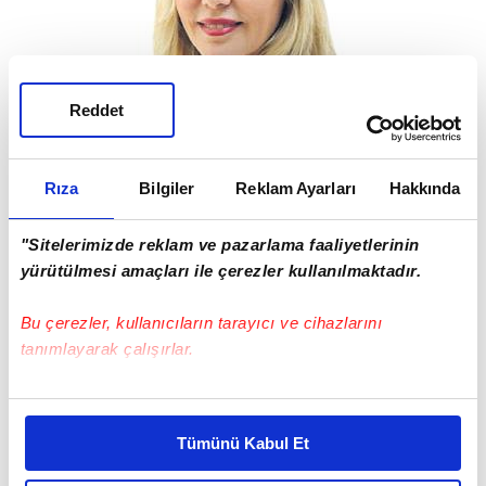
Reddet
Rıza
Bilgiler
Reklam Ayarları
Hakkında
"Sitelerimizde reklam ve pazarlama faaliyetlerinin
yürütülmesi amaçları ile çerezler kullanılmaktadır.
Bu çerezler, kullanıcıların tarayıcı ve cihazlarını
tanımlayarak çalışırlar.
UYKUSU BÖLÜNEN ÇOCUKLAR DAHA
ÖFKELİ
Bu çerezlere izin vermeniz halinde sizlere özel
kişiselleştirilmiş reklamlar sunabilir, sayfalarımızda sizlere
Tümünü Kabul Et
GECE uykusu sık bölünen çocukların öfke
daha iyi reklam deneyimi yaşatabiliriz. Bunu yaparken
nöbetleri yaşayabildiklerine dikkat çeken
amacımızın size daha iyi bir reklam deneyimi sunmak