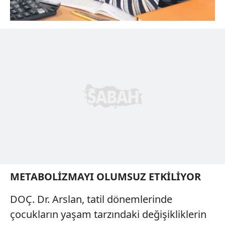
Çerezlere ilişkin tercihlerinizi aşağıda yer alan panel
vasıtasıyla belirleyebilirsiniz. Çerezlere ilişkin detaylı bilgi
için Ayarlar butonuna tıklayabilir,
Çerez Bilgilendirme
Metnimizi
ziyaret edebilirsiniz.
6698 sayılı Kişisel Verilerin Korunması Kanunu uyarınca
hazırlanmış Aydınlatma Metnimizi okumak ve sitemizde
ilgili mevzuata uygun olarak kullanılan çerezlerle ilgili bilgi
almak için lütfen
tıklayınız
.
METABOLİZMAYI OLUMSUZ ETKİLİYOR
DOÇ. Dr. Arslan, tatil dönemlerinde
çocukların yaşam tarzındaki değişikliklerin