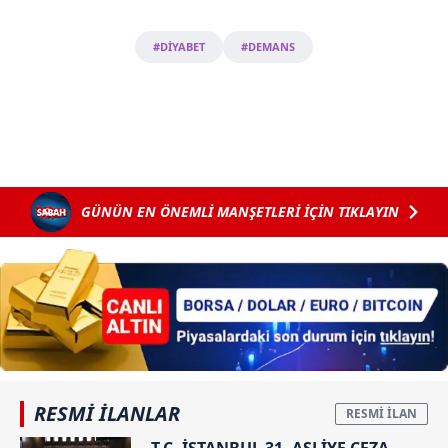
Çerezlere ilişkin tercihlerinizi aşağıda yer alan panel
vasıtasıyla belirleyebilirsiniz. Çerezlere ilişkin detaylı bilgi
#DİYABET
#DEMANS
için Ayarlar butonuna tıklayabilir,
Çerez Bilgilendirme
Metnimizi
ziyaret edebilirsiniz.
6698 sayılı Kişisel Verilerin Korunması Kanunu uyarınca
hazırlanmış Aydınlatma Metnimizi okumak ve sitemizde
ilgili mevzuata uygun olarak kullanılan çerezlerle ilgili bilgi
almak için lütfen
tıklayınız
.
GÜNÜN EN ÖNEMLİ MANŞETLERİ İÇİN TIKLAYIN
RESMİ İLANLAR
T.C. İSTANBUL 31. ASLİYE CEZA