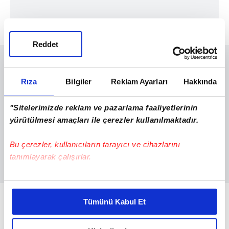
Reddet
Rıza
Bilgiler
Reklam Ayarları
Hakkında
"Sitelerimizde reklam ve pazarlama faaliyetlerinin
yürütülmesi amaçları ile çerezler kullanılmaktadır.
Bu çerezler, kullanıcıların tarayıcı ve cihazlarını
tanımlayarak çalışırlar.
Bu çerezlere izin vermeniz halinde sizlere özel
YAŞAM KALİTESİ ÖNEMLİ
kişiselleştirilmiş reklamlar sunabilir, sayfalarımızda sizlere
Tümünü Kabul Et
daha iyi reklam deneyimi yaşatabiliriz. Bunu yaparken
ABD Ulusal Yaşlanma Enstitüsü'nde görev
amacımızın size daha iyi bir reklam deneyimi sunmak