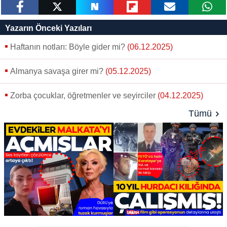
paylaş
tweetle
paylaş
paylaş
paylaş
yazara
Yazarın Önceki Yazıları
gönder
Haftanın notları: Böyle gider mi?
(06.12.2025)
Almanya savaşa girer mi?
(05.12.2025)
Zorba çocuklar, öğretmenler ve seyirciler
(04.12.2025)
Tümü