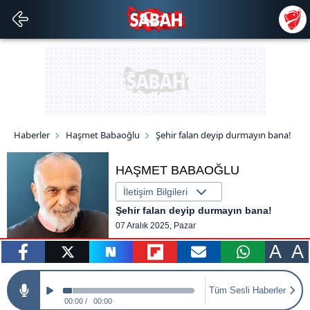
Haberler
Haşmet Babaoğlu
Şehir falan deyip durmayın bana!
HAŞMET BABAOĞLU
İletişim Bilgileri
Şehir falan deyip durmayın bana!
07 Aralık 2025, Pazar
A
A
paylaş
tweetle
paylaş
paylaş
paylaş
yazara
Tüm Sesli Haberler
gönder
00:00
00:00