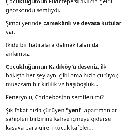
Çocukluğumun Fikirtepe'si
aklıma geldi,
gecekondu semtiydi.
Şimdi yerinde
camekânlı
ve devasa kutular
var.
İkide bir hatıralara dalmak falan da
anlamsız.
Çocukluğumun Kadıköy'ü dese
niz
, ilk
bakışta her şey aynı gibi ama hızla çürüyor,
muazzam bir kirlilik ve başıboşluk...
Feneryolu, Caddebostan semtleri mi?
Şık fakat hızla çürüyen
"yeni"
apartmanlar,
sahipleri birbirine kahve içmeye giderse
kasaya para giren küçük kafeler...