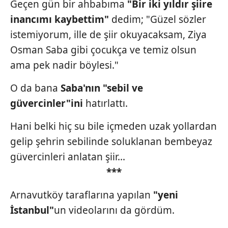
Geçen gün bir ahbabıma
"Bir iki
yıldır şiire
hazırlanmış Aydınlatma Metnimizi okumak ve sitemizde
inancımı kaybettim"
dedim; "Güzel sözler
ilgili mevzuata uygun olarak kullanılan çerezlerle ilgili bilgi
istemiyorum,
ille de şiir okuyacaksam, Ziya
almak için lütfen
tıklayınız
.
Osman Saba gibi çocukça ve temiz
olsun
ama pek nadir böylesi."
O da bana
Saba'nın "sebil
ve
güvercinler"ini
hatırlattı.
Hani belki hiç su bile içmeden uzak yollardan
gelip şehrin sebilinde soluklanan bembeyaz
güvercinleri anlatan şiir...
***
Arnavutköy taraflarına yapılan
"yeni
İstanbul"
un videolarını da gördüm.