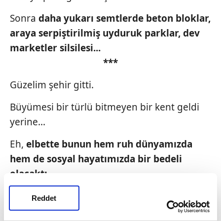
Sonra
daha yukarı semtlerde beton
bloklar,
araya serpiştirilmiş uyduruk
parklar, dev
marketler silsilesi...
***
Güzelim şehir gitti.
Büyümesi bir türlü bitmeyen bir kent geldi
yerine...
Eh,
elbette bunun hem ruh
dünyamızda
hem de sosyal
hayatımızda bir bedeli
olacaktı.
Şimdi çocuklarımızın içinde büyüyen kırgınlık
Reddet
yumakları ve öfke bunun bedeli belki...