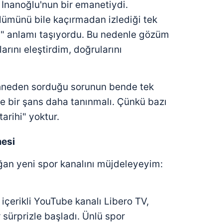
 İnanoğlu'nun bir emanetiydi.
ümünü bile kaçırmadan izlediği tek
as" anlamı taşıyordu. Bu nedenle gözüm
arını eleştirdim, doğrularını
ahneden sorduğu sorunun bende tek
ye bir şans daha tanınmalı. Çünkü bazı
arihi" yoktur.
mesi
an yeni spor kanalını müjdeleyeyim:
içerikli YouTube kanalı Libero TV,
 sürprizle başladı. Ünlü spor