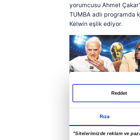
yorumcusu Ahmet Çakar'ı
TUMBA adlı programda ken
Kelwin eşlik ediyor.
Reddet
İlk programlarını izledim
Türkçesi ve futbol dünya
renkli tarzıyla birleşince 
Rıza
Dünya Kupası boyunca g
"Sitelerimizde reklam ve paza