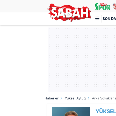
SON DA
Türkiye'nin en iyi haber sitesi
Haberler
Yüksel Aytuğ
Arka Sokaklar 
YÜKSEL