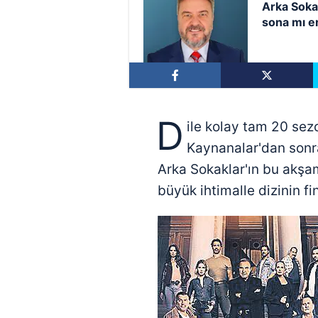
Arka Soka
sona mı e
D
ile kolay tam 20 se
Kaynanalar'dan sonra
Arka Sokaklar'ın bu akş
büyük ihtimalle dizinin fi