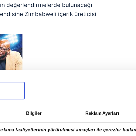
n değerlendirmelerde bulunacağı
disine Zimbabweli içerik üreticisi
 ve çok sevdim. Kelwin'in sempatik
sına hakimiyeti, Dr. Ahmet Çakar'ın
ortaya keyifli bir seyirlik çıkmış.
Bilgiler
Reklam Ayarları
özüm Libero TV ve TUMBA'nın
rlama faaliyetlerinin yürütülmesi amaçları ile çerezler kullan