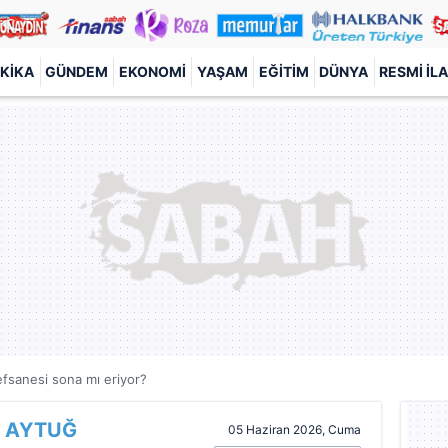
KIKA
GÜNDEM
EKONOMI
YAŞAM
EĞITIM
DÜNYA
RESMI İL
efsanesi sona mı eriyor?
 AYTUĞ
05 Haziran 2026, Cuma