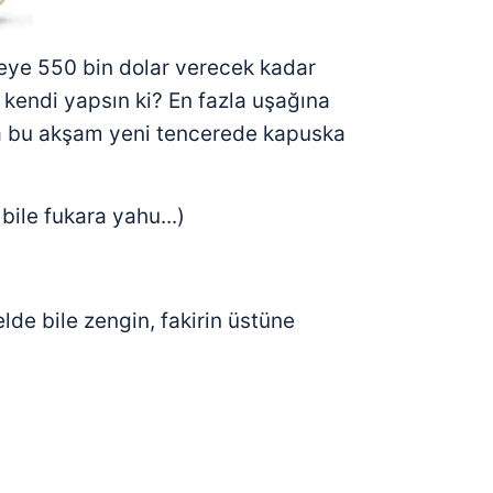
 çerezlerle ilgili bilgi almak için lütfen
tıklayınız
.
eye 550 bin dolar verecek kadar
 kendi yapsın ki? En fazla uşağına
na bu akşam yeni tencerede kapuska
ile fukara yahu...)
lde bile zengin, fakirin üstüne