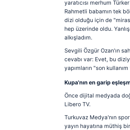
yaratıcısı merhum Türker
Rahmetli babamın tek böl
dizi olduğu için de "mir
hep üzerinde oldu. Yanlışl
alkışladım.
Sevgili Özgür Ozan'ın s
cevabı var: Evet, bu dizi
yapımların "son kullanım t
Kupa'nın en garip eşleş
Önce dijital medyada doğ
Libero TV.
Turkuvaz Medya'nın spor 
yayın hayatına müthiş bir