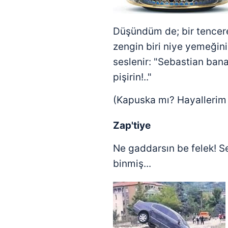
mevzuata uygun olarak kullanılan
Düşündüm de; bir tencer
zengin biri niye yemeğini
seslenir: "Sebastian ba
pişirin!.."
(Kapuska mı? Hayallerim b
Zap'tiye
Ne gaddarsın be felek! Se
binmiş...