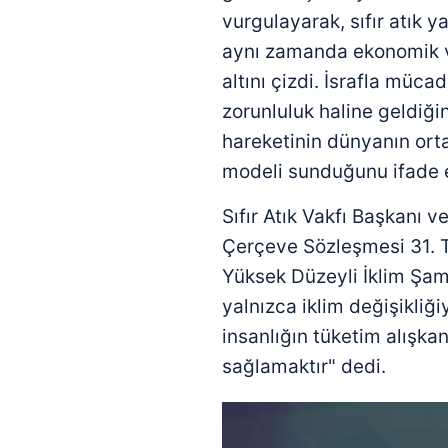
vurgulayarak, sıfır atık y
aynı zamanda ekonomik v
altını çizdi. İsrafla mücad
zorunluluk haline geldiğin
hareketinin dünyanın ort
modeli sunduğunu ifade e
Sıfır Atık Vakfı Başkanı ve
Çerçeve Sözleşmesi 31. T
Yüksek Düzeyli İklim Şa
yalnızca iklim değişikliğ
insanlığın tüketim alışka
sağlamaktır" dedi.