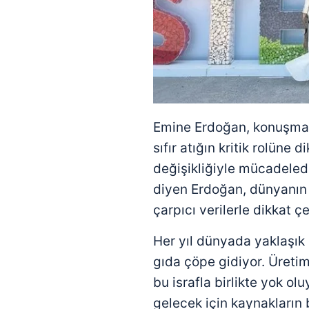
mevzuata uygun olarak kullanılan
Emine Erdoğan, konuşmas
sıfır atığın kritik rolüne di
değişikliğiyle mücadelede
diyen Erdoğan, dünyanın 
çarpıcı verilerle dikkat çe
Her yıl dünyada yaklaşı
gıda çöpe gidiyor. Üretim
bu israfla birlikte yok ol
gelecek için kaynakların b