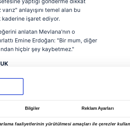
lsefesine yaptığı gönderme dikkat
 varız" anlayışını temel alan bu
 kaderine işaret ediyor.
ğerini anlatan Mevlana'nın o
rlattı Emine Erdoğan: "Bir mum, diğer
ından hiçbir şey kaybetmez."
LUK
tinin özü tam olarak burada saklı. Bilgi
farkındalık yayıldıkça büyüyor ve
küresel dönüşümlere kapı aralıyor.
süsünden tüm dünyaya seslenen Emine
Bilgiler
Reklam Ayarları
lü mesajları
İstanbul
'dan verdi. Tam
lerin ağırlandığı bu buluşma, yalnızca
rlama faaliyetlerinin yürütülmesi amaçları ile çerezler kullan
manda ortak bir gelecek tasavvurunun