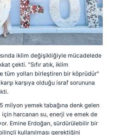
 çerezlerle ilgili bilgi almak için lütfen
tıklayınız
.
ında iklim değişikliğiyle mücadelede
kkat çekti. "Sıfır atık, iklim
 tüm yolları birleştiren bir köprüdür"
karşı karşıya olduğu israf sorununa
kti.
k 5 milyon yemek tabağına denk gelen
 için harcanan su, enerji ve emek de
uyor. Emine Erdoğan, sürdürülebilir bir
ilinçli kullanılması gerektiğini