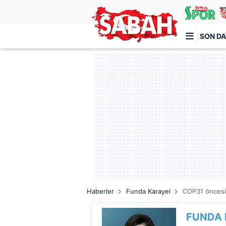
SON DA
Türkiye'nin en iyi haber sitesi
Haberler
Funda Karayel
COP31 öncesi 
FUNDA 