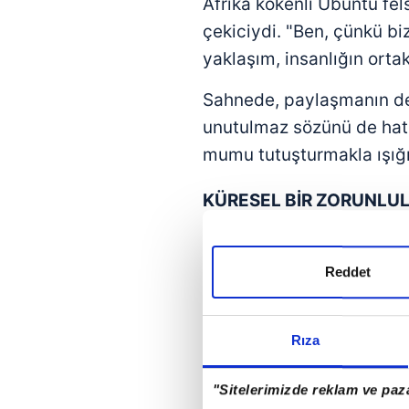
Afrika kökenli Ubuntu fe
çekiciydi. "Ben, çünkü biz
yaklaşım, insanlığın ortak
Sahnede, paylaşmanın de
unutulmaz sözünü de hatı
mumu tutuşturmakla ışığ
KÜRESEL BİR ZORUNLU
Belki de sıfır atık hareke
paylaşıldıkça çoğalıyor, 
Reddet
küçük adımlar birleşerek 
Birleşmiş Milletler kür
Rıza
Erdoğan, bu kez aynı güç
183 ülkeden gelen misafir
"Sitelerimizde reklam ve paza
bir zirve değil, aynı za