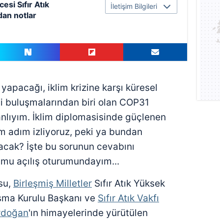
si Sıfır Atık
İletişim Bilgileri
an notlar
 yapacağı, iklim krizine karşı küresel
mli buluşmalarından biri olan COP31
nlıyım. İklim diplomasisinde güçlenen
ım adım izliyoruz, peki ya bundan
lacak? İşte bu sorunun cevabını
rumu açılış oturumundayım...
su,
Birleşmiş Milletler
Sıfır Atık Yüksek
ışma Kurulu Başkanı ve
Sıfır Atık Vakfı
rdoğan
'ın himayelerinde yürütülen