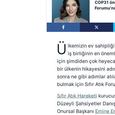
COP31 önce
Forumu’nd
Ü
lkemizin ev sahipliği
iş birliğinin en öne
için şimdiden çok heyeca
bir ülkenin hikayesini ad
sonra ne gibi adımlar atı
bulmak için Sıfır Atık Fo
Sıfır Atık Hareketi
kurucu
Düzeyli Şahsiyetler Dan
Onursal Başkanı
Emine E