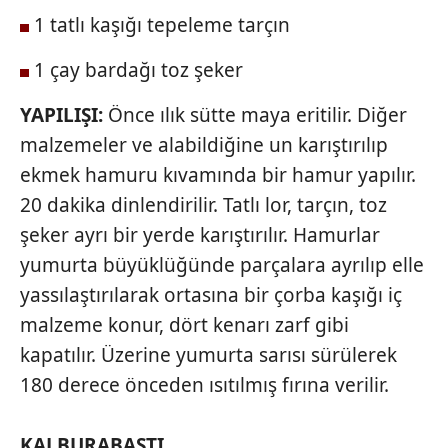
için Ayarlar butonuna tıklayabilir,
Çerez Bilgilendirme
1 tatlı kaşığı tepeleme tarçın
Metnimizi
ziyaret edebilirsiniz.
1 çay bardağı toz şeker
6698 sayılı Kişisel Verilerin Korunması Kanunu uyarınca
hazırlanmış Aydınlatma Metnimizi okumak ve sitemizde
YAPILIŞI:
Önce ılık sütte maya eritilir. Diğer
ilgili mevzuata uygun olarak kullanılan çerezlerle ilgili bilgi
malzemeler ve alabildiğine un karıştırılıp
almak için lütfen
tıklayınız
.
ekmek hamuru kıvamında bir hamur yapılır.
20 dakika dinlendirilir. Tatlı lor, tarçın, toz
şeker ayrı bir yerde karıştırılır. Hamurlar
yumurta büyüklüğünde parçalara ayrılıp elle
yassılaştırılarak ortasına bir çorba kaşığı iç
malzeme konur, dört kenarı zarf gibi
kapatılır. Üzerine yumurta sarısı sürülerek
180 derece önceden ısıtılmış fırına verilir.
KALBURABASTI