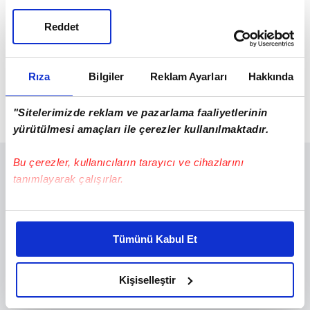
Reddet
Rıza
Bilgiler
Reklam Ayarları
Hakkında
"Sitelerimizde reklam ve pazarlama faaliyetlerinin
yürütülmesi amaçları ile çerezler kullanılmaktadır.
Bu çerezler, kullanıcıların tarayıcı ve cihazlarını
tanımlayarak çalışırlar.
Bu çerezlere izin vermeniz halinde sizlere özel
kişiselleştirilmiş reklamlar sunabilir, sayfalarımızda sizlere
Tümünü Kabul Et
daha iyi reklam deneyimi yaşatabiliriz. Bunu yaparken
amacımızın size daha iyi bir reklam deneyimi sunmak
olduğunu ve sizlere en iyi içerikleri sunabilmek adına
Kişiselleştir
elimizden gelen çabayı gösterdiğimizi ve bu noktada,