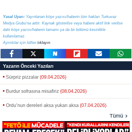
Yasal Uyarı:
Yayınlanan köşe yazısı/haberin tüm hakları Turkuvaz
Medya Grubu’na aittir. Kaynak gösterilse veya habere aktif link verilse
dahi köşe yazısı/haberin tamamı ya da bir bölümü kesinlikle
kullanılamaz.
Ayrıntılar için lütfen
tıklayın
.
paylaş
tweetle
paylaş
paylaş
paylaş
yazara
Yazarın Önceki Yazıları
gönder
Sürpriz pizzalar
(09.04.2026)
Burdur sofrasına misafiriz
(08.04.2026)
Ordu’nun dereleri aksa yukarı aksa
(07.04.2026)
Tümü