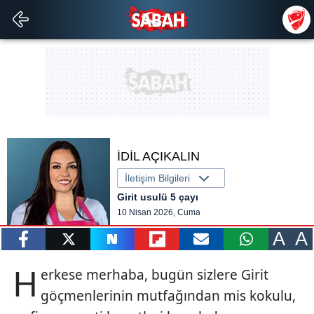
İDİL AÇIKALIN
İletişim Bilgileri
Girit usulü 5 çayı
10 Nisan 2026, Cuma
A
A
paylaş
tweetle
paylaş
paylaş
paylaş
yazara
H
erkese merhaba, bugün sizlere Girit
gönder
göçmenlerinin mutfağından mis kokulu,