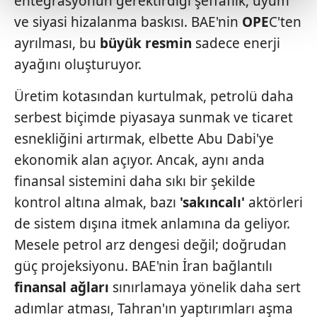
entegrasyonun gerektirdiği şeffaflık, uyum
kalemimiz olduğunu sizlere hatırlatmak isteriz.
ve siyasi hizalanma baskısı. BAE'nin
OPE
C'ten
Her halükârda, kullanıcılar, bu çerezlere izin vermedikleri
ayrılması, bu
büyük
resmin
sadece enerji
takdirde, kullanıcılara hedefli reklamlar
ayağını oluşturuyor.
gösterilmeyecektir."
Üretim kotasından kurtulmak, petrolü daha
Sizlere daha iyi bir hizmet sunabilmek için İnternet
serbest biçimde piyasaya sunmak ve ticaret
Sitemizde kendimize ve üçüncü kişilere ait çerezler
esnekliğini artırmak, elbette Abu Dabi'ye
kullanılmaktadır. Bu çerezler vasıtasıyla çeşitli kişisel
verileriniz işlenmekte olup gerekli olan çerezler bilgi
ekonomik alan açıyor. Ancak, aynı anda
toplumu hizmetlerinin sunulması amacıyla
finansal sistemini daha sıkı bir şekilde
kullanılmaktadır. Diğer çerezler, sitemizin daha işlevsel
kontrol altına almak, bazı
'sakıncalı'
aktörleri
kılınması ve kişiselleştirilmesi ve sizlere yönelik
de sistem dışına itmek anlamına da geliyor.
reklam/pazarlama faaliyetlerinin yapılması, amaçlarıyla
sınırlı olarak açık rızanız dahilinde kullanılacaktır.
Mesele petrol arz dengesi değil; doğrudan
güç projeksiyonu. BAE'nin İran bağlantılı
Çerezlere ilişkin tercihlerinizi aşağıda yer alan panel
finansal ağları
sınırlamaya yönelik daha sert
vasıtasıyla belirleyebilirsiniz. Çerezlere ilişkin detaylı bilgi
adımlar atması, Tahran'ın yaptırımları aşma
için Ayarlar butonuna tıklayabilir,
Çerez Bilgilendirme