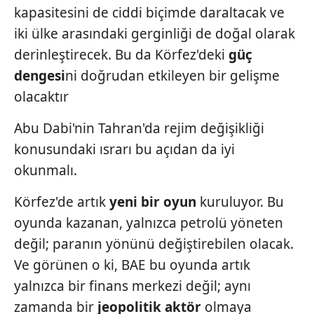
Metnimizi
ziyaret edebilirsiniz.
kapasitesini de ciddi biçimde daraltacak ve
iki ülke arasındaki gerginliği de doğal olarak
6698 sayılı Kişisel Verilerin Korunması Kanunu uyarınca
derinleştirecek. Bu da Körfez'deki
güç
hazırlanmış Aydınlatma Metnimizi okumak ve sitemizde
dengesi
ni doğrudan etkileyen bir gelişme
ilgili mevzuata uygun olarak kullanılan çerezlerle ilgili bilgi
almak için lütfen
tıklayınız
.
olacaktır
Abu Dabi'nin Tahran'da rejim değişikliği
konusundaki ısrarı bu açıdan da iyi
okunmalı.
Körfez'de artık
yeni bir oyun
kuruluyor. Bu
oyunda kazanan, yalnızca petrolü yöneten
değil; paranın yönünü değiştirebilen olacak.
Ve görünen o ki, BAE bu oyunda artık
yalnızca bir finans merkezi değil; aynı
zamanda bir
jeopolitik aktör
olmaya