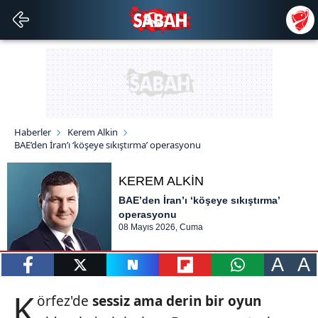
Haberler
Kerem Alkin
BAE’den İran’ı ‘köşeye sıkıştırma’ operasyonu
KEREM ALKİN
BAE’den İran’ı ‘köşeye sıkıştırma’
operasyonu
08 Mayıs 2026, Cuma
A
A
paylaş
tweetle
paylaş
paylaş
paylaş
K
örfez'de
sessiz ama derin bir oyun