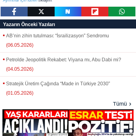
Ayrıntılar için lütfen
tıklayın
.
paylaş
tweetle
paylaş
paylaş
paylaş
Yazarın Önceki Yazıları
AB’nin zihin tutulması: “İsrailizasyon” Sendromu
(06.05.2026)
Petrolde Jeopolitik Rekabet: Viyana mı, Abu Dabi mi?
(04.05.2026)
Stratejik Üretim Çağında “Made in Türkiye 2030”
(01.05.2026)
Tümü