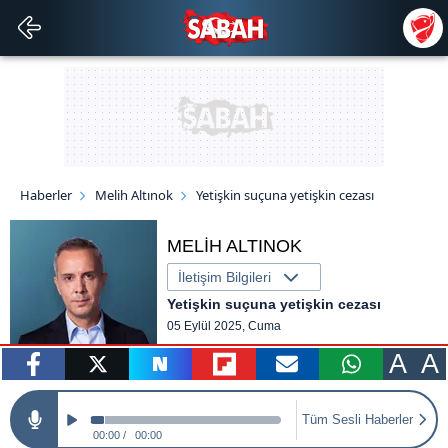
Haberler
Melih Altınok
Yetişkin suçuna yetişkin cezası
MELİH ALTINOK
İletişim Bilgileri
Yetişkin suçuna yetişkin cezası
05 Eylül 2025, Cuma
A
A
paylaş
tweetle
paylaş
paylaş
paylaş
yazara
Tüm Sesli Haberler
gönder
00:00
00:00