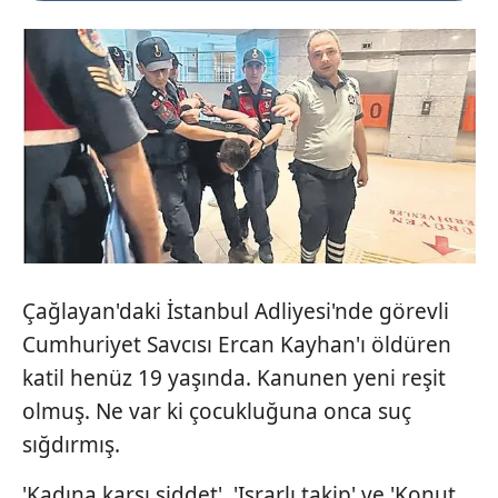
Çağlayan'daki İstanbul Adliyesi'nde görevli
Cumhuriyet Savcısı Ercan Kayhan'ı öldüren
katil henüz 19 yaşında. Kanunen yeni reşit
olmuş. Ne var ki çocukluğuna onca suç
sığdırmış.
'Kadına karşı şiddet', 'Israrlı takip' ve 'Konut