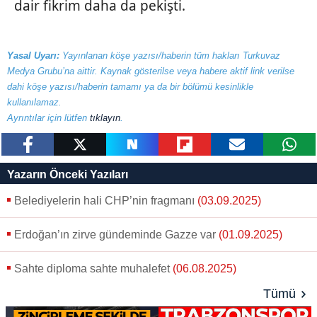
dair fikrim daha da pekişti.
Yasal Uyarı:
Yayınlanan köşe yazısı/haberin tüm hakları Turkuvaz
Medya Grubu’na aittir. Kaynak gösterilse veya habere aktif link verilse
dahi köşe yazısı/haberin tamamı ya da bir bölümü kesinlikle
kullanılamaz.
Ayrıntılar için lütfen
tıklayın
.
paylaş
tweetle
paylaş
paylaş
paylaş
yazara
Yazarın Önceki Yazıları
gönder
Belediyelerin hali CHP’nin fragmanı
(03.09.2025)
Erdoğan’ın zirve gündeminde Gazze var
(01.09.2025)
Sahte diploma sahte muhalefet
(06.08.2025)
Tümü