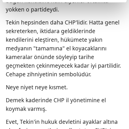
bugün kendisine hain diyenler ortalıkta
reklamların maliyetlerimizi karşılamak noktasında tek gelir
yokken o partideydi.
kalemimiz olduğunu sizlere hatırlatmak isteriz.
Tekin hepsinden daha CHP'lidir. Hatta genel
Her halükârda, kullanıcılar, bu çerezlere izin vermedikleri
sekreterken, iktidara geldiklerinde
takdirde, kullanıcılara hedefli reklamlar
gösterilmeyecektir."
kendilerini eleştiren, hükümete yakın
medyanın "tamamına" el koyacaklarını
Sizlere daha iyi bir hizmet sunabilmek için İnternet
kameralar önünde söyleyip tarihe
Sitemizde kendimize ve üçüncü kişilere ait çerezler
geçmekten çekinmeyecek kadar iyi partilidir.
kullanılmaktadır. Bu çerezler vasıtasıyla çeşitli kişisel
verileriniz işlenmekte olup gerekli olan çerezler bilgi
Cehape zihniyetinin sembolüdür.
toplumu hizmetlerinin sunulması amacıyla
Neye niyet neye kısmet.
kullanılmaktadır. Diğer çerezler, sitemizin daha işlevsel
kılınması ve kişiselleştirilmesi ve sizlere yönelik
Demek kaderinde CHP il yönetimine el
reklam/pazarlama faaliyetlerinin yapılması, amaçlarıyla
sınırlı olarak açık rızanız dahilinde kullanılacaktır.
koymak varmış.
Evet, Tekin'in hukuk devletini ayaklar altına
Çerezlere ilişkin tercihlerinizi aşağıda yer alan panel
vasıtasıyla belirleyebilirsiniz. Çerezlere ilişkin detaylı bilgi