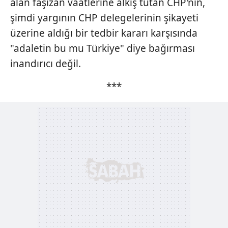
alan faşizan vaatlerine alkış tutan CHP'nin,
için Ayarlar butonuna tıklayabilir,
Çerez Bilgilendirme
şimdi yargının CHP delegelerinin şikayeti
Metnimizi
ziyaret edebilirsiniz.
üzerine aldığı bir tedbir kararı karşısında
"adaletin bu mu Türkiye" diye bağırması
6698 sayılı Kişisel Verilerin Korunması Kanunu uyarınca
hazırlanmış Aydınlatma Metnimizi okumak ve sitemizde
inandırıcı değil.
ilgili mevzuata uygun olarak kullanılan çerezlerle ilgili bilgi
almak için lütfen
tıklayınız
.
***