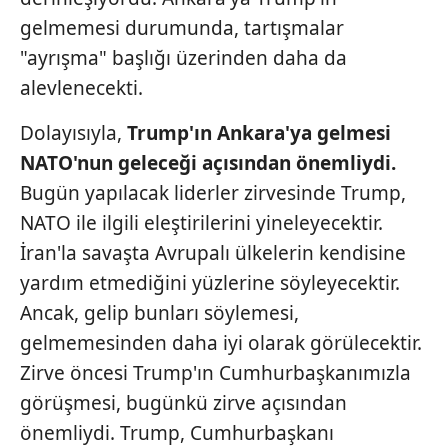
ilgili mevzuata uygun olarak kullanılan çerezlerle ilgili bilgi
gelmemesi durumunda, tartışmalar
almak için lütfen
tıklayınız
.
"ayrışma" başlığı üzerinden daha da
alevlenecekti.
Dolayısıyla,
Trump'ın Ankara'ya
gelmesi
NATO'nun geleceği açısından
önemliydi.
Bugün yapılacak liderler zirvesinde Trump,
NATO ile ilgili eleştirilerini yineleyecektir.
İran'la savaşta Avrupalı ülkelerin kendisine
yardım etmediğini yüzlerine söyleyecektir.
Ancak, gelip bunları söylemesi,
gelmemesinden daha iyi olarak görülecektir.
Zirve öncesi Trump'ın Cumhurbaşkanımızla
görüşmesi, bugünkü zirve açısından
önemliydi. Trump, Cumhurbaşkanı