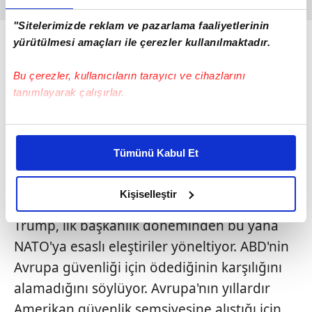
"Sitelerimizde reklam ve pazarlama faaliyetlerinin
yürütülmesi amaçları ile çerezler kullanılmaktadır.
Bu çerezler, kullanıcıların tarayıcı ve cihazlarını
tanımlayarak çalışırlar.
Bu çerezlere izin vermeniz halinde sizlere özel
kişiselleştirilmiş reklamlar sunabilir, sayfalarımızda sizlere
Tümünü Kabul Et
daha iyi reklam deneyimi yaşatabiliriz. Bunu yaparken
amacımızın size daha iyi bir reklam deneyimi sunmak
olduğunu ve sizlere en iyi içerikleri sunabilmek adına
Kişiselleştir
elimizden gelen çabayı gösterdiğimizi ve bu noktada,
Trump, ilk başkanlık döneminden bu yana
reklamların maliyetlerimizi karşılamak noktasında tek gelir
kalemimiz olduğunu sizlere hatırlatmak isteriz.
NATO'ya esaslı eleştiriler yöneltiyor. ABD'nin
Avrupa güvenliği için ödediğinin karşılığını
Her halükârda, kullanıcılar, bu çerezlere izin vermedikleri
alamadığını söylüyor. Avrupa'nın yıllardır
takdirde, kullanıcılara hedefli reklamlar
Amerikan güvenlik şemsiyesine alıştığı için
gösterilmeyecektir."