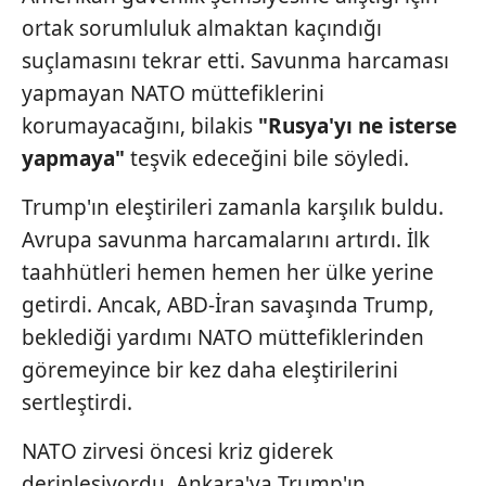
ortak sorumluluk almaktan kaçındığı
Sizlere daha iyi bir hizmet sunabilmek için İnternet
suçlamasını tekrar etti. Savunma harcaması
Sitemizde kendimize ve üçüncü kişilere ait çerezler
yapmayan NATO müttefiklerini
kullanılmaktadır. Bu çerezler vasıtasıyla çeşitli kişisel
korumayacağını, bilakis
"Rusya'yı ne isterse
verileriniz işlenmekte olup gerekli olan çerezler bilgi
toplumu hizmetlerinin sunulması amacıyla
yapmaya"
teşvik edeceğini bile söyledi.
kullanılmaktadır. Diğer çerezler, sitemizin daha işlevsel
Trump'ın eleştirileri zamanla karşılık buldu.
kılınması ve kişiselleştirilmesi ve sizlere yönelik
reklam/pazarlama faaliyetlerinin yapılması, amaçlarıyla
Avrupa savunma harcamalarını artırdı. İlk
sınırlı olarak açık rızanız dahilinde kullanılacaktır.
taahhütleri hemen hemen her ülke yerine
getirdi. Ancak, ABD-İran savaşında Trump,
Çerezlere ilişkin tercihlerinizi aşağıda yer alan panel
beklediği yardımı NATO müttefiklerinden
vasıtasıyla belirleyebilirsiniz. Çerezlere ilişkin detaylı bilgi
için Ayarlar butonuna tıklayabilir,
Çerez Bilgilendirme
göremeyince bir kez daha eleştirilerini
Metnimizi
ziyaret edebilirsiniz.
sertleştirdi.
6698 sayılı Kişisel Verilerin Korunması Kanunu uyarınca
NATO zirvesi öncesi kriz giderek
hazırlanmış Aydınlatma Metnimizi okumak ve sitemizde
derinleşiyordu. Ankara'ya Trump'ın