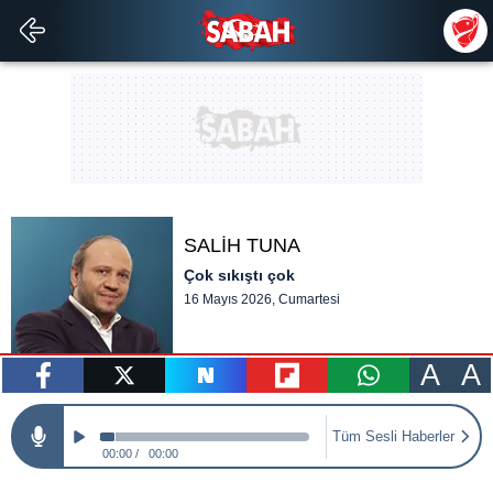
SALİH TUNA
Çok sıkıştı çok
16 Mayıs 2026, Cumartesi
A
A
paylaş
tweetle
paylaş
paylaş
paylaş
Tüm Sesli Haberler
00:00
00:00