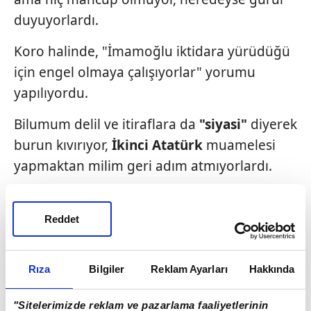
duyuyorlardı.
Koro halinde, "İmamoğlu iktidara yürüdüğü
için engel olmaya çalışıyorlar" yorumu
yapılıyordu.
Bilumum delil ve itiraflara da
"siyasi"
diyerek
burun kıvırıyor,
İkinci Atatürk
muamelesi
yapmaktan milim geri adım atmıyorlardı.
Gerçekten anlamakta zorluk çekiyorum:
Reddet
Daha dün lüks otel odalarında sinyal kesici
(jammer) cihazlar kamuflajıyla, gözlerine mil
çekilen kameralar altında
İmamoğlu
'na arz
Rıza
Bilgiler
Reklam Ayarları
Hakkında
edilen o rüşvet bavullarının sorgulanması
"Sitelerimizde reklam ve pazarlama faaliyetlerinin