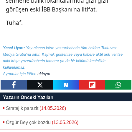
sefirlerle balık lokantalarında gizli gizli
görüşen eski İBB Başkanı'na iltifat.
Tuhaf.
Yasal Uyarı:
Yayınlanan köşe yazısı/haberin tüm hakları Turkuvaz
Medya Grubu’na aittir. Kaynak gösterilse veya habere aktif link verilse
dahi köşe yazısı/haberin tamamı ya da bir bölümü kesinlikle
kullanılamaz.
Ayrıntılar için lütfen
tıklayın
.
paylaş
tweetle
paylaş
paylaş
paylaş
Yazarın Önceki Yazıları
Stratejik parazit
(14.05.2026)
Özgür Bey çok bozdu
(13.05.2026)