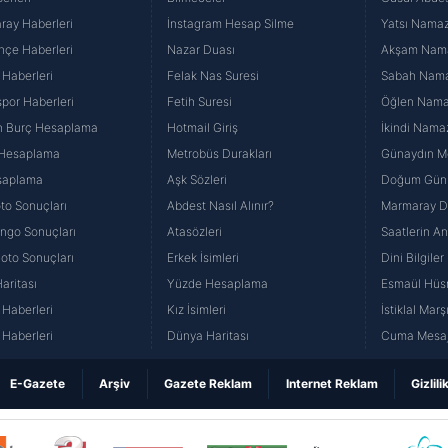
ray Haberleri
İnstagram Hesap Silme
Yatsı Namazı
hçe Haberleri
Nazar Duası
Akşam Namaz
 Haberleri
Felak Nas Suresi
Sabah Namaz
por Haberleri
Fetih Suresi
Öğlen Namazı
n Burç Hesaplama
Hotmail Giriş
İkindi Namaz
 Hesaplama
Metrobüs Durakları
Günaydın Me
saplama
Aşk Sözleri
Doğum Günü
to Sonuçları
Abdest Nasıl Alınır?
Marmaray Du
yango Sonuçları
Atasözleri
Saatlerin A
Loto Sonuçları
Erkek İsimleri
Dini Bilgiler
aritası
Yüzde Hesaplama
Esmaül Hüs
Haberleri
Kız İsimleri
İstiklal Marş
Haberleri
Dünya Haritası
Cuma Mesaj
E-Gazete
Arşiv
Gazete Reklam
Internet Reklam
Gizlili