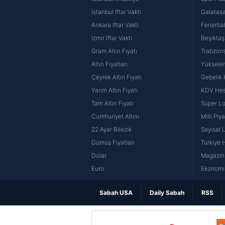
İstanbul İftar Vakti
Galatasa
Ankara İftar Vakti
Fenerba
İzmir İftar Vakti
Beşiktaş
Gram Altın Fiyatı
Trabzons
Altın Fiyatları
Yüksele
Çeyrek Altın Fiyatı
Gebelik
Yarım Altın Fiyatı
KDV He
Tam Altın Fiyatı
Süper Lo
Cumhuriyet Altını
Milli Pi
22 Ayar Bilezik
Sayısal 
Gümüş Fiyatları
Türkiye H
Dolar
Magazin 
Euro
Ekonomi 
Sabah USA
Daily Sabah
RSS