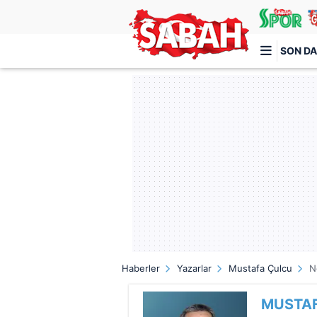
SON DA
Türkiye'nin en iyi haber sitesi
Haberler
Yazarlar
Mustafa Çulcu
N
MUSTA