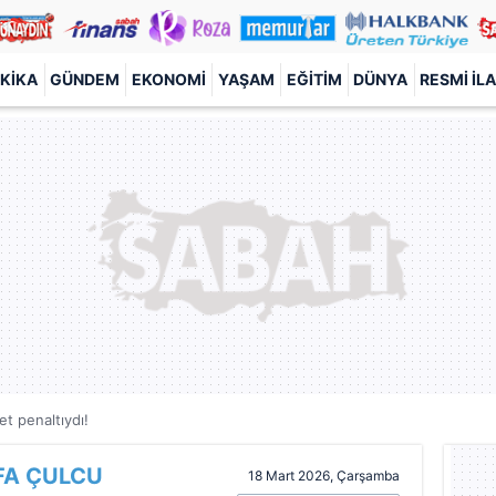
KIKA
GÜNDEM
EKONOMI
YAŞAM
EĞITIM
DÜNYA
RESMI İL
et penaltıydı!
FA ÇULCU
18 Mart 2026, Çarşamba