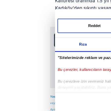
Kalibresi oranında 1.5 yıl
Kadıköy'den sıkıntı yaşa
Reddet
Sabah.com.tr Uyg
Uygulamalara Özel Ay
Rıza
"Sitelerimizde reklam ve paza
Bu çerezler, kullanıcıların tara
Bu çerezlere izin vermeniz halin
deneyimi yaşatabiliriz. Bunu y
içerikleri sunabilmek adına el
Yasal Uyarı:
Yayınlanan köşe yazısı/haberin
noktasında tek gelir kalemimiz 
veya habere aktif link verilse dahi köşe yaz
Ayrıntılar için lütfen
tıklayın
.