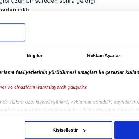
 gibi uzun bir süreden sonra geldiği
madan çıktı.
ulamamızı İndirin
rıcalıkları Keşfedin!
Bilgiler
Reklam Ayarları
rlama faaliyetlerinin yürütülmesi amaçları ile çerezler kullan
yıcı ve cihazlarını tanımlayarak çalışırlar.
de sizlere özel kişiselleştirilmiş reklamlar sunabilir, sayfalarım
aparken amacımızın size daha iyi bir reklam deneyimi sunmak ol
imizden gelen çabayı gösterdiğimizi ve bu noktada, reklamların ma
 tüm hakları Turkuvaz Medya Grubu’na aittir. Kaynak gösterilse
olduğunu sizlere hatırlatmak isteriz.
ısı/haberin tamamı ya da bir bölümü kesinlikle kullanılamaz.
Kişiselleştir