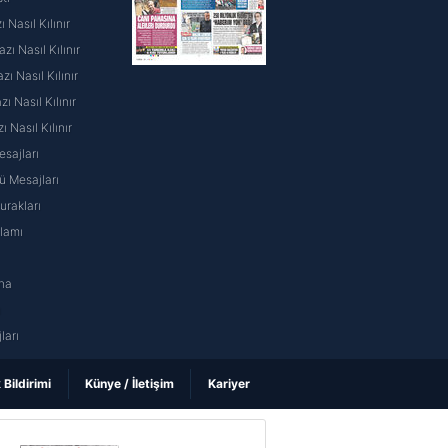
 Nasıl Kılınır
ı Nasıl Kılınır
ı Nasıl Kılınır
 Nasıl Kılınır
ı Nasıl Kılınır
sajları
 Mesajları
rakları
nlamı
na
ı
ları
k Bildirimi
Künye / İletişim
Kariyer