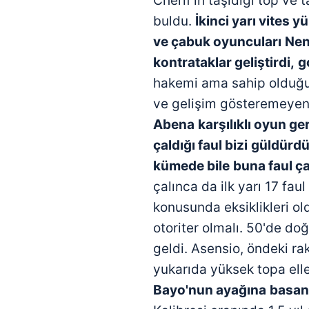
Cherif'in taşıdığı top ve 
buldu.
İkinci yarı vites y
ve çabuk oyuncuları
Nene
kontrataklar geliştirdi,
g
hakemi ama sahip olduğu 
ve gelişim gösteremeyen
Abe
na
karşılıklı oyun g
çaldığı faul bizi
güldürdü.
kümede bile
buna faul ç
çalınca da ilk yarı 17 fa
konusunda eksiklikleri ol
otoriter olmalı. 50'de do
geldi. Asensio, öndeki rak
yukarıda yüksek topa ell
Bayo'nun ayağına
basan 