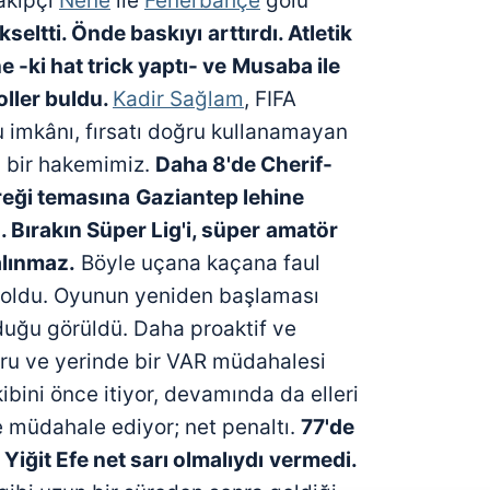
takipçi
Nene
ile
Fenerbahçe
golü
ükseltti. Önde baskıyı
arttırdı. Atletik
 -ki hat trick yaptı- ve
Musaba ile
oller buldu.
Kadir Sağlam
, FIFA
imkânı, fırsatı doğru kullanamayan
 bir hakemimiz.
Daha 8'de Cherif-
ereği temasına
Gaziantep lehine
 Bırakın Süper Lig'i, süper
amatör
alınmaz.
Böyle uçana kaçana faul
ul oldu. Oyunun yeniden başlaması
duğu görüldü. Daha proaktif ve
ğru ve yerinde bir VAR müdahalesi
ibini önce itiyor, devamında da elleri
e müdahale ediyor; net penaltı.
77'de
Yiğit Efe net sarı olmalıydı
vermedi.