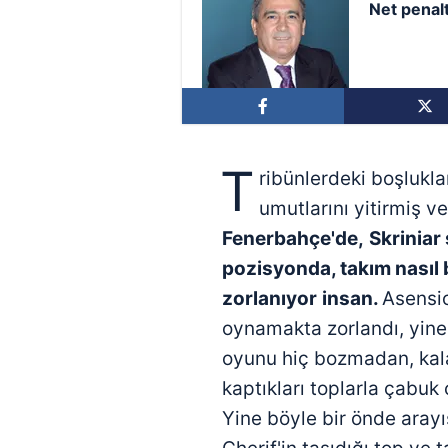
Net penalt
T
ribünlerdeki boşlukl
umutlarını yitirmiş ve
Fenerbahçe'de,
Skriniar
pozisyonda, takım nasıl 
zorlanıyor
insan.
Asensio
oynamakta zorlandı, yine
oyunu hiç bozmadan, kala
kaptıkları toplarla çabuk
Yine böyle bir önde aray