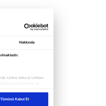
Hakkında
ılmaktadır.
ızda sizlere daha iyi reklam
duğunu ve sizlere en iyi
liyetlerimizi karşılamak
Tümünü Kabul Et