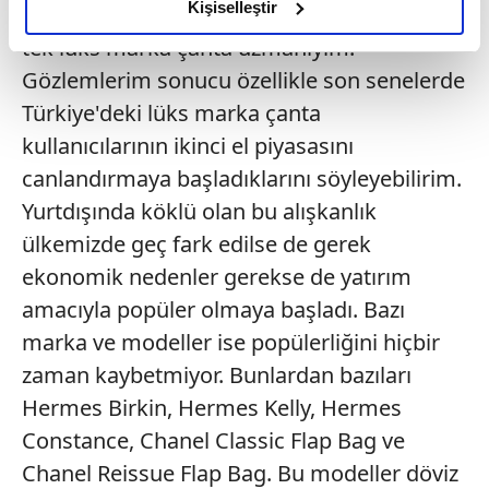
olduğunu ve sizlere en iyi içerikleri sunabilmek adına
Kişiselleştir
ve bu alanda
elimizden gelen çabayı gösterdiğimizi ve bu noktada,
tek lüks marka çanta uzmanıyım.
reklamların maliyetlerimizi karşılamak noktasında tek gelir
Gözlemlerim sonucu özellikle son senelerde
kalemimiz olduğunu sizlere hatırlatmak isteriz.
Türkiye'deki lüks marka çanta
Her halükârda, kullanıcılar, bu çerezlere izin vermedikleri
kullanıcılarının ikinci el piyasasını
takdirde, kullanıcılara hedefli reklamlar
canlandırmaya başladıklarını söyleyebilirim.
gösterilmeyecektir."
Yurtdışında köklü olan bu alışkanlık
ülkemizde geç fark edilse de gerek
Sizlere daha iyi bir hizmet sunabilmek için İnternet
Sitemizde kendimize ve üçüncü kişilere ait çerezler
ekonomik nedenler gerekse de yatırım
kullanılmaktadır. Bu çerezler vasıtasıyla çeşitli kişisel
amacıyla popüler olmaya başladı. Bazı
verileriniz işlenmekte olup gerekli olan çerezler bilgi
marka ve modeller ise popülerliğini hiçbir
toplumu hizmetlerinin sunulması amacıyla
zaman kaybetmiyor. Bunlardan bazıları
kullanılmaktadır. Diğer çerezler, sitemizin daha işlevsel
kılınması ve kişiselleştirilmesi ve sizlere yönelik
Hermes Birkin, Hermes Kelly, Hermes
reklam/pazarlama faaliyetlerinin yapılması, amaçlarıyla
Constance, Chanel Classic Flap Bag ve
sınırlı olarak açık rızanız dahilinde kullanılacaktır.
Chanel Reissue Flap Bag. Bu modeller döviz