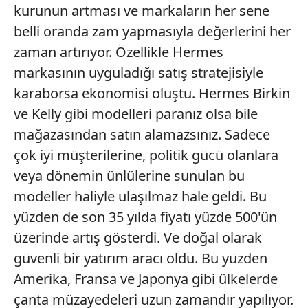
kurunun artması ve markaların her sene
Çerezlere ilişkin tercihlerinizi aşağıda yer alan panel
vasıtasıyla belirleyebilirsiniz. Çerezlere ilişkin detaylı bilgi
belli oranda zam yapmasıyla değerlerini her
için Ayarlar butonuna tıklayabilir,
Çerez Bilgilendirme
zaman artırıyor. Özellikle Hermes
Metnimizi
ziyaret edebilirsiniz.
markasının uyguladığı satış stratejisiyle
karaborsa ekonomisi oluştu. Hermes Birkin
6698 sayılı Kişisel Verilerin Korunması Kanunu uyarınca
hazırlanmış Aydınlatma Metnimizi okumak ve sitemizde
ve Kelly gibi modelleri paranız olsa bile
ilgili mevzuata uygun olarak kullanılan çerezlerle ilgili bilgi
mağazasından satın alamazsınız. Sadece
almak için lütfen
tıklayınız
.
çok iyi müşterilerine, politik gücü olanlara
veya dönemin ünlülerine sunulan bu
modeller haliyle ulaşılmaz hale geldi. Bu
yüzden de son 35 yılda fiyatı yüzde 500'ün
üzerinde artış gösterdi. Ve doğal olarak
güvenli bir yatırım aracı oldu. Bu yüzden
Amerika, Fransa ve Japonya gibi ülkelerde
çanta müzayedeleri uzun zamandır yapılıyor.