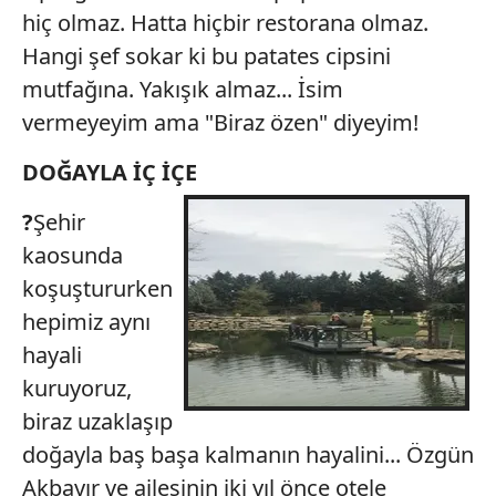
hiç olmaz. Hatta hiçbir restorana olmaz.
Hangi şef sokar ki bu patates cipsini
mutfağına. Yakışık almaz... İsim
vermeyeyim ama "Biraz özen" diyeyim!
DOĞAYLA İÇ İÇE
?
Şehir
kaosunda
koşuştururken
hepimiz aynı
hayali
kuruyoruz,
biraz uzaklaşıp
doğayla baş başa kalmanın hayalini... Özgün
Akbayır ve ailesinin iki yıl önce otele