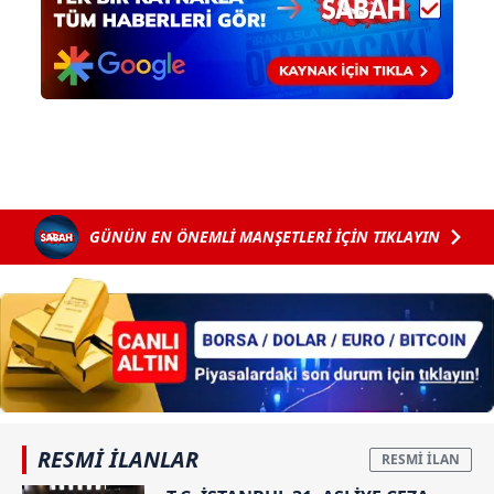
GÜNÜN EN ÖNEMLİ MANŞETLERİ İÇİN TIKLAYIN
RESMİ İLANLAR