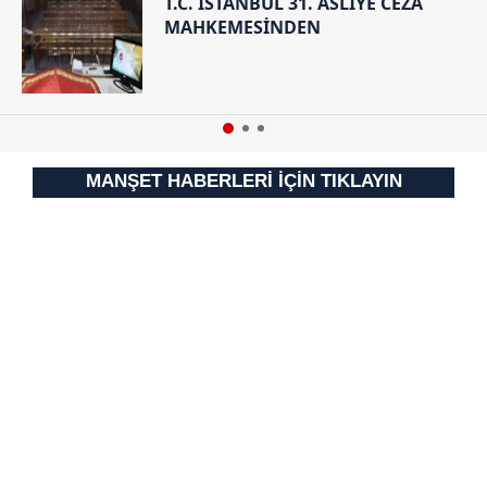
T.C. İSTANBUL 31. ASLİYE CEZA
MAHKEMESİNDEN
MANŞET HABERLERİ İÇİN TIKLAYIN