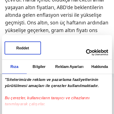
yaşayan altın fiyatları, ABD'de beklentilerin
altında gelen enflasyon verisi ile yükselişe
geçmişti. Ons altın, son üç haftanın ardından
yükselişe geçerken, gram altın fiyatı ons
desteğiyle yönünü yukarı kırdı. Peki bu
gelişmeler sonrası ons altın, çeyrek altın,
22
Reddet
ayar bilezik
ve Cumhuriyet altını bugün ne
kadar oldu?
Rıza
Bilgiler
Reklam Ayarları
Hakkında
"Sitelerimizde reklam ve pazarlama faaliyetlerinin
yürütülmesi amaçları ile çerezler kullanılmaktadır.
Bu çerezler, kullanıcıların tarayıcı ve cihazlarını
tanımlayarak çalışırlar.