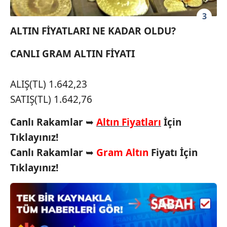
kılınması ve kişiselleştirilmesi ve sizlere yönelik
3
reklam/pazarlama faaliyetlerinin yapılması, amaçlarıyla
ALTIN FİYATLARI NE KADAR OLDU?
sınırlı olarak açık rızanız dahilinde kullanılacaktır.
CANLI GRAM ALTIN FİYATI
Çerezlere ilişkin tercihlerinizi aşağıda yer alan panel
vasıtasıyla belirleyebilirsiniz. Çerezlere ilişkin detaylı bilgi
için Ayarlar butonuna tıklayabilir,
Çerez Bilgilendirme
ALIŞ(TL) 1.642,23
Metnimizi
ziyaret edebilirsiniz.
SATIŞ(TL) 1.642,76
6698 sayılı Kişisel Verilerin Korunması Kanunu uyarınca
Canlı Rakamlar
➥
Altın Fiyatları
İçin
hazırlanmış Aydınlatma Metnimizi okumak ve sitemizde
Tıklayınız!
ilgili mevzuata uygun olarak kullanılan çerezlerle ilgili bilgi
Canlı Rakamlar
➥
Gram Altın
Fiyatı İçin
almak için lütfen
tıklayınız
.
Tıklayınız!