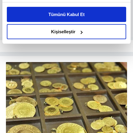
Bu çerezlere izin vermeniz halinde sizlere özel
kişiselleştirilmiş reklamlar sunabilir, sayfalarımızda sizlere
Tümünü Kabul Et
daha iyi reklam deneyimi yaşatabiliriz. Bunu yaparken
amacımızın size daha iyi bir reklam deneyimi sunmak
olduğunu ve sizlere en iyi içerikleri sunabilmek adına
Kişiselleştir
elimizden gelen çabayı gösterdiğimizi ve bu noktada,
reklamların maliyetlerimizi karşılamak noktasında tek gelir
kalemimiz olduğunu sizlere hatırlatmak isteriz.
Her halükârda, kullanıcılar, bu çerezlere izin vermedikleri
takdirde, kullanıcılara hedefli reklamlar
gösterilmeyecektir."
Sizlere daha iyi bir hizmet sunabilmek için İnternet
Sitemizde kendimize ve üçüncü kişilere ait çerezler
kullanılmaktadır. Bu çerezler vasıtasıyla çeşitli kişisel
verileriniz işlenmekte olup gerekli olan çerezler bilgi
toplumu hizmetlerinin sunulması amacıyla
kullanılmaktadır. Diğer çerezler, sitemizin daha işlevsel