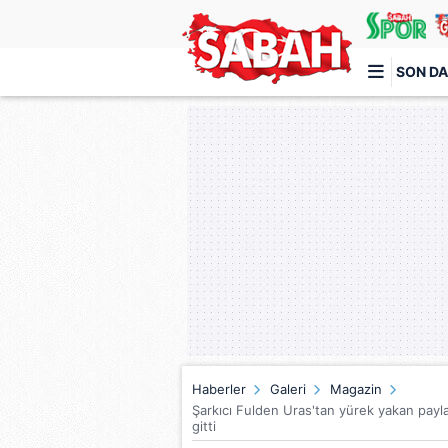
SON DA
Türkiye'nin en iyi haber sitesi
Haberler
Galeri
Magazin
Şarkıcı Fulden Uras'tan yürek yakan pay
gitti