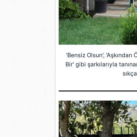
'Bensiz Olsun', 'Aşkından 
Bir' gibi şarkılarıyla tanı
sıkç