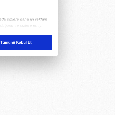
ızda sizlere daha iyi reklam
duğunu ve sizlere en iyi
liyetlerimizi karşılamak
Tümünü Kabul Et
ar gösterilmeyecektir."
çerezler kullanılmaktadır. Bu
u hizmetlerinin sunulması
i ve sizlere yönelik
nılacaktır.
kin detaylı bilgi için Ayarlar
ak ve sitemizde ilgili