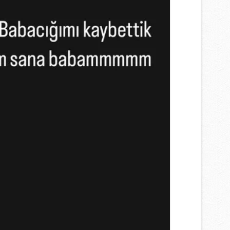
 çerezlerle ilgili bilgi almak için lütfen
tıklayınız
.