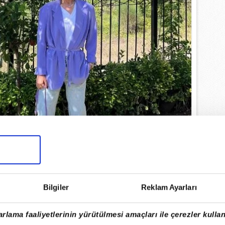
Bilgiler
Reklam Ayarları
an'ın sağlığıyla yıkılan Fulden Uras, acı
rlama faaliyetlerinin yürütülmesi amaçları ile çerezler kullan
yal medyadan duyurmuştu.