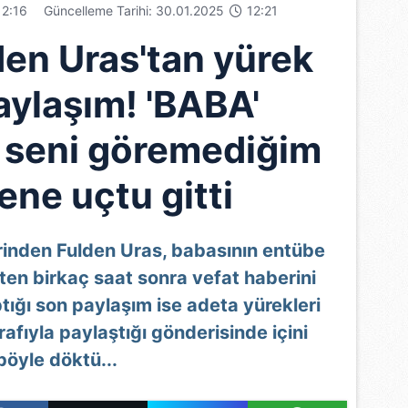
2:16
Güncelleme Tarihi: 30.01.2025
12:21
den Uras'tan yürek
aylaşım! 'BABA'
 seni göremediğim
ene uçtu gitti
erinden Fulden Uras, babasının entübe
kten birkaç saat sonra vefat haberini
ptığı son paylaşım ise adeta yürekleri
rafıyla paylaştığı gönderisinde içini
böyle döktü...