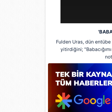
'BABA
Fulden Uras, dün entübe 
yitirdiğini; "Babacığ
not