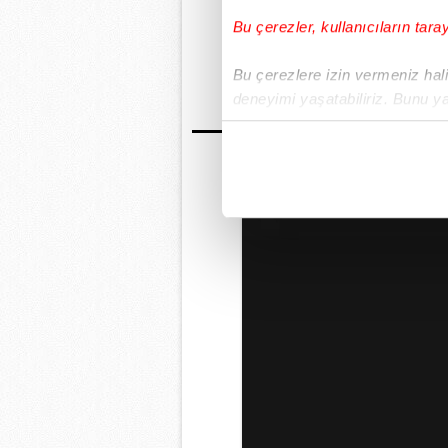
Bu çerezler, kullanıcıların tara
GÜNÜN EN ÖN
Bu çerezlere izin vermeniz halin
deneyimi yaşatabiliriz. Bunu y
içerikleri sunabilmek adına el
noktasında tek gelir kalemimiz 
Her halükârda, kullanıcılar, bu 
Sizlere daha iyi bir hizmet sun
çerezler vasıtasıyla çeşitli kiş
amacıyla kullanılmaktadır. Diğer
reklam/pazarlama faaliyetlerinin
Çerezlere ilişkin tercihlerinizi 
butonuna tıklayabilir,
Çerez Bi
6698 sayılı Kişisel Verilerin 