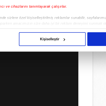
yıcı ve cihazlarını tanımlayarak çalışırlar.
EMLİ MANŞETLERİ İÇİN TIKLAYIN
de sizlere özel kişiselleştirilmiş reklamlar sunabilir, sayfalarım
aparken amacımızın size daha iyi bir reklam deneyimi sunmak ol
imizden gelen çabayı gösterdiğimizi ve bu noktada, reklamların ma
olduğunu sizlere hatırlatmak isteriz.
Kişiselleştir
çerezlere izin vermedikleri takdirde, kullanıcılara hedefli reklaml
abilmek için İnternet Sitemizde kendimize ve üçüncü kişilere ait 
isel verileriniz işlenmekte olup gerekli olan çerezler bilgi toplum
 çerezler, sitemizin daha işlevsel kılınması ve kişiselleştirilmes
 yapılması, amaçlarıyla sınırlı olarak açık rızanız dahilinde kulla
aşağıda yer alan panel vasıtasıyla belirleyebilirsiniz. Çerezlere iliş
lgilendirme Metnimizi
ziyaret edebilirsiniz.
Korunması Kanunu uyarınca hazırlanmış Aydınlatma Metnimizi okum