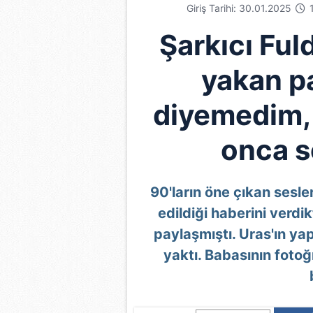
Giriş Tarihi: 30.01.2025
1
Şarkıcı Ful
yakan p
diyemedim,
onca s
90'ların öne çıkan sesl
edildiği haberini verdi
paylaşmıştı. Uras'ın ya
yaktı. Babasının fotoğ