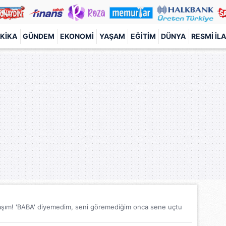
KIKA
GÜNDEM
EKONOMI
YAŞAM
EĞITIM
DÜNYA
RESMI İL
laşım! 'BABA' diyemedim, seni göremediğim onca sene uçtu