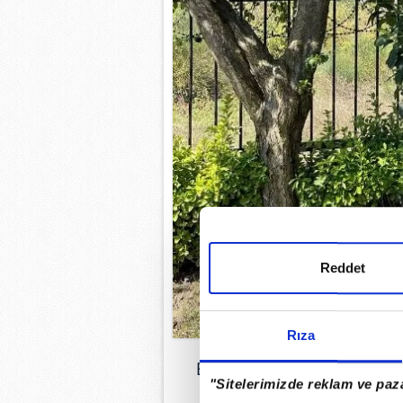
Reddet
Rıza
Bu sefer babası Mutlu Otm
"Sitelerimizde reklam ve paza
kaybını sos