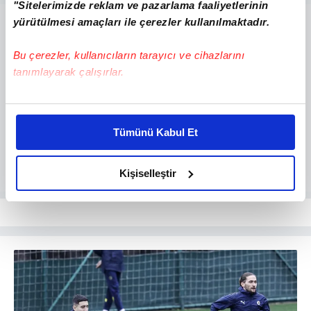
"Sitelerimizde reklam ve pazarlama faaliyetlerinin
yürütülmesi amaçları ile çerezler kullanılmaktadır.
Bu çerezler, kullanıcıların tarayıcı ve cihazlarını
tanımlayarak çalışırlar.
Bu çerezlere izin vermeniz halinde sizlere özel
kişiselleştirilmiş reklamlar sunabilir, sayfalarımızda sizlere
Tümünü Kabul Et
daha iyi reklam deneyimi yaşatabiliriz. Bunu yaparken
amacımızın size daha iyi bir reklam deneyimi sunmak
olduğunu ve sizlere en iyi içerikleri sunabilmek adına
Kişiselleştir
elimizden gelen çabayı gösterdiğimizi ve bu noktada,
reklamların maliyetlerimizi karşılamak noktasında tek gelir
kalemimiz olduğunu sizlere hatırlatmak isteriz.
Her halükârda, kullanıcılar, bu çerezlere izin vermedikleri
takdirde, kullanıcılara hedefli reklamlar
gösterilmeyecektir."