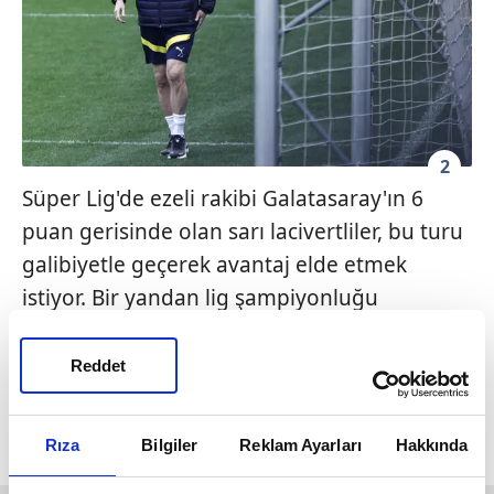
2
Süper Lig'de ezeli rakibi Galatasaray'ın 6
puan gerisinde olan sarı lacivertliler, bu turu
galibiyetle geçerek avantaj elde etmek
istiyor. Bir yandan lig şampiyonluğu
hedefleyen Fenerbahçe, bir yandan da UEFA
Avrupa Ligi'nde de ilerleme peşinde. Tüm bu
Reddet
gelişmelerle birlikte teknik direktör Jorge
Jesus, Sevilla maçının 11'ini de netleştirdi.
Rıza
Bilgiler
Reklam Ayarları
Hakkında