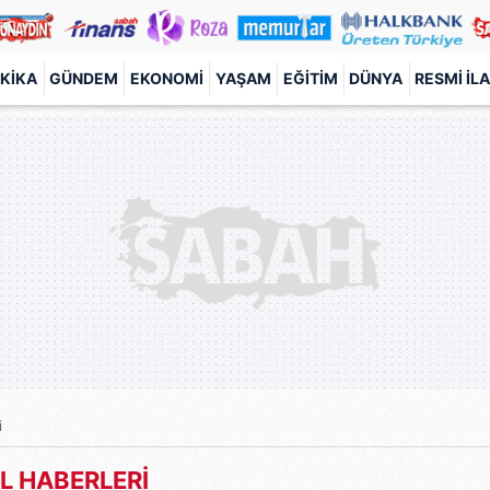
KIKA
GÜNDEM
EKONOMI
YAŞAM
EĞITIM
DÜNYA
RESMI İL
i
L HABERLERİ