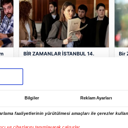
üm
BİR ZAMANLAR İSTANBUL 14.
Bir
Bir
BÖLÜM İZLE: TRT 1 ile Bir
fra
mde
Zamanlar İstanbul son bölüm
Zam
tamamı, full HD izle
fra
Bilgiler
Reklam Ayarları
rlama faaliyetlerinin yürütülmesi amaçları ile çerezler kullan
yıcı ve cihazlarını tanımlayarak çalışırlar.