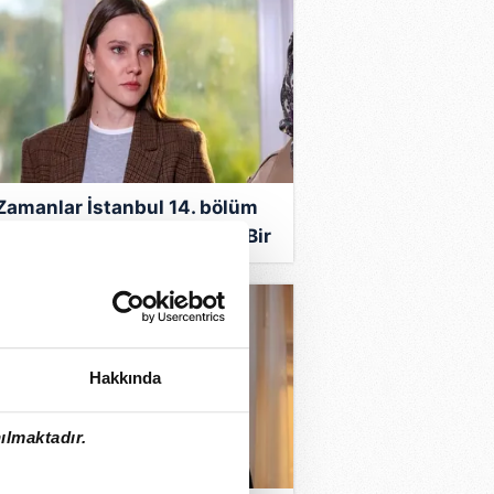
 Zamanlar İstanbul 14. bölüm
gmanı gündemde! TRT 1 ile Bir
anlar İstanbul yeni bölüm
gmanı ne zaman yayımlanır?
Hakkında
ılmaktadır.