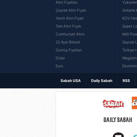
Altın Fiyatları
Yüksele
Çeyrek Altın Fiyatı
Gebelik
Yarım Altın Fiyatı
KDV He
Tam Altın Fiyatı
Süper Lo
Cumhuriyet Altını
Milli Pi
22 Ayar Bilezik
Sayısal 
Gümüş Fiyatları
Türkiye H
Dolar
Magazin 
Euro
Ekonomi 
Sabah USA
Daily Sabah
RSS