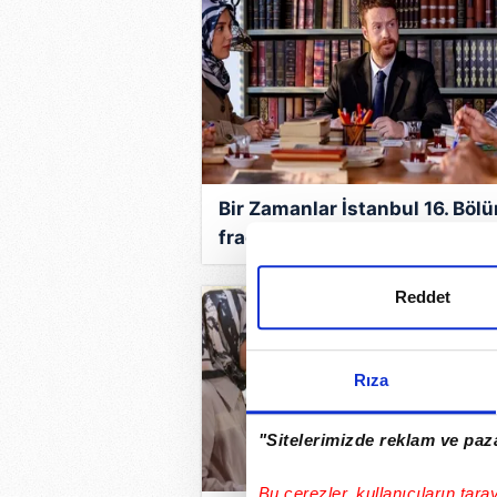
Bir Zamanlar İstanbul 16. Böl
fragmanı: TRT 1 dizi ekranı ile 
Zamanlar İstanbul yeni bölü
haftaya neler yaşanacak?
Reddet
Rıza
"Sitelerimizde reklam ve paza
Bu çerezler, kullanıcıların tara