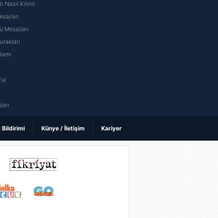
ı Nasıl Kılınır
sajları
 Mesajları
rakları
nlamı
na
ı
ları
k Bildirimi
Künye / İletişim
Kariyer