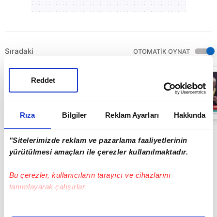
Sıradaki
OTOMATİK OYNAT
Trabzonspor
Reddet
Başkanı
Ertuğrul
Doğan'dan
Mohamed Salah
07:49
açıklaması!
Rıza
Bilgiler
Reklam Ayarları
Hakkında
"Sitelerimizde reklam ve pazarlama faaliyetlerinin
yürütülmesi amaçları ile çerezler kullanılmaktadır.
Bu çerezler, kullanıcıların tarayıcı ve cihazlarını
tanımlayarak çalışırlar.
Bu çerezlere izin vermeniz halinde sizlere özel