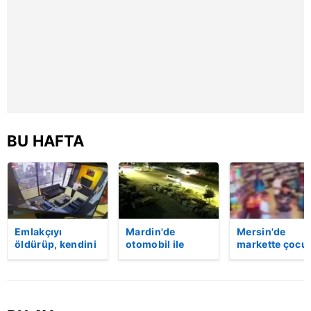
reklam/pazarlama faaliyetlerinin yapılması, amaçlarıyla
sınırlı olarak açık rızanız dahilinde kullanılacaktır.
Çerezlere ilişkin tercihlerinizi aşağıda yer alan panel
vasıtasıyla belirleyebilirsiniz. Çerezlere ilişkin detaylı bilgi
için Ayarlar butonuna tıklayabilir,
Çerez Bilgilendirme
Metnimizi
ziyaret edebilirsiniz.
BU HAFTA
6698 sayılı Kişisel Verilerin Korunması Kanunu uyarınca
hazırlanmış Aydınlatma Metnimizi okumak ve sitemizde
ilgili mevzuata uygun olarak kullanılan çerezlerle ilgili bilgi
almak için lütfen
tıklayınız
.
Emlakçıyı
Mardin'de
Mersin'de
öldürüp, kendini
otomobil ile
markette çocu
vurduğu olayın
kamyon çarpıştı:
darbeden
görüntüsü
2'si çocuk 3 kişi
şüpheli
ortaya çıktı |
hayatını kaybetti!
gözaltında
Video
Kaza anı
kamerada