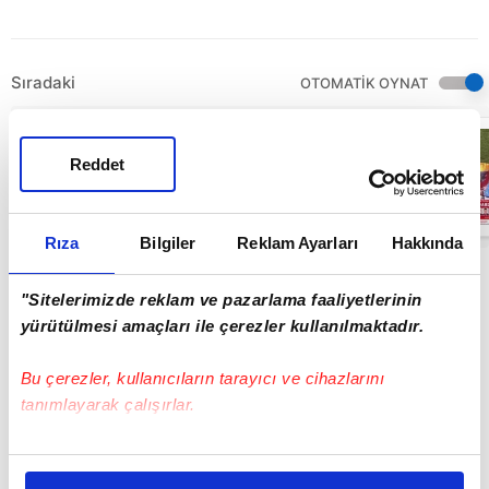
Sıradaki
OTOMATİK OYNAT
MAÇ ÖZETİ |
Trabzonspor 2-
Reddet
1 TÜMOSAN
Konyaspor
13:05
Rıza
Bilgiler
Reklam Ayarları
Hakkında
"Sitelerimizde reklam ve pazarlama faaliyetlerinin
yürütülmesi amaçları ile çerezler kullanılmaktadır.
Bu çerezler, kullanıcıların tarayıcı ve cihazlarını
tanımlayarak çalışırlar.
Bu çerezlere izin vermeniz halinde sizlere özel
kişiselleştirilmiş reklamlar sunabilir, sayfalarımızda sizlere