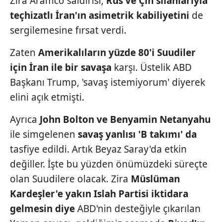
Zira Aramco saldırısı,
Rus
ve Çin silahlarıyla
verileriniz işlenmekte olup gerekli olan çerezler bilgi
teçhizatlı
İran'ın asimetrik kabiliyetini
de
toplumu hizmetlerinin sunulması amacıyla
kullanılmaktadır. Diğer çerezler, sitemizin daha işlevsel
sergilemesine fırsat verdi.
kılınması ve kişiselleştirilmesi ve sizlere yönelik
reklam/pazarlama faaliyetlerinin yapılması, amaçlarıyla
Zaten
Amerikalıların yüzde
80'i Suudiler
sınırlı olarak açık rızanız dahilinde kullanılacaktır.
için İran ile bir
savaşa
karşı. Üstelik ABD
Başkanı
Trump, 'savaş istemiyorum' diyerek
Çerezlere ilişkin tercihlerinizi aşağıda yer alan panel
elini açık etmişti.
vasıtasıyla belirleyebilirsiniz. Çerezlere ilişkin detaylı bilgi
için Ayarlar butonuna tıklayabilir,
Çerez Bilgilendirme
Ayrıca
John Bolton ve
Benyamin Netanyahu
Metnimizi
ziyaret edebilirsiniz.
ile simgelenen
savaş yanlısı 'B takımı'
da
6698 sayılı Kişisel Verilerin Korunması Kanunu uyarınca
tasfiye edildi. Artık Beyaz
Saray'da etkin
hazırlanmış Aydınlatma Metnimizi okumak ve sitemizde
değiller. İşte bu
yüzden önümüzdeki süreçte
ilgili mevzuata uygun olarak kullanılan çerezlerle ilgili bilgi
olan
Suudilere olacak. Zira
Müslüman
almak için lütfen
tıklayınız
.
Kardeşler'e yakın Islah Partisi
iktidara
gelmesin diye
ABD'nin
desteğiyle çıkarılan