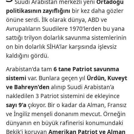
Suudi Arabistan merkezli yeni
Ortadoğu
politikasının zayıflığını
bir kez daha gözler
önüne serdi. İlk olarak dünya, ABD ve
Avrupalıların Suudilere 1970'lerden bu yana
sattığı trilyon dolarlık savunma sistemlerinin
on bin dolarlık SİHA'lar karşısında işlevsiz
kaldığını gördü.
Arabistan'da tam
6 tane Patriot
savunma
sistemi
var. Bunlara geçen yıl
Ürdün, Kuveyt
ve
Bahreyn'den
alınıp Suudi Arabistan'a
nakledilen 3 Patriot sistemini de ekleyince
sayı
9'a
çıkıyor. Bir o kadar da Alman, Fransız
ve İngiliz menşeli donanım mevcut. Örneğin
dünyanın en büyük rafinerisi konumundaki
Bekik'i koruyan
Amerikan
Patriot ve Alman