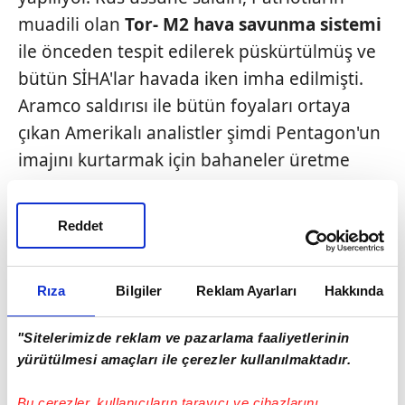
muadili olan
Tor-
M2 hava savunma sistemi
ile önceden tespit edilerek püskürtülmüş ve
bütün SİHA'lar havada iken imha edilmişti.
Aramco saldırısı ile bütün foyaları ortaya
çıkan Amerikalı analistler şimdi Pentagon'un
imajını kurtarmak için bahaneler üretme
yarışı içinde.
En etkin mazeretleri de
ABD'nin saldırı
Reddet
odaklı sistemler
geliştirdiği ve terörle
savaşa odaklandığı
için savunma
Rıza
Bilgiler
Reklam Ayarları
Hakkında
sistemlerinde
Çin ile
Rusya'nın gerisine
düştüğü
şeklindeki tespitler. Son olarak
"Sitelerimizde reklam ve pazarlama faaliyetlerinin
yürütülmesi amaçları ile çerezler kullanılmaktadır.
ABD'nin
Rus süpersonik
füzelerini
imha
edecek
bir savunmadan yoksun olduğuna
Bu çerezler, kullanıcıların tarayıcı ve cihazlarını