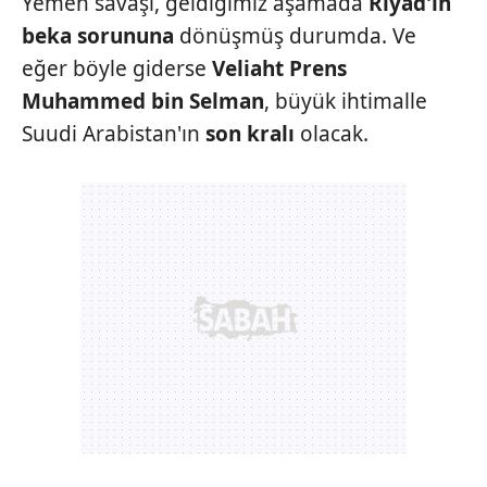
Yemen savaşı,
geldiğimiz aşamada
Riyad'ın
beka sorununa
dönüşmüş
durumda. Ve
eğer böyle giderse
Veliaht Prens
Muhammed bin
Selman
, büyük ihtimalle
Suudi
Arabistan'ın
son kralı
olacak.