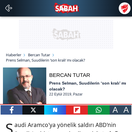
Haberler
Bercan Tutar
Prens Selman, Suudilerin ‘son kralı’ mı olacak?
BERCAN TUTAR
Prens Selman, Suudilerin ‘son kralı’ mı
olacak?
22 Eylül 2019, Pazar
A
A
paylaş
tweetle
paylaş
paylaş
paylaş
S
audi Aramco'ya yönelik saldırı ABD'nin