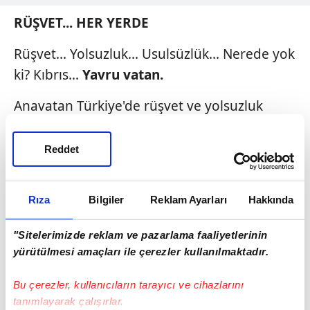
RÜŞVET... HER YERDE
Rüşvet... Yolsuzluk... Usulsüzlük... Nerede yok
ki? Kıbrıs...
Yavru vatan.
Anavatan Türkiye'de rüşvet ve yolsuzluk
iddiaları/davaları olacak da... Manşetlere
çıkacak da... Yavru vatanda olmayacak mı?
Reddet
Başbakanlık Müsteşarı...
Rüşvet iddiasıyla
gözaltı... Sonra, yurtdışına çıkış yasağıyla
Rıza
Bilgiler
Reklam Ayarları
Hakkında
serbest bırakıldı.
Merkezi İhale
Komisyonu
"Sitelerimizde reklam ve pazarlama faaliyetlerinin
Başkanı...
Gözaltı... Tutuklandı... Ve bırakıldı.
yürütülmesi amaçları ile çerezler kullanılmaktadır.
İktidar partisi... Ulusal Birlik... Girne Kadın
Bu çerezler, kullanıcıların tarayıcı ve cihazlarını
Kolları Başkanı...
Sahte diploma
tanımlayarak çalışırlar.