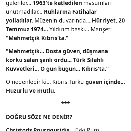
gelenler...
1963'te katledilen
masumları
unutmadılar...
Ruhlarına Fatihalar
yolladılar.
Müzenin duvarında...
Hürriyet, 20
Temmuz 1974...
Yıldırım baskı... Manşet:
"Mehmetçik Kıbrıs'ta."
"Mehmetçik... Dosta
güven, düşmana
korku salan
şanlı ordu... Türk Silahlı
Kuvvetleri... O gün bugün...
Kıbrıs'ta."
O nedenledir ki... Kıbrıs Türkü
güven içinde...
Huzurlu ve mutlu.
***
DOĞRU SÖZE NE DENİR?
Christods Pourgouridis...
Eski Rum