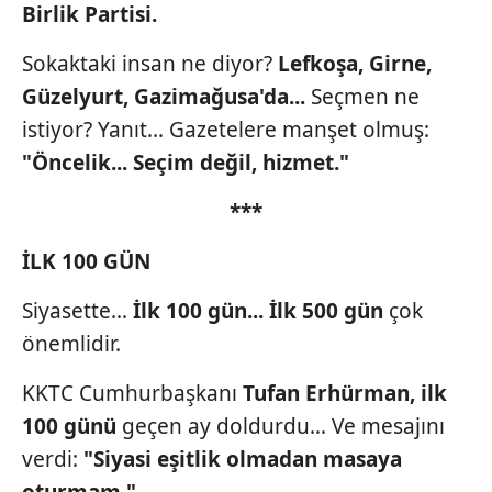
Birlik
Partisi.
Sokaktaki insan ne diyor?
Lefkoşa,
Girne,
Güzelyurt,
Gazimağusa'da...
Seçmen ne
istiyor? Yanıt... Gazetelere manşet olmuş:
"Öncelik... Seçim değil, hizmet."
***
İLK 100 GÜN
Siyasette...
İlk 100
gün... İlk
500 gün
çok
önemlidir.
KKTC Cumhurbaşkanı
Tufan
Erhürman, ilk
100 günü
geçen ay doldurdu... Ve mesajını
verdi:
"Siyasi eşitlik olmadan
masaya