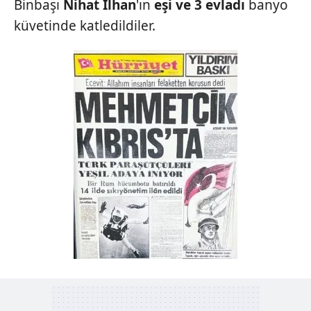
Binbaşı
Nihat İlhan
'ın
eşi ve 3
evladı
banyo
kullanılmaktadır. Diğer çerezler, sitemizin daha işlevsel
küvetinde katledildiler.
kılınması ve kişiselleştirilmesi ve sizlere yönelik
reklam/pazarlama faaliyetlerinin yapılması, amaçlarıyla
sınırlı olarak açık rızanız dahilinde kullanılacaktır.
Çerezlere ilişkin tercihlerinizi aşağıda yer alan panel
vasıtasıyla belirleyebilirsiniz. Çerezlere ilişkin detaylı bilgi
için Ayarlar butonuna tıklayabilir,
Çerez Bilgilendirme
Metnimizi
ziyaret edebilirsiniz.
6698 sayılı Kişisel Verilerin Korunması Kanunu uyarınca
hazırlanmış Aydınlatma Metnimizi okumak ve sitemizde
ilgili mevzuata uygun olarak kullanılan çerezlerle ilgili bilgi
almak için lütfen
tıklayınız
.