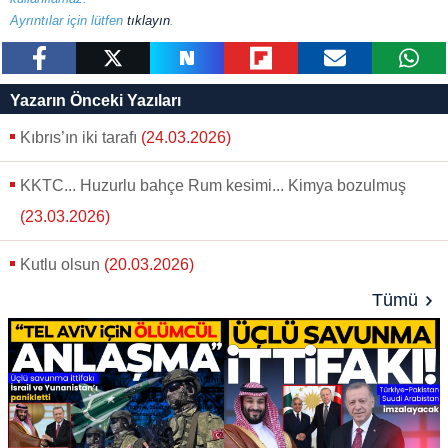
Ayrıntılar için lütfen
tıklayın
.
paylaş
tweetle
paylaş
paylaş
paylaş
yazara
Yazarın Önceki Yazıları
gönder
Kıbrıs’ın iki tarafı
(24.03.2026)
KKTC... Huzurlu bahçe Rum kesimi... Kimya bozulmuş
(23.03.2026)
Kutlu olsun
(20.03.2026)
Tümü