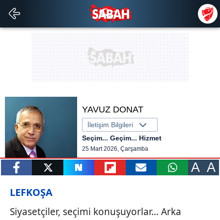
YAVUZ DONAT
İletişim Bilgileri
Seçim... Geçim... Hizmet
25 Mart 2026, Çarşamba
A
A
paylaş
tweetle
paylaş
paylaş
paylaş
yazara
LEFKOŞA
gönder
Siyasetçiler, seçimi konuşuyorlar... Arka