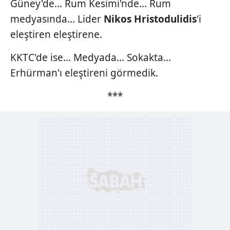
almak için lütfen
tıklayınız
.
Güney'de... Rum Kesimi'nde... Rum
medyasında... Lider
Nikos
Hristodulidis
'i
eleştiren eleştirene.
KKTC'de ise... Medyada... Sokakta...
Erhürman'ı eleştireni görmedik.
***