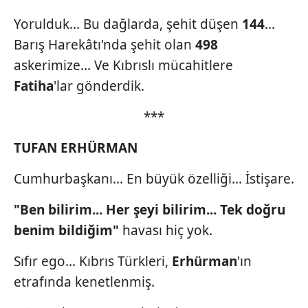
Sizlere daha iyi bir hizmet sunabilmek için İnternet
Yorulduk... Bu dağlarda, şehit düşen
144
...
Sitemizde kendimize ve üçüncü kişilere ait çerezler
Barış Harekâtı'nda şehit olan
498
kullanılmaktadır. Bu çerezler vasıtasıyla çeşitli kişisel
verileriniz işlenmekte olup gerekli olan çerezler bilgi
askerimize... Ve Kıbrıslı mücahitlere
toplumu hizmetlerinin sunulması amacıyla
Fatiha
'lar gönderdik.
kullanılmaktadır. Diğer çerezler, sitemizin daha işlevsel
kılınması ve kişiselleştirilmesi ve sizlere yönelik
***
reklam/pazarlama faaliyetlerinin yapılması, amaçlarıyla
sınırlı olarak açık rızanız dahilinde kullanılacaktır.
TUFAN ERHÜRMAN
Cumhurbaşkanı... En büyük özelliği... İstişare.
Çerezlere ilişkin tercihlerinizi aşağıda yer alan panel
vasıtasıyla belirleyebilirsiniz. Çerezlere ilişkin detaylı bilgi
"Ben bilirim... Her şeyi
bilirim... Tek doğru
için Ayarlar butonuna tıklayabilir,
Çerez Bilgilendirme
Metnimizi
ziyaret edebilirsiniz.
benim bildiğim"
havası hiç yok.
Sıfır ego... Kıbrıs Türkleri,
Erhürman
'ın
6698 sayılı Kişisel Verilerin Korunması Kanunu uyarınca
hazırlanmış Aydınlatma Metnimizi okumak ve sitemizde
etrafında kenetlenmiş.
ilgili mevzuata uygun olarak kullanılan çerezlerle ilgili bilgi