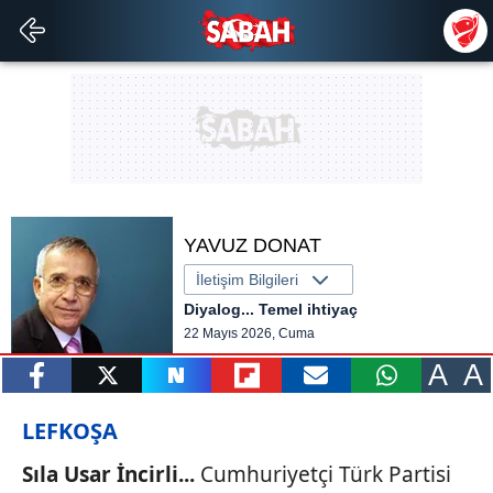
YAVUZ DONAT
İletişim Bilgileri
Diyalog... Temel ihtiyaç
22 Mayıs 2026, Cuma
A
A
paylaş
tweetle
paylaş
paylaş
paylaş
yazara
LEFKOŞA
gönder
Sıla Usar İncirli...
Cumhuriyetçi Türk Partisi