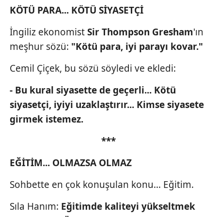
KÖTÜ PARA... KÖTÜ SİYASETÇİ
İngiliz ekonomist
Sir Thompson
Gresham
'ın
meşhur sözü:
"Kötü
para, iyi parayı kovar."
Cemil Çiçek, bu sözü söyledi ve ekledi:
- Bu kural siyasette de
geçerli... Kötü
siyasetçi, iyiyi
uzaklaştırır... Kimse siyasete
girmek istemez.
***
EĞİTİM... OLMAZSA OLMAZ
Sohbette en çok konuşulan konu... Eğitim.
Sıla Hanım:
Eğitimde kaliteyi
yükseltmek