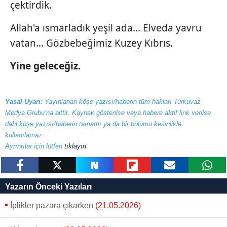
çektirdik.
Allah'a ısmarladık yeşil ada... Elveda yavru
vatan... Gözbebeğimiz Kuzey Kıbrıs.
Yine geleceğiz.
Yasal Uyarı:
Yayınlanan köşe yazısı/haberin tüm hakları Turkuvaz
Medya Grubu’na aittir. Kaynak gösterilse veya habere aktif link verilse
dahi köşe yazısı/haberin tamamı ya da bir bölümü kesinlikle
kullanılamaz.
Ayrıntılar için lütfen
tıklayın
.
paylaş
tweetle
paylaş
paylaş
paylaş
yazara
Yazarın Önceki Yazıları
gönder
İplikler pazara çıkarken
(21.05.2026)