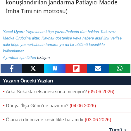
konuşlandırılan Jandarma Patlayıcı Madde
İmha Timi'nin mottosu)
Yasal Uyarı:
Yayınlanan köşe yazısı/haberin tüm hakları Turkuvaz
Medya Grubu’na aittir. Kaynak gösterilse veya habere aktif link verilse
dahi köşe yazısı/haberin tamamı ya da bir bölümü kesinlikle
kullanılamaz.
Ayrıntılar için lütfen
tıklayın
.
paylaş
tweetle
paylaş
paylaş
paylaş
yazara
Yazarın Önceki Yazıları
gönder
Arka Sokaklar efsanesi sona mı eriyor?
(05.06.2026)
Dünya ‘İfşa Günü’ne hazır mı?
(04.06.2026)
Ötanazi dinimizde kesinlikle haramdır
(03.06.2026)
Tümü