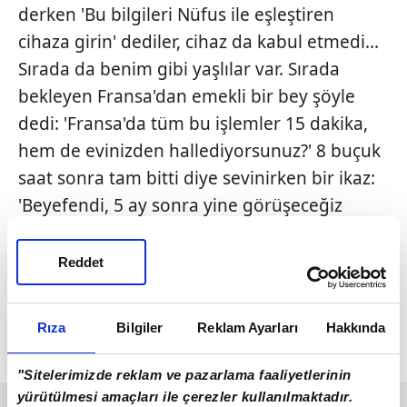
derken 'Bu bilgileri Nüfus ile eşleştiren
cihaza girin' dediler, cihaz da kabul etmedi...
Sırada da benim gibi yaşlılar var. Sırada
bekleyen Fransa'dan emekli bir bey şöyle
dedi: 'Fransa'da tüm bu işlemler 15 dakika,
hem de evinizden hallediyorsunuz?' 8 buçuk
saat sonra tam bitti diye sevinirken bir ikaz:
'Beyefendi, 5 ay sonra yine görüşeceğiz
inşallah. Kimliğinizin süresi de aralıkta
bitiyor ve aynı işlemleri tekrar yapmanız
Reddet
gerekecek!!!
Ben Fransa'ya gidiyorum arkadaş... Orada
Rıza
Bilgiler
Reklam Ayarları
Hakkında
yapacağım işlemleri. :) Sevgiler..."
"Sitelerimizde reklam ve pazarlama faaliyetlerinin
yürütülmesi amaçları ile çerezler kullanılmaktadır.