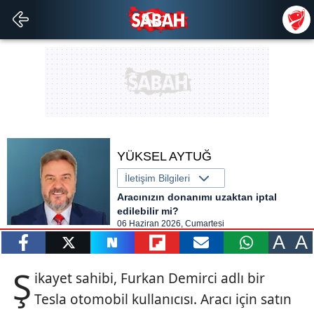
YÜKSEL AYTUĞ
İletişim Bilgileri
Aracınızın donanımı uzaktan iptal
edilebilir mi?
06 Haziran 2026, Cumartesi
A
A
paylaş
tweetle
paylaş
paylaş
paylaş
yazara
Ş
ikayet sahibi, Furkan Demirci adlı bir
gönder
Tesla otomobil kullanıcısı. Aracı için satın