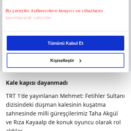
Bu çerezler, kullanıcıların tarayıcı ve cihazlarını
tanımlayarak çalışırlar.
Bu çerezlere izin vermeniz halinde sizlere özel
kişiselleştirilmiş reklamlar sunabilir, sayfalarımızda sizlere
Tümünü Kabul Et
daha iyi reklam deneyimi yaşatabiliriz. Bunu yaparken
amacımızın size daha iyi bir reklam deneyimi sunmak
olduğunu ve sizlere en iyi içerikleri sunabilmek adına
Kişiselleştir
elimizden gelen çabayı gösterdiğimizi ve bu noktada,
reklamların maliyetlerimizi karşılamak noktasında tek gelir
kalemimiz olduğunu sizlere hatırlatmak isteriz.
Kale kapısı dayanmadı
TRT 1'de yayınlanan Mehmet: Fetihler Sultanı
Her halükârda, kullanıcılar, bu çerezlere izin vermedikleri
takdirde, kullanıcılara hedefli reklamlar
dizisindeki düşman kalesinin kuşatma
gösterilmeyecektir."
sahnesinde milli güreşçilerimiz Taha Akgül
ve Rıza Kayaalp de konuk oyuncu olarak rol
Sizlere daha iyi bir hizmet sunabilmek için İnternet
Sitemizde kendimize ve üçüncü kişilere ait çerezler