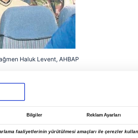
e rağmen Haluk Levent, AHBAP
ları yardıma muhtaç insanlara direkt
ni kazandı.
ki yardım çağrılarına anında
irler arasında bir köprü kurarak
Bilgiler
Reklam Ayarları
si yarattı!
rlama faaliyetlerinin yürütülmesi amaçları ile çerezler kullan
hbap Derneği,
Kızılay
'ın iştiraki olan