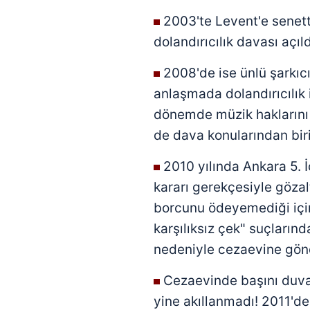
2003'te Levent'e senett
dolandırıcılık davası açıld
2008'de ise ünlü şarkıcı
anlaşmada dolandırıcılık 
dönemde müzik haklarını a
de dava konularından biri
2010 yılında Ankara 5. 
kararı gerekçesiyle gözal
borcunu ödeyemediği için 
karşılıksız çek" suçların
nedeniyle cezaevine gönd
Cezaevinde başını duvar
yine akıllanmadı! 2011'de