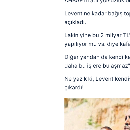
AHBAP'ın adı yolsuzluk ol
mevzuata uygun olarak kullanılan
Levent ne kadar bağış top
açıkladı.
Lakin yine bu 2 milyar TL
yapılıyor mu vs. diye kaf
Diğer yandan da kendi k
daha bu işlere bulaşmaz
Ne yazık ki, Levent kendi
çıkardı!