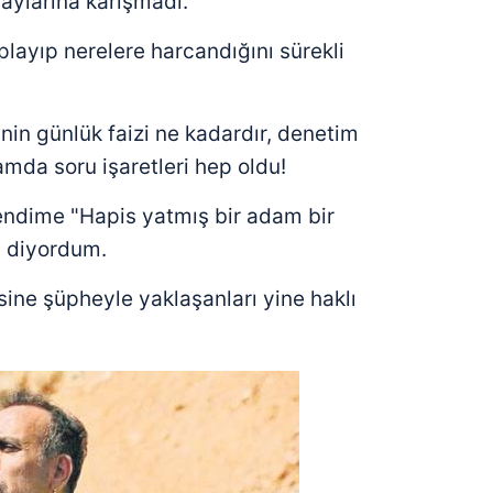
aylarına karışmadı.
 çerezlerle ilgili bilgi almak için lütfen
tıklayınız
.
layıp nerelere harcandığını sürekli
'nin günlük faizi ne kadardır, denetim
amda soru işaretleri hep oldu!
endime "Hapis yatmış bir adam bir
" diyordum.
sine şüpheyle yaklaşanları yine haklı