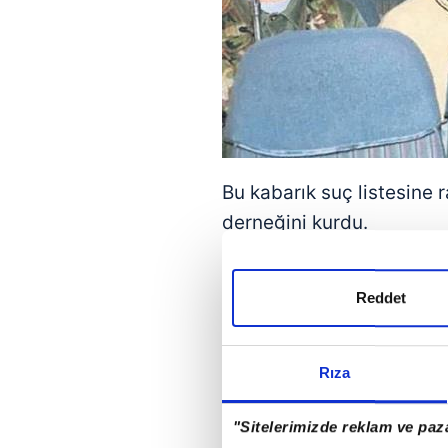
Bu kabarık suç listesin
derneğini kurdu.
Zenginlerden aldığı para
ulaştırarak halkın sevgisi
Reddet
Özellikle sosyal medyada
yetişerek, zenginlerle fak
Rıza
toplumda Robin Hood etki
"Sitelerimizde reklam ve paza
6 Şubat
depremlerinde A