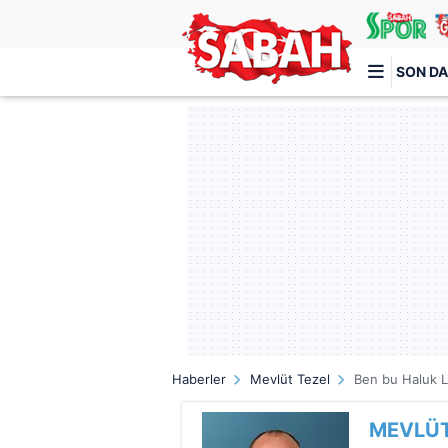
SON DA
Türkiye'nin en iyi haber sitesi
Haberler
Mevlüt Tezel
Ben bu Haluk L
MEVLÜT