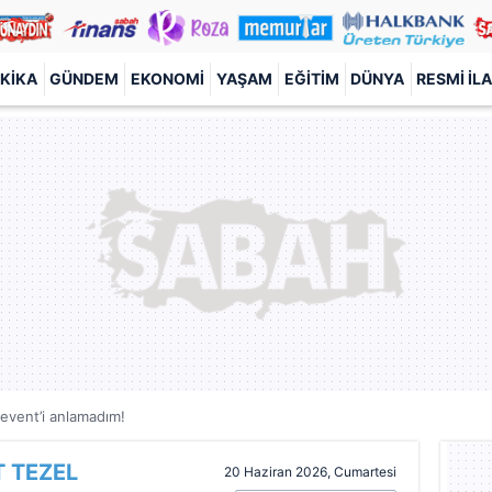
KIKA
GÜNDEM
EKONOMI
YAŞAM
EĞITIM
DÜNYA
RESMI İL
event’i anlamadım!
 TEZEL
20 Haziran 2026, Cumartesi