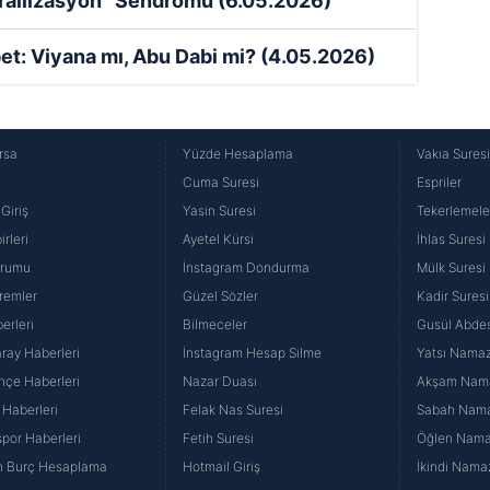
İsrailizasyon” Sendromu
(6.05.2026)
et: Viyana mı, Abu Dabi mi?
(4.05.2026)
rsa
Yüzde Hesaplama
Vakıa Sures
Cuma Suresi
Espriler
Giriş
Yasin Suresi
Tekerlemele
rleri
Ayetel Kürsi
İhlas Suresi
urumu
İnstagram Dondurma
Mülk Suresi
remler
Güzel Sözler
Kadir Suresi
erleri
Bilmeceler
Gusül Abdes
ray Haberleri
İnstagram Hesap Silme
Yatsı Namazı
hçe Haberleri
Nazar Duası
Akşam Namaz
 Haberleri
Felak Nas Suresi
Sabah Namaz
por Haberleri
Fetih Suresi
Öğlen Namazı
n Burç Hesaplama
Hotmail Giriş
İkindi Namaz