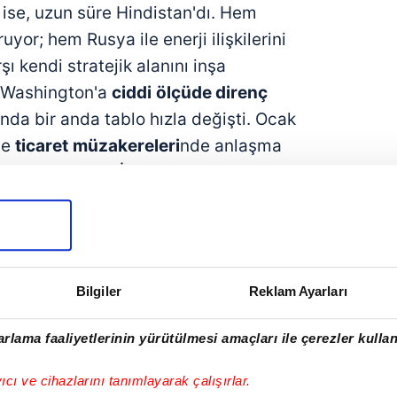
ise, uzun süre Hindistan'dı. Hem
yor; hem Rusya ile enerji ilişkilerini
ı kendi stratejik alanını inşa
 Washington'a
ciddi
ölçüde direnç
ında bir anda tablo hızla değişti. Ocak
le
ticaret
müzakereleri
nde anlaşma
akan Modi'nin İsrail ziyareti geldi. Bu
n sonra
ise İran Savaşı başladı.
sı
yeni bir jeopolitik hattı
görünür hale
ik Arap Emirlikleri–Hindistan-Arjantin
an Basra Körfezi'ne, Doğu
Bilgiler
Reklam Ayarları
zanan bu
yeni bir stratejik tango
;
rlama faaliyetlerinin yürütülmesi amaçları ile çerezler kullan
e teknoloji işbirliği üzerinden
yıcı ve cihazlarını tanımlayarak çalışırlar.