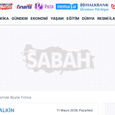
KIKA
GÜNDEM
EKONOMI
YAŞAM
EĞITIM
DÜNYA
RESMI İL
si’nde Büyük Fırtına
ALKİN
11 Mayıs 2026, Pazartesi