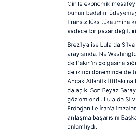
Çin'le ekonomik mesafeyi
bunun bedelini ödeyemey
Fransız lüks tüketimine ka
sadece bir pazar değil,
s
Brezilya ise Lula da Silva
arayışında. Ne Washington
de Pekin'in gölgesine sı
de ikinci döneminde de t
Ancak Atlantik İttifakı'na
da açık. Son Beyaz Saray
gözlemlendi. Lula da Sil
Erdoğan ile İran'a imzalat
anlaşma başarısı
nı Başk
anlamlıydı.