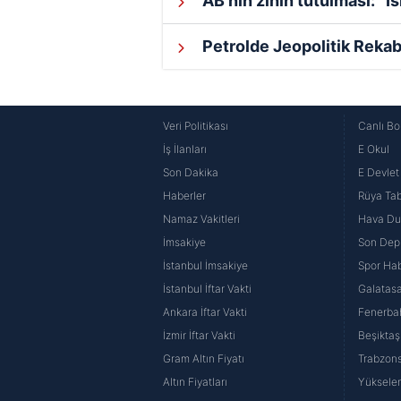
AB’nin zihin tutulması: “
Petrolde Jeopolitik Rekab
Veri Politikası
Canlı Bo
İş İlanları
E Okul
Son Dakika
E Devlet 
Haberler
Rüya Tabi
Namaz Vakitleri
Hava D
İmsakiye
Son Dep
İstanbul İmsakiye
Spor Hab
İstanbul İftar Vakti
Galatasa
Ankara İftar Vakti
Fenerba
İzmir İftar Vakti
Beşiktaş
Gram Altın Fiyatı
Trabzons
Altın Fiyatları
Yüksele