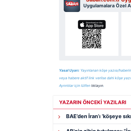
Uygulamalara Özel Ay
Yasal Uyarı:
Yayınlanan köşe yazısı/haberin
veya habere aktif link verilse dahi köşe yaz
Ayrıntılar için lütfen
tıklayın
.
YAZARIN ÖNCEKİ YAZILARI
BAE’den İran’ı ‘köşeye sı