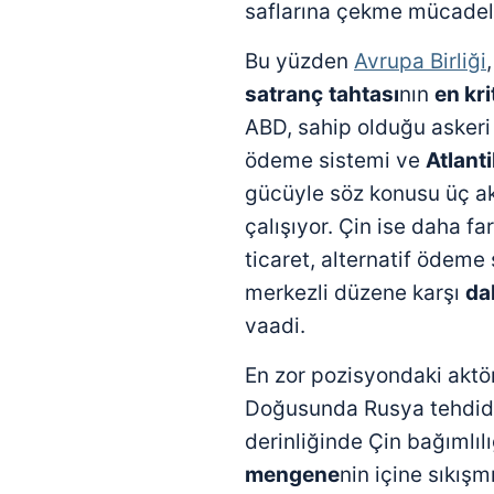
saflarına çekme mücadel
Bu yüzden
Avrupa Birliği
satranç
tahtası
nın
en kri
ABD, sahip olduğu askeri 
ödeme sistemi ve
Atlant
gücüyle söz konusu üç a
çalışıyor. Çin ise daha fa
ticaret, alternatif ödeme 
merkezli düzene karşı
da
vaadi.
En zor pozisyondaki aktör
Doğusunda Rusya tehdidi
derinliğinde Çin bağımlıl
mengene
nin içine sıkış