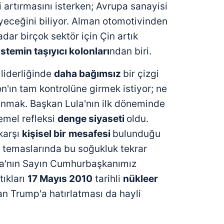
 artırmasını isterken; Avrupa sanayisi
eceğini biliyor. Alman otomotivinden
dar birçok sektör için Çin artık
istemin taşıyıcı kolonları
ndan biri.
 liderliğinde
daha bağımsız
bir çizgi
'ın tam kontrolüne girmek istiyor; ne
ğınmak. Başkan Lula'nın ilk döneminde
emel refleksi
denge siyaseti
oldu.
 karşı
kişisel bir
mesafesi
bulunduğu
 temaslarında bu soğukluk tekrar
va'nın Sayın Cumhurbaşkanımız
tıkları
17 Mayıs 2010
tarihli
nükleer
an Trump'a hatırlatması da hayli