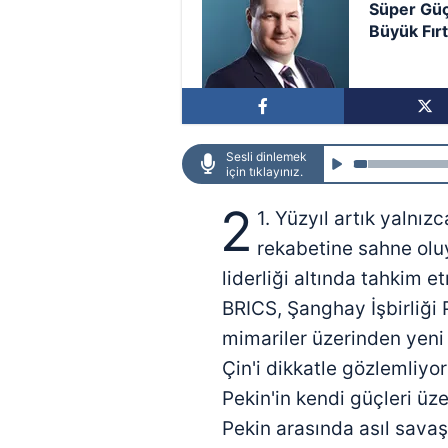
Süper Güç
Büyük Fırt
Sesli dinlemek
için tıklayınız.
2
1. Yüzyıl artık yalnız
rekabetine sahne oluy
liderliği altında tahkim 
BRICS, Şanghay İşbirliği 
mimariler üzerinden yeni
Çin'i dikkatle gözlemliy
Pekin'in kendi güçleri ü
Pekin arasında asıl savaş