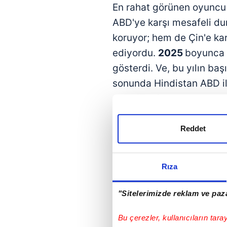
En rahat görünen oyuncu 
ABD'ye karşı mesafeli duru
koruyor; hem de Çin'e karş
ediyordu.
2025
boyunca
gösterdi. Ve, bu yılın baş
sonunda Hindistan ABD i
sağladı. Bir ay sonra Başb
ziyaretten
sadece üç
gü
Reddet
Bu gelişmeler
kıtalar ara
getirdi: ABD–İsrail–Birleş
ekseni. Hint Okyanusu'nd
Rıza
Akdeniz'den Atlantik'e u
"Sitelerimizde reklam ve paza
enerji, lojistik, savunma v
şekilleniyor.
Bu çerezler, kullanıcıların tara