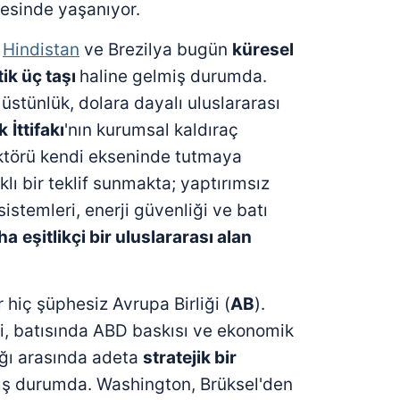
esinde yaşanıyor.
,
Hindistan
ve Brezilya bugün
küresel
tik üç taşı
haline gelmiş durumda.
üstünlük, dolara dayalı uluslararası
ik
İttifakı
'nın kurumsal kaldıraç
ktörü kendi ekseninde tutmaya
rklı bir teklif sunmakta; yaptırımsız
sistemleri, enerji güvenliği ve batı
ha
eşitlikçi bir uluslararası alan
 hiç şüphesiz Avrupa Birliği (
AB
).
, batısında ABD baskısı ve ekonomik
ığı arasında adeta
stratejik bir
mış durumda. Washington, Brüksel'den