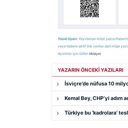
Yasal Uyarı:
Yayınlanan köşe yazısı/haberin
veya habere aktif link verilse dahi köşe yaz
Ayrıntılar için lütfen
tıklayın
.
YAZARIN ÖNCEKİ YAZILARI
İsviçre’de nüfusa 10 milyo
Kemal Bey, CHP’yi adım ad
Türkiye bu ‘kadrolara’ tesl