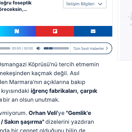
doğru foseptik
İletişim Bilgileri
öreceksin,
ırma
Tüm Sesli Haberler
00:00
00:00
Osmangazi Köprüsü'nü tercih etmemin
şmekeşinden kaçmak değil. Asıl
en Marmara'nın açıklarına bakıp
 kıyısındaki
iğrenç fabrikaları,
çarpık
yı
bir an olsun unutmak.
evmiyorum.
Orhan Veli'
ye
"Gemlik'e
 / Sakın şaşırma"
dizelerini yazdıran
ında bir cennet olduğunu bilip de