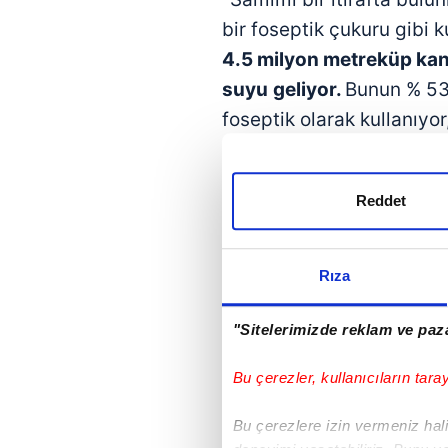
bir foseptik çukuru gibi 
4.5 milyon metreküp kan
suyu
geliyor.
Bunun % 53'
foseptik olarak kullanıyor
yönetimleri. Biz burada te
dibine atalım. Kimse fark
Reddet
milyon dolarlık
bir proje
çıkartıyoruz.
Ama delinin
bir taraftan kirletiyorlar
Rıza
hepten berbat olsun. Bu d
tartışılmaya başlıyor. Ya
"Sitelerimizde reklam ve paza
Büyükakın yerden göğe ka
Bu çerezler, kullanıcıların tara
Vatandaşlar olarak iğney
Bu çerezlere izin vermeniz halin