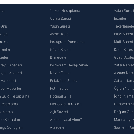
rsa
Yüzde Hesaplama
Vakıa Sures
Cuma Suresi
Espriler
Giriş
Yasin Suresi
Tekerlemele
rleri
Ayetel Kürsi
İhlas Suresi
urumu
İnstagram Dondurma
Mülk Suresi
remler
Güzel Sözler
Kadir Suresi
erleri
Bilmeceler
Gusül Abdes
ray Haberleri
İnstagram Hesap Silme
Yatsı Namazı
hçe Haberleri
Nazar Duası
Akşam Namaz
 Haberleri
Felak Nas Suresi
Sabah Namaz
por Haberleri
Fetih Suresi
Öğlen Namazı
n Burç Hesaplama
Hotmail Giriş
İkindi Namaz
 Hesaplama
Metrobüs Durakları
Günaydın Me
saplama
Aşk Sözleri
Doğum Günü
to Sonuçları
Abdest Nasıl Alınır?
Marmaray Du
yango Sonuçları
Atasözleri
Saatlerin A