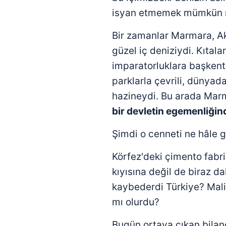
isyan etmemek mümkün
Bir zamanlar Marmara, Akd
güzel iç deniziydi. Kıtala
imparatorluklara başkentli
parklarla çevrili, dünyad
hazineydi. Bu arada Mar
bir devletin egemenliği
Şimdi o cenneti ne hâle g
Körfez'deki çimento fabri
kıyısına değil de biraz d
kaybederdi Türkiye? Maliy
mı olurdu?
Bugün ortaya çıkan bilanç