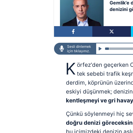
Gemlik’e 
denizini g
sakın şaş
Sesli dinlemek
için tıklayınız.
K
örfez'den geçerken 
tek sebebi trafik ke
derdim, köprünün üzerind
eskiyi düşünmek; denizin
kentleşmeyi ve gri hava
Çünkü söylenmeyi hiç s
doğru denizi
göreceksin
bu içimizdeki denizin asl