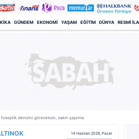
KIKA
GÜNDEM
EKONOMI
YAŞAM
EĞITIM
DÜNYA
RESMI İL
 foseptik denizini göreceksin, sakın şaşırma
ALTINOK
14 Haziran 2026, Pazar