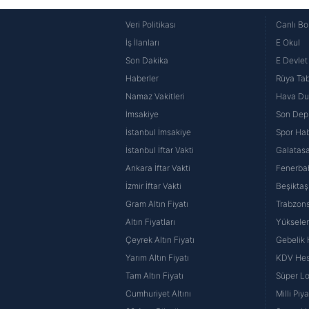
Veri Politikası
Canlı Bo
İş İlanları
E Okul
Son Dakika
E Devlet 
Haberler
Rüya Tabi
Namaz Vakitleri
Hava D
İmsakiye
Son Dep
İstanbul İmsakiye
Spor Hab
İstanbul İftar Vakti
Galatasa
Ankara İftar Vakti
Fenerba
İzmir İftar Vakti
Beşiktaş
Gram Altın Fiyatı
Trabzons
Altın Fiyatları
Yüksele
Çeyrek Altın Fiyatı
Gebelik
Yarım Altın Fiyatı
KDV He
Tam Altın Fiyatı
Süper Lo
Cumhuriyet Altını
Milli Pi