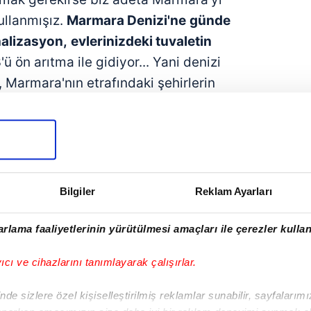
kullanmışız.
Marmara Denizi'ne
günde
alizasyon,
evlerinizdeki tuvaletin
ü ön arıtma ile gidiyor... Yani denizi
, Marmara'nın etrafındaki şehirlerin
mizliyoruz. Biz de kirletelim, denizin
 etmez, sonra bakarız desek...
150
yle foseptik çamurunu
denizden
 pösteki sayması gibi. Bize diyorlar ki;
, sen niye temizliyorsun? E, bırakalım
Bilgiler
Reklam Ayarları
a garip. Bir şeyi yaparsanız orası
pmazsanız hiç kimse bir şey demiyor."
rlama faaliyetlerinin yürütülmesi amaçları ile çerezler kullan
dar haklı.
yıcı ve cihazlarını tanımlayarak çalışırlar.
i de kendimize batıralım ve açık
de sizlere özel kişiselleştirilmiş reklamlar sunabilir, sayfalarım