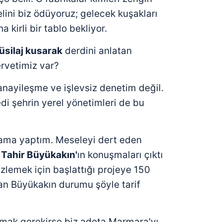
lini biz ödüyoruz; gelecek kuşakları
 kirli bir tablo bekliyor.
üsilaj kusarak
derdini anlatan
rvetimiz var?
anayileşme ve işlevsiz denetim değil.
di şehrin yerel yönetimleri de bu
ama yaptım. Meseleyi dert eden
ı
Tahir Büyükakın'
ın konuşmaları çıktı
zlemek için başlattığı projeye 150
lan Büyükakın durumu şöyle tarif
unmak gerekirse biz adeta Marmara'yı