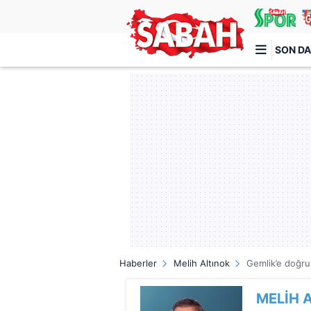
SON DA
Türkiye'nin en iyi haber sitesi
Haberler
Melih Altınok
Gemlik’e doğru
MELİH 