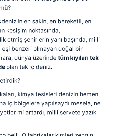
 mü?
eniz'in en sakin, en bereketli, en
rın kesişim noktasında,
k etmiş şehirlerin yanı başında, milli
a eşi benzeri olmayan doğal bir
mara, dünya üzerinde
tüm kıyıları tek
nde
olan tek iç deniz.
etirdik?
kaları, kimya tesisleri denizin hemen
aha iç bölgelere yapılsaydı mesela, ne
etler mi artardı, milli servete yazık
o belli. O fabrikalar kimleri zengin