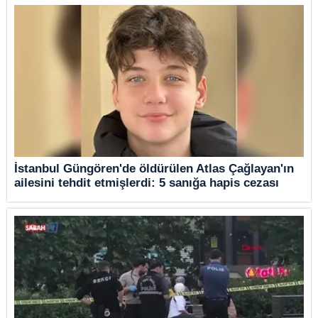
İstanbul Güngören'de öldürülen Atlas Çağlayan'ın
ailesini tehdit etmişlerdi: 5 sanığa hapis cezası