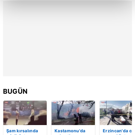
kalemimiz olduğunu sizlere hatırlatmak isteriz.
Her halükârda, kullanıcılar, bu çerezlere izin vermedikleri
takdirde, kullanıcılara hedefli reklamlar
gösterilmeyecektir."
Sizlere daha iyi bir hizmet sunabilmek için İnternet
Sitemizde kendimize ve üçüncü kişilere ait çerezler
kullanılmaktadır. Bu çerezler vasıtasıyla çeşitli kişisel
verileriniz işlenmekte olup gerekli olan çerezler bilgi
toplumu hizmetlerinin sunulması amacıyla
kullanılmaktadır. Diğer çerezler, sitemizin daha işlevsel
BUGÜN
kılınması ve kişiselleştirilmesi ve sizlere yönelik
reklam/pazarlama faaliyetlerinin yapılması, amaçlarıyla
sınırlı olarak açık rızanız dahilinde kullanılacaktır.
Çerezlere ilişkin tercihlerinizi aşağıda yer alan panel
vasıtasıyla belirleyebilirsiniz. Çerezlere ilişkin detaylı bilgi
Şam kırsalında
Kastamonu'da
Erzincan'da ca
için Ayarlar butonuna tıklayabilir,
Çerez Bilgilendirme