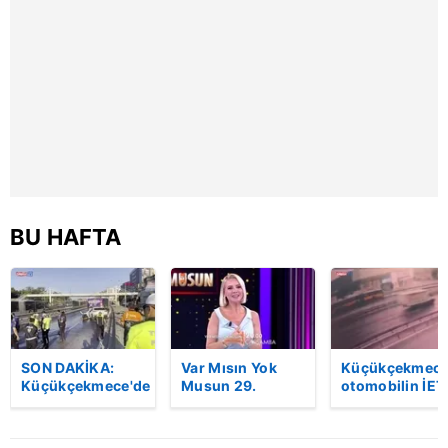
BU HAFTA
SON DAKİKA:
Var Mısın Yok
Küçükçekmece
Küçükçekmece'de
Musun 29.
otomobilin İET
korkunç kaza!
Bölüm Fragmanı
otobüsüne
Otomobil, İETT
yayınlandı |
çarptığı kaza
otobüsüne
Video
kamerada | Vi