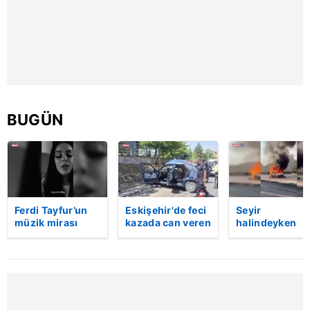
6698 sayılı Kişisel Verilerin Korunması Kanunu uyarınca
hazırlanmış Aydınlatma Metnimizi okumak ve sitemizde
ilgili mevzuata uygun olarak kullanılan çerezlerle ilgili bilgi
almak için lütfen
tıklayınız
.
BUGÜN
Ferdi Tayfur’un
Eskişehir'de feci
Seyir
müzik mirası
kazada can veren
halindeyken
torununda hayat
kadının cenazesi
aniden alev al
buldu! Sesi olay
sıkıştığı araçtan
otomobildeki 
oldu | Video
güçlükle çıkarıldı
kişi yaralandı
| Video