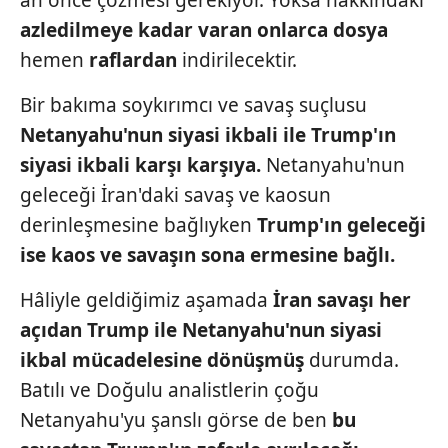
an önce çözmesi gerekiyor. Yoksa hakkındaki
azledilmeye kadar varan
onlarca dosya
hemen
raflardan
indirilecektir.
Bir bakıma soykırımcı ve savaş suçlusu
Netanyahu'nun siyasi ikbali ile
Trump'ın
siyasi ikbali karşı karşıya.
Netanyahu'nun
geleceği İran'daki savaş ve kaosun
derinleşmesine bağlıyken
Trump'ın geleceği
ise kaos ve
savaşın sona ermesine bağlı.
Hâliyle geldiğimiz aşamada
İran
savaşı her
açıdan Trump ile
Netanyahu'nun siyasi
ikbal
mücadelesine dönüşmüş
durumda.
Batılı ve Doğulu analistlerin çoğu
Netanyahu'yu şanslı görse de ben
bu