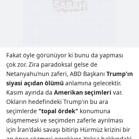
Sitemizde kendimize ve üçüncü kişilere ait çerezler
kullanılmaktadır. Bu çerezler vasıtasıyla çeşitli kişisel
verileriniz işlenmekte olup gerekli olan çerezler bilgi
toplumu hizmetlerinin sunulması amacıyla
kullanılmaktadır. Diğer çerezler, sitemizin daha işlevsel
kılınması ve kişiselleştirilmesi ve sizlere yönelik
reklam/pazarlama faaliyetlerinin yapılması, amaçlarıyla
sınırlı olarak açık rızanız dahilinde kullanılacaktır.
Fakat öyle görünüyor ki bunu da yapması
çok zor. Zira paradoksal gelse de
Çerezlere ilişkin tercihlerinizi aşağıda yer alan panel
Netanyahu'nun zaferi, ABD Başkanı
Trump'ın
vasıtasıyla belirleyebilirsiniz. Çerezlere ilişkin detaylı bilgi
siyasi açıdan ölümü
anlamına gelecektir.
için Ayarlar butonuna tıklayabilir,
Çerez Bilgilendirme
Metnimizi
ziyaret edebilirsiniz.
Kasım ayında da
Amerikan seçimleri
var.
Okların hedefindeki Trump'ın bu ara
6698 sayılı Kişisel Verilerin Korunması Kanunu uyarınca
seçimlerde
"topal ördek"
konumuna
hazırlanmış Aydınlatma Metnimizi okumak ve sitemizde
düşmemesi ve seçimden zaferle ayrılması
ilgili mevzuata uygun olarak kullanılan çerezlerle ilgili bilgi
almak için lütfen
tıklayınız
.
için İran'daki savaşı bitirip Hürmüz krizini bir