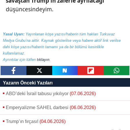
savaştan Trump'ın zaferle ayrılacağı
düşüncesindeyim.
Yasal Uyarı:
Yayınlanan köşe yazısı/haberin tüm hakları Turkuvaz
Medya Grubu’na aittir. Kaynak gösterilse veya habere aktif link verilse
dahi köşe yazısı/haberin tamamı ya da bir bölümü kesinlikle
kullanılamaz.
Ayrıntılar için lütfen
tıklayın
.
paylaş
tweetle
paylaş
paylaş
paylaş
Yazarın Önceki Yazıları
ABD’deki İsrail tabusu yıkılıyor
(07.06.2026)
Emperyalizme SAHEL darbesi
(06.06.2026)
Trump’ın fırçası!
(04.06.2026)