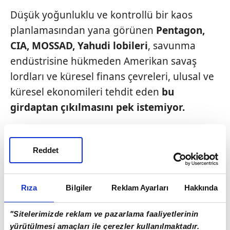
Düşük yoğunluklu ve kontrollü bir kaos
planlamasından yana görünen
Pentagon,
CIA, MOSSAD,
Yahudi lobileri
, savunma
endüstrisine hükmeden Amerikan savaş
lordları ve küresel finans çevreleri, ulusal ve
küresel ekonomileri tehdit eden
bu
girdaptan
çıkılmasını pek istemiyor.
Çünkü İran savaşı ve Hürmüz krizi, bu
kesimlerin rantlarına rant katıyor. Savaş, kriz
Reddet
ve kaosun derinleşmesini isteyen kesimlerin
başını ise İsrail Başbakanı
Binyamin
Rıza
Bilgiler
Reklam Ayarları
Hakkında
Netanyahu
çekiyor. Netanyahu'nun
siyasi
ikbali
kaosların derinleşmesine ve
"Sitelerimizde reklam ve pazarlama faaliyetlerinin
yayılmasına bağlı. Netanyahu'nun
yürütülmesi amaçları ile çerezler kullanılmaktadır.