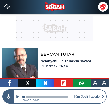
BERCAN TUTAR
Netanyahu ile Trump’ın savaşı
09 Haziran 2026, Salı
A
A
paylaş
tweetle
paylaş
paylaş
paylaş
Tüm Sesli Haberler
00:00
00:00