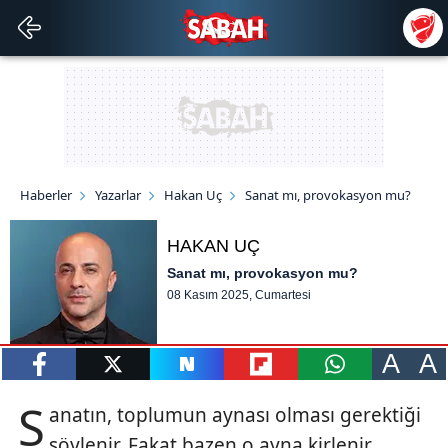
Haberler
Yazarlar
Hakan Uç
Sanat mı, provokasyon mu?
HAKAN UÇ
Sanat mı, provokasyon mu?
08 Kasım 2025, Cumartesi
A
A
paylaş
tweetle
paylaş
paylaş
paylaş
S
anatın, toplumun aynası olması gerektiği
söylenir. Fakat bazen o ayna kirlenir,