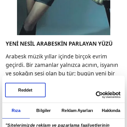
YENİ NESİL ARABESKİN PARLAYAN YÜZÜ
Arabesk müzik yıllar içinde birçok evrim
geçirdi. Bir zamanlar yalnızca acının, isyanın
ve sokağın sesi olan bu tür; bugün yeni bir
jenerasyonun elinde bambaşka bir ruha
kavuşuyor. O yeni ruhun güçlü
Reddet
temsilcilerinden biri de Ceren Sagu. Henüz
kariyerinin başında olmasına rağmen
Rıza
Bilgiler
Reklam Ayarları
Hakkında
sahnede yılların olgunluğunu taşıyan bir
isim o. Arabeski yeniden yorumlarken klasik
"Sitelerimizde reklam ve pazarlama faaliyetlerinin