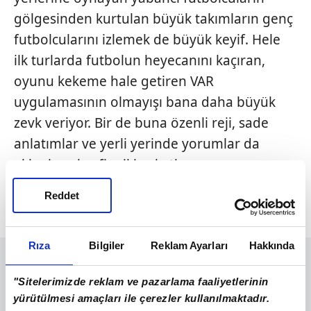
gölgesinden kurtulan büyük takımların genç
futbolcularını izlemek de büyük keyif. Hele
ilk turlarda futbolun heyecanını kaçıran,
oyunu kekeme hale getiren VAR
uygulamasının olmayışı bana daha büyük
zevk veriyor. Bir de buna özenli reji, sade
anlatımlar ve yerli yerinde yorumlar da
eklenince keyfim ikiye katlanıyor.
Yaşasın Ziraat Türkiye Kupası, var olsun Atv
Reddet
ve A Spor...
Rıza
Bilgiler
Reklam Ayarları
Hakkında
"Sitelerimizde reklam ve pazarlama faaliyetlerinin
yürütülmesi amaçları ile çerezler kullanılmaktadır.