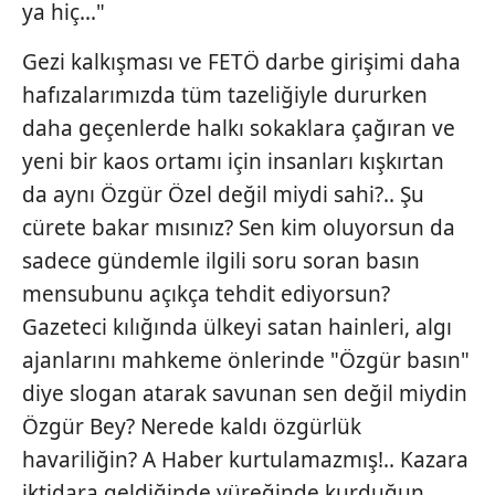
ya hiç..."
kullanılmaktadır. Bu çerezler vasıtasıyla çeşitli kişisel
verileriniz işlenmekte olup gerekli olan çerezler bilgi
Gezi kalkışması ve FETÖ darbe girişimi daha
toplumu hizmetlerinin sunulması amacıyla
hafızalarımızda tüm tazeliğiyle dururken
kullanılmaktadır. Diğer çerezler, sitemizin daha işlevsel
kılınması ve kişiselleştirilmesi ve sizlere yönelik
daha geçenlerde halkı sokaklara çağıran ve
reklam/pazarlama faaliyetlerinin yapılması, amaçlarıyla
yeni bir kaos ortamı için insanları kışkırtan
sınırlı olarak açık rızanız dahilinde kullanılacaktır.
da aynı Özgür Özel değil miydi sahi?.. Şu
cürete bakar mısınız? Sen kim oluyorsun da
Çerezlere ilişkin tercihlerinizi aşağıda yer alan panel
vasıtasıyla belirleyebilirsiniz. Çerezlere ilişkin detaylı bilgi
sadece gündemle ilgili soru soran basın
için Ayarlar butonuna tıklayabilir,
Çerez Bilgilendirme
mensubunu açıkça tehdit ediyorsun?
Metnimizi
ziyaret edebilirsiniz.
Gazeteci kılığında ülkeyi satan hainleri, algı
ajanlarını mahkeme önlerinde "Özgür basın"
6698 sayılı Kişisel Verilerin Korunması Kanunu uyarınca
hazırlanmış Aydınlatma Metnimizi okumak ve sitemizde
diye slogan atarak savunan sen değil miydin
ilgili mevzuata uygun olarak kullanılan çerezlerle ilgili bilgi
Özgür Bey? Nerede kaldı özgürlük
almak için lütfen
tıklayınız
.
havariliğin? A Haber kurtulamazmış!.. Kazara
iktidara geldiğinde yüreğinde kurduğun