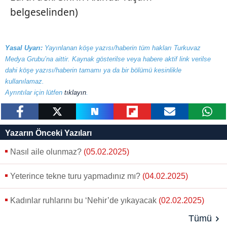
belgeselinden)
Yasal Uyarı:
Yayınlanan köşe yazısı/haberin tüm hakları Turkuvaz
Medya Grubu’na aittir. Kaynak gösterilse veya habere aktif link verilse
dahi köşe yazısı/haberin tamamı ya da bir bölümü kesinlikle
kullanılamaz.
Ayrıntılar için lütfen
tıklayın
.
paylaş
tweetle
paylaş
paylaş
paylaş
yazara
Yazarın Önceki Yazıları
gönder
Nasıl aile olunmaz?
(05.02.2025)
Yeterince tekne turu yapmadınız mı?
(04.02.2025)
Kadınlar ruhlarını bu ‘Nehir’de yıkayacak
(02.02.2025)
Tümü