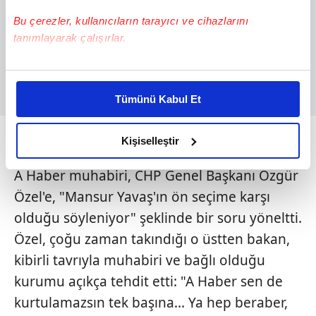
Bu çerezler, kullanıcıların tarayıcı ve cihazlarını
tanımlayarak çalışırlar.
Bu çerezlere izin vermeniz halinde sizlere özel
kişiselleştirilmiş reklamlar sunabilir, sayfalarımızda sizlere
Tümünü Kabul Et
daha iyi reklam deneyimi yaşatabiliriz. Bunu yaparken
amacımızın size daha iyi bir reklam deneyimi sunmak
olduğunu ve sizlere en iyi içerikleri sunabilmek adına
Kişiselleştir
Ya seni kim kurtaracak?
elimizden gelen çabayı gösterdiğimizi ve bu noktada,
A Haber muhabiri, CHP Genel Başkanı Özgür
reklamların maliyetlerimizi karşılamak noktasında tek gelir
kalemimiz olduğunu sizlere hatırlatmak isteriz.
Özel'e, "Mansur Yavaş'ın ön seçime karşı
olduğu söyleniyor" şeklinde bir soru yöneltti.
Her halükârda, kullanıcılar, bu çerezlere izin vermedikleri
Özel, çoğu zaman takındığı o üstten bakan,
takdirde, kullanıcılara hedefli reklamlar
kibirli tavrıyla muhabiri ve bağlı olduğu
gösterilmeyecektir."
kurumu açıkça tehdit etti: "A Haber sen de
Sizlere daha iyi bir hizmet sunabilmek için İnternet
kurtulamazsın tek başına... Ya hep beraber,
Sitemizde kendimize ve üçüncü kişilere ait çerezler