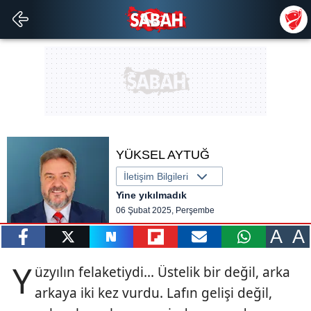
YÜKSEL AYTUĞ
İletişim Bilgileri
Yine yıkılmadık
06 Şubat 2025, Perşembe
A
A
paylaş
tweetle
paylaş
paylaş
paylaş
yazara
Y
üzyılın felaketiydi... Üstelik bir değil, arka
gönder
arkaya iki kez vurdu. Lafın gelişi değil,