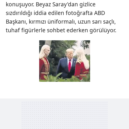
konuşuyor. Beyaz Saray'dan gizlice
hazırlanmış Aydınlatma Metnimizi okumak ve sitemizde
ilgili mevzuata uygun olarak kullanılan çerezlerle ilgili bilgi
sızdırıldığı iddia edilen fotoğrafta ABD
almak için lütfen
tıklayınız
.
Başkanı, kırmızı üniformalı, uzun sarı saçlı,
tuhaf figürlerle sohbet ederken görülüyor.