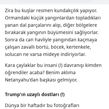
takdirde, kullanıcılara hedefli reklamlar
gösterilmeyecektir."
Zira bu kuşlar resmen kundakçılık yapıyor.
Ormandaki küçük yangınlardan topladıkları
Sizlere daha iyi bir hizmet sunabilmek için İnternet
yanan dal parçalarını alıp, diğer bölgelere
Sitemizde kendimize ve üçüncü kişilere ait çerezler
kullanılmaktadır. Bu çerezler vasıtasıyla çeşitli kişisel
bırakarak yangının büyümesini sağlıyorlar.
verileriniz işlenmekte olup gerekli olan çerezler bilgi
Sonra da can havliyle yangından kaçmaya
toplumu hizmetlerinin sunulması amacıyla
çalışan zavallı börtü, böcek, kertenkele,
kullanılmaktadır. Diğer çerezler, sitemizin daha işlevsel
solucan ne varsa mideye indiriyorlar.
kılınması ve kişiselleştirilmesi ve sizlere yönelik
reklam/pazarlama faaliyetlerinin yapılması, amaçlarıyla
Kara çaylaklar bu insani (!) davranışı kimden
sınırlı olarak açık rızanız dahilinde kullanılacaktır.
öğrendiler acaba? Benim aklıma
Çerezlere ilişkin tercihlerinizi aşağıda yer alan panel
Netanyahu'dan başkası gelmiyor.
vasıtasıyla belirleyebilirsiniz. Çerezlere ilişkin detaylı bilgi
için Ayarlar butonuna tıklayabilir,
Çerez Bilgilendirme
Trump'ın uzaylı dostları (!)
Metnimizi
ziyaret edebilirsiniz.
Dünya bir haftadır bu fotoğrafları
6698 sayılı Kişisel Verilerin Korunması Kanunu uyarınca