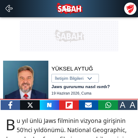
YÜKSEL AYTUĞ
İletişim Bilgileri
Jaws gururumu nasıl ısırdı?
19 Haziran 2026, Cuma
A
A
paylaş
tweetle
paylaş
paylaş
paylaş
yazara
B
u yıl ünlü Jaws filminin vizyona girişinin
gönder
50'nci yıldönümü. National Geographic,