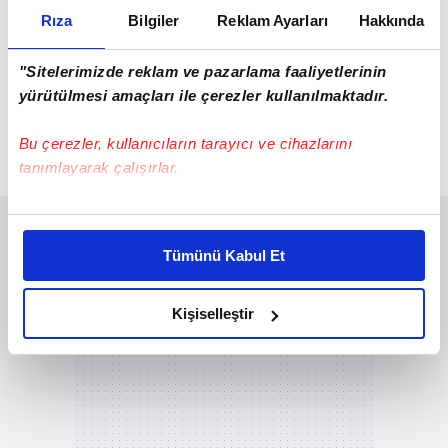
Rıza
Bilgiler
Reklam Ayarları
Hakkında
"Sitelerimizde reklam ve pazarlama faaliyetlerinin
yürütülmesi amaçları ile çerezler kullanılmaktadır.
Bu çerezler, kullanıcıların tarayıcı ve cihazlarını
tanımlayarak çalışırlar.
Bu çerezlere izin vermeniz halinde sizlere özel
kişiselleştirilmiş reklamlar sunabilir, sayfalarımızda sizlere
Tümünü Kabul Et
daha iyi reklam deneyimi yaşatabiliriz. Bunu yaparken
amacımızın size daha iyi bir reklam deneyimi sunmak
olduğunu ve sizlere en iyi içerikleri sunabilmek adına
Kişiselleştir
elimizden gelen çabayı gösterdiğimizi ve bu noktada,
reklamların maliyetlerimizi karşılamak noktasında tek gelir
kalemimiz olduğunu sizlere hatırlatmak isteriz.
Her halükârda, kullanıcılar, bu çerezlere izin vermedikleri