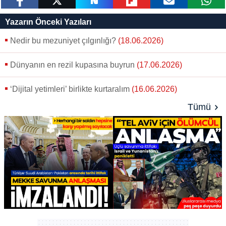
paylaş
tweetle
paylaş
paylaş
paylaş
yazara
Yazarın Önceki Yazıları
gönder
Nedir bu mezuniyet çılgınlığı?
(18.06.2026)
Dünyanın en rezil kupasına buyrun
(17.06.2026)
‘Dijital yetimleri’ birlikte kurtaralım
(16.06.2026)
Tümü