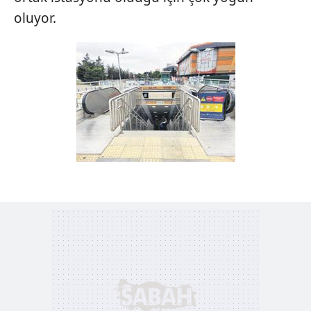
oluyor.
6698 sayılı Kişisel Verilerin Korunması Kanunu uyarınca
hazırlanmış Aydınlatma Metnimizi okumak ve sitemizde
ilgili mevzuata uygun olarak kullanılan çerezlerle ilgili bilgi
almak için lütfen
tıklayınız
.