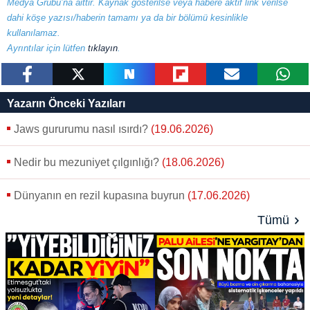
Medya Grubu’na aittir. Kaynak gösterilse veya habere aktif link verilse
dahi köşe yazısı/haberin tamamı ya da bir bölümü kesinlikle
kullanılamaz.
Ayrıntılar için lütfen
tıklayın
.
paylaş
tweetle
paylaş
paylaş
paylaş
yazara
Yazarın Önceki Yazıları
gönder
Jaws gururumu nasıl ısırdı?
(19.06.2026)
Nedir bu mezuniyet çılgınlığı?
(18.06.2026)
Dünyanın en rezil kupasına buyrun
(17.06.2026)
Tümü