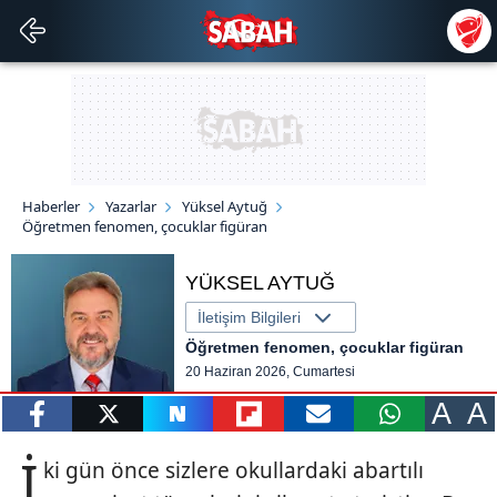
Haberler
Yazarlar
Yüksel Aytuğ
Öğretmen fenomen, çocuklar figüran
YÜKSEL AYTUĞ
İletişim Bilgileri
Öğretmen fenomen, çocuklar figüran
20 Haziran 2026, Cumartesi
A
A
paylaş
tweetle
paylaş
paylaş
paylaş
yazara
İ
ki gün önce sizlere okullardaki abartılı
gönder