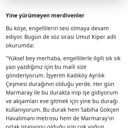
Her halükârda, kullanıcılar, bu çerezlere izin vermedikleri
Yine yürümeyen merdivenler
takdirde, kullanıcılara hedefli reklamlar
gösterilmeyecektir."
Bu köşe, engellilerin sesi olmaya devam
ediyor. Bugün de söz sırası Umut Kiper adlı
Sizlere daha iyi bir hizmet sunabilmek için İnternet
okurumda:
Sitemizde kendimize ve üçüncü kişilere ait çerezler
kullanılmaktadır. Bu çerezler vasıtasıyla çeşitli kişisel
"Yüksel bey merhaba, engellilerle ilgili sık sık
verileriniz işlenmekte olup gerekli olan çerezler bilgi
toplumu hizmetlerinin sunulması amacıyla
yazı yazdığınız için bu maili size
kullanılmaktadır. Diğer çerezler, sitemizin daha işlevsel
gönderiyorum. İşyerim Kadıköy Ayrılık
kılınması ve kişiselleştirilmesi ve sizlere yönelik
Çeşmesi durağının olduğu yerde. Her gün
reklam/pazarlama faaliyetlerinin yapılması, amaçlarıyla
Marmaray ile bu durakta inip işe gidiyorum
sınırlı olarak açık rızanız dahilinde kullanılacaktır.
ve akşamları eve gitmek için yine bu durağı
Çerezlere ilişkin tercihlerinizi aşağıda yer alan panel
kullanıyorum. Bu durak hem Sabiha Gökçen
vasıtasıyla belirleyebilirsiniz. Çerezlere ilişkin detaylı bilgi
Havalimanı metrosu hem de Marmaray'ın
için Ayarlar butonuna tıklayabilir,
Çerez Bilgilendirme
ortak istasyonu olduğu için çok yoğun
Metnimizi
ziyaret edebilirsiniz.