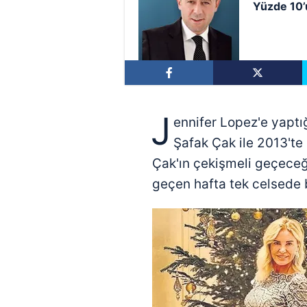
Yüzde 10’
J
ennifer Lopez'e yaptı
Şafak Çak ile 2013'te
Çak'ın çekişmeli geçec
geçen hafta tek celsede b