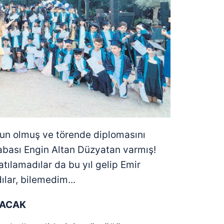
 çerezlerle ilgili bilgi almak için lütfen
tıklayınız
.
un olmuş ve törende diplomasını
abası Engin Altan Düzyatan varmış!
tılamadılar da bu yıl gelip Emir
ılar, bilemedim...
KACAK