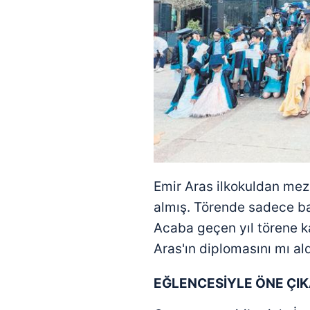
mevzuata uygun olarak kullanılan
Emir Aras ilkokuldan mez
almış. Törende sadece b
Acaba geçen yıl törene ka
Aras'ın diplomasını mı ald
EĞLENCESİYLE ÖNE ÇI