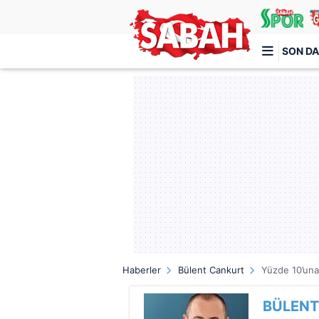
SON DA
Türkiye'nin en iyi haber sitesi
Haberler
Bülent Cankurt
Yüzde 10’una
BÜLENT