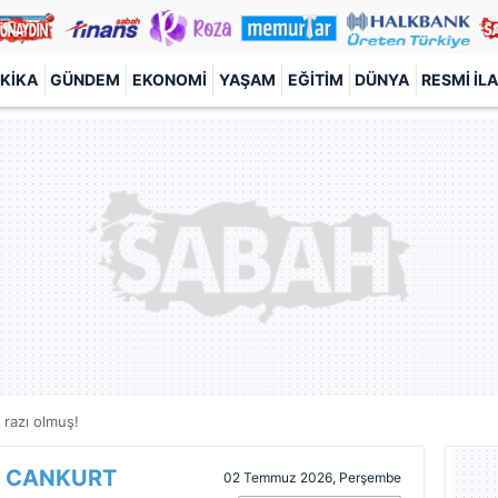
KIKA
GÜNDEM
EKONOMI
YAŞAM
EĞITIM
DÜNYA
RESMI İL
 razı olmuş!
 CANKURT
02 Temmuz 2026, Perşembe