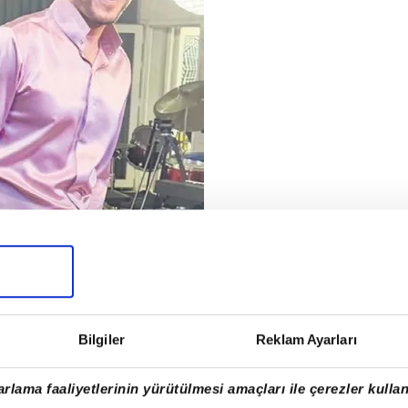
Bilgiler
Reklam Ayarları
Adrian'ın stüdyodan paylaştığı bir
rlama faaliyetlerinin yürütülmesi amaçları ile çerezler kullan
canın fitilini ateşledi. Ama grup