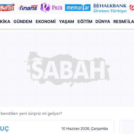
KIKA
GÜNDEM
EKONOMI
YAŞAM
EĞITIM
DÜNYA
RESMI İL
bend’den yeni sürpriz mi geliyor?
 UÇ
10 Haziran 2026, Çarşamba