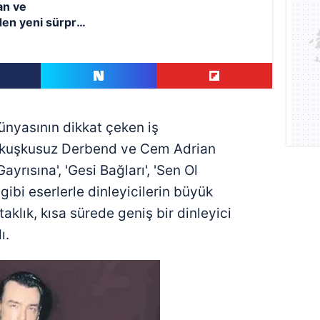
an ve
en yeni sürpriz
?
nyasının dikkat çeken iş
hiç kuşkusuz Derbend ve Cem Adrian
Gayrısına', 'Gesi Bağları', 'Sen Ol
 gibi eserlerle dinleyicilerin büyük
aklık, kısa sürede geniş bir dinleyici
ı.