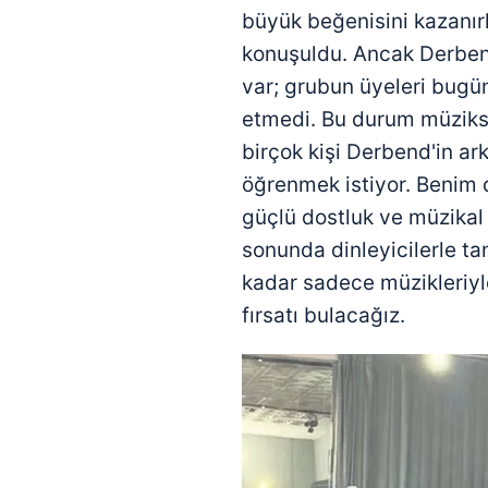
büyük beğenisini kazanı
konuşuldu. Ancak Derbend
var; grubun üyeleri bugü
etmedi. Bu durum müzikse
birçok kişi Derbend'in ar
öğrenmek istiyor. Benim
güçlü dostluk ve müzikal
sonunda dinleyicilerle t
kadar sadece müzikleriyle
fırsatı bulacağız.