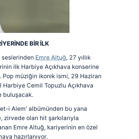
İYERİNDE BİR İLK
ü seslerinden
Emre Altuğ
, 27 yıllık
rinin ilk Harbiye Açıkhava konserine
. Pop müziğin ikonik ismi, 29 Haziran
l Harbiye Cemil Topuzlu Açıkhava
e buluşacak.
İbret-i Alem' albümünden bu yana
, zirvede olan hit şarkılarıyla
anan Emre Altuğ, kariyerinin en özel
maya hazırlanıyor.