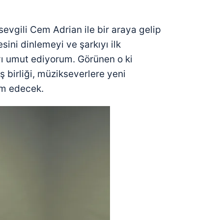
 çerezlerle ilgili bilgi almak için lütfen
tıklayınız
.
evgili Cem Adrian ile bir araya gelip
sini dinlemeyi ve şarkıyı ilk
yı umut ediyorum. Görünen o ki
 birliği, müzikseverlere yeni
am edecek.