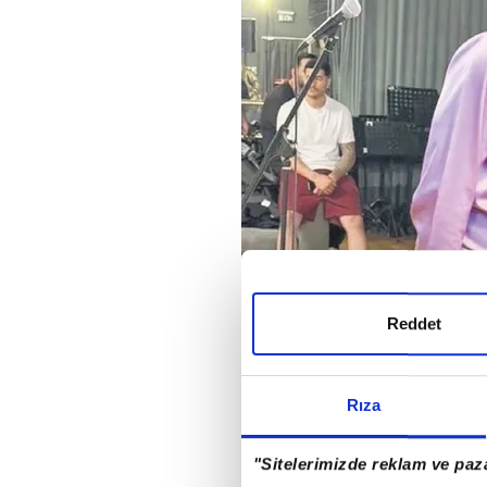
Reddet
Rıza
Geçtiğimiz günlerde Cem 
"Sitelerimizde reklam ve paza
fotoğraf ise yeni bir heye