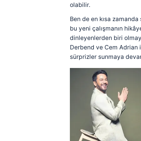
mevzuata uygun olarak kullanılan
olabilir.
Ben de en kısa zamanda s
bu yeni çalışmanın hikâye
dinleyenlerden biri olma
Derbend ve Cem Adrian iş
sürprizler sunmaya dev