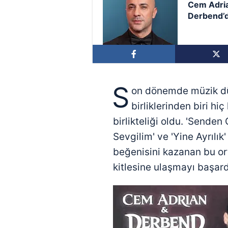
Cem Adri
Derbend’d
mi geliyor
S
on dönemde müzik dü
birliklerinden biri 
birlikteliği oldu. 'Senden 
Sevgilim' ve 'Yine Ayrılık'
beğenisini kazanan bu ort
kitlesine ulaşmayı başard