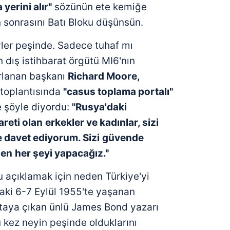
 çerezlerle ilgili bilgi almak için lütfen
tıklayınız
.
yerini alır"
sözünün ete kemiğe
 sonrasını Batı Bloku düşünsün.
yler peşinde. Sadece tuhaf mı
 dış istihbarat örgütü MI6'nın
rlanan başkanı
Richard Moore,
 toplantısında
"casus toplama portalı"
e şöyle diyordu:
"Rusya'daki
reti olan
erkekler ve kadınlar, sizi
davet ediyorum. Sizi
güvende
len
her şeyi yapacağız."
nu açıklamak için neden Türkiye'yi
daki 6-7 Eylül 1955'te yaşanan
taya çıkan ünlü James Bond yazarı
 Bu kez neyin peşinde olduklarını