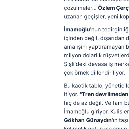
çözülmeler...
Özlem Çerç
uzanan geçişler, yeni kopu
İmamoğlu
'nun tedirginli
içinden değil, dışarıdan d
ama işini yaptıramayan bü
milyon dolarlık rüşvetlerde
Şişli'deki devasa iş merk
çok örnek dillendiriliyor.
Bu kaotik tablo, yöneticile
itiyor.
"Tren devrilmeden
hiç de az değil. Ve tam b
İmamoğlu giriyor. Kulisl
Gökhan
Günaydın
'ın taş
kelimelik notun ise şöyle