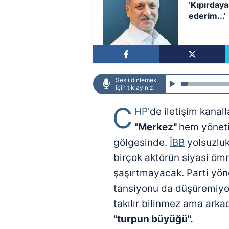
‘Kıpırdaya
ederim...’
Sesli dinlemek
için tıklayınız.
C
HP
'de iletişim kanall
"Merkez"
hem yöneti
gölgesinde.
İBB
yolsuzlu
birçok aktörün siyasi ö
şaşırtmayacak. Parti yön
tansiyonu da düşüremiyor.
takılır bilinmez ama arka
"turpun büyüğü".