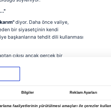
.."
akarım"
diyor. Daha önce valiye,
eden bir siyasetçinin kendi
iye başkanlarına tehdit dili kullanması
ptan çıkışı ancak gerçek bir
a görünen o ki ortada bunu
 irade var ne de niyet. Ve tam bu
geliyor:
"Perdeyi kapatan alkış değil,
Bilgiler
Reklam Ayarları
***
rlama faaliyetlerinin yürütülmesi amaçları ile çerezler kullan
VE MI6 İSTANBUL'DA