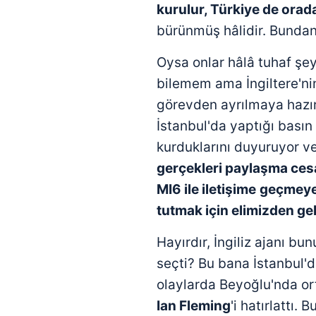
mevzuata uygun olarak kullanılan
kurulur, Türkiye de orada 
bürünmüş hâlidir. Bundan
Oysa onlar hâlâ tuhaf şe
bilemem ama İngiltere'nin
görevden ayrılmaya hazı
İstanbul'da yaptığı basın
kurduklarını duyuruyor v
gerçekleri paylaşma cesa
MI6 ile iletişime
geçmeye 
tutmak için elimizden ge
Hayırdır, İngiliz ajanı bu
seçti? Bu bana İstanbul'
olaylarda Beyoğlu'nda or
Ian Fleming
'i hatırlattı.