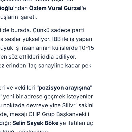
ioğlu
'ndan
Özlem Vural Gürzel'
e
şların işareti.
ği de burada. Çünkü sadece parti
a sesler yükseliyor. İBB ile iş yapan
yük iş insanlarının kulislerde 10-15
n söz ettikleri iddia ediliyor.
ezlerinden ilaç sanayiine kadar pek
ri ve vekilleri
"pozisyon arayışına"
"
yeni bir adrese geçmek isteyenler
u noktada devreye yine Silivri sakini
erde, mesajı CHP Grup Başkanvekili
ıdığı;
Selin Sayek Böke
'ye iletilen üç
 olduğu söyleniyor: