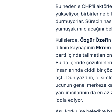
Bu nedenle CHP'li aktörle
yükseliyor, birbirlerine bi
durmuyorlar. Sürecin nası
yumuşak mı olacağını bel
Kulislerde,
Özgür Özel
'i
dilinin kaynağının
Ekrem
parti içinde talimatları on
Bu da içeride çözülmeleri 
insanlarında ciddi bir ç
aştı. Dün yazdım, o isiml
ucunun genel merkeze ka
yardımcılarının da en az 
iddia ediyor.
Asıl korku ise belediye 