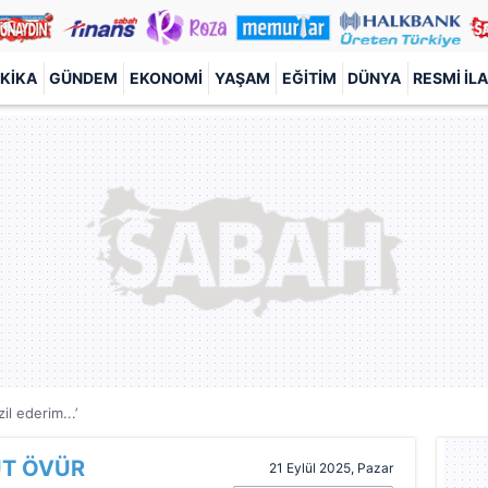
KIKA
GÜNDEM
EKONOMI
YAŞAM
EĞITIM
DÜNYA
RESMI İL
il ederim...’
T ÖVÜR
21 Eylül 2025, Pazar