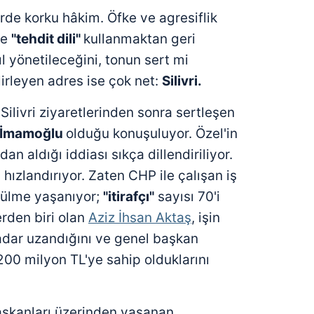
rde korku hâkim. Öfke ve agresiflik
le
"tehdit dili"
kullanmaktan geri
l yönetileceğini, tonun sert mi
irleyen adres ise çok net:
Silivri.
n Silivri ziyaretlerinden sonra sertleşen
 İmamoğlu
olduğu konuşuluyor. Özel'in
dan aldığı iddiası sıkça dillendiriliyor.
hızlandırıyor. Zaten CHP ile çalışan iş
özülme yaşanıyor;
"itirafçı"
sayısı 70'i
erden biri olan
Aziz İhsan Aktaş
, işin
dar uzandığını ve genel başkan
200 milyon TL'ye sahip olduklarını
başkanları üzerinden yaşanan