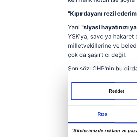
"Kıpırdayanı rezil ederim.
Yani
"siyasi hayatınızı y
YSK'ya, savcıya hakaret 
milletvekillerine ve beled
çok da şaşırtıcı değil.
Son söz: CHP'nin bu girda
yüzleşmeyle mümkün. Am
yapabilecek ne siyasi bir
Reddet
noktada akla tek bir söz 
hakikattir."
Rıza
"Sitelerimizde reklam ve paza
BAHÇELİ'NİN TRÇ ÇIKIŞI