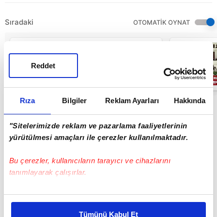
Sıradaki
OTOMATİK OYNAT
MEMUR ZAMMI
SON DAKİKA!
Memur ve
Reddet
Emekli maaşları
ne kadar oldu? |
05:07
Video
Rıza
Bilgiler
Reklam Ayarları
Hakkında
"Sitelerimizde reklam ve pazarlama faaliyetlerinin
yürütülmesi amaçları ile çerezler kullanılmaktadır.
Bu çerezler, kullanıcıların tarayıcı ve cihazlarını
tanımlayarak çalışırlar.
Bu çerezlere izin vermeniz halinde sizlere özel
kişiselleştirilmiş reklamlar sunabilir, sayfalarımızda sizlere
Tümünü Kabul Et