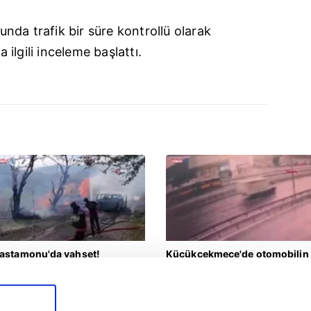
da trafik bir süre kontrollü olarak
a ilgili inceleme başlattı.
astamonu'da vahşet!
Küçükçekmece'de otomobilin
omşusunu öldürüp evini ve
İETT otobüsüne çarptığı kaza
racını ateşe verdi | Video
kamerada | Video
aşam
Yaşam
6.08.2026 | 15:49
05.08.2026 | 14:28