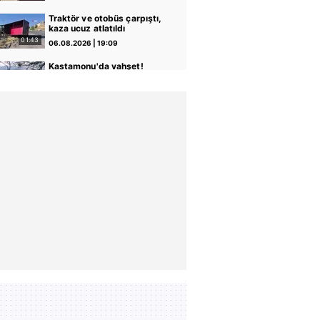
Traktör ve otobüs çarpıştı,
kaza ucuz atlatıldı
01:43
06.08.2026 | 19:09
Kastamonu'da vahşet!
Komşusunu öldürüp evini
ve aracını ateşe verdi |
00:24
06.08.2026 | 15:49
Video
Muğla'da park halindeki
midibüste yangın çıktı |
Video
02:07
06.08.2026 | 15:35
Dev vinç gemisi Saipem
7000' İstanbul Boğazı'ndan
geçti | Video
05:28
06.08.2026 | 14:22
Kağıthane'de sokak
ortasında dehşet
kamerada: Eski sevgilisi ile
03:12
06.08.2026 | 13:44
erkek arkadaşını silahla
vurdu! | Video
Şişli'de bir hırsız girdiği
evden klima ve televizyonu
böyle çaldı | Video
00:12
06.08.2026 | 13:32
Kars'ta 4 kişinin
yaralandığı kaza