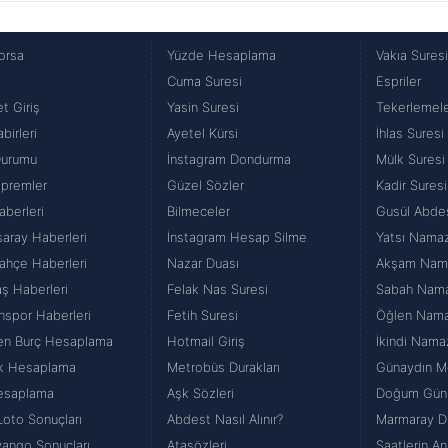
orsa
Yüzde Hesaplama
Vakıa Sures
Cuma Suresi
Espriler
t Giriş
Yasin Suresi
Tekerlemel
birleri
Ayetel Kürsi
İhlas Suresi
Durumu
İnstagram Dondurma
Mülk Suresi
premler
Güzel Sözler
Kadir Suresi
aberleri
Bilmeceler
Gusül Abde
saray Haberleri
İnstagram Hesap Silme
Yatsı Namazı
ahçe Haberleri
Nazar Duası
Akşam Namaz
aş Haberleri
Felak Nas Suresi
Sabah Namazı
nspor Haberleri
Fetih Suresi
Öğlen Namazı
en Burç Hesaplama
Hotmail Giriş
İkindi Namaz
k Hesaplama
Metrobüs Durakları
Günaydın Me
esaplama
Aşk Sözleri
Doğum Günü
Loto Sonuçları
Abdest Nasıl Alınır?
Marmaray Du
iyango Sonuçları
Atasözleri
Saatlerin An