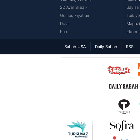
22 Ayar Bilezik
Sayısal
Gümüş Fiyatları
Türkiye
Dolar
Magazi
Euro
Ekonom
Sabah USA
Daily Sabah
RSS