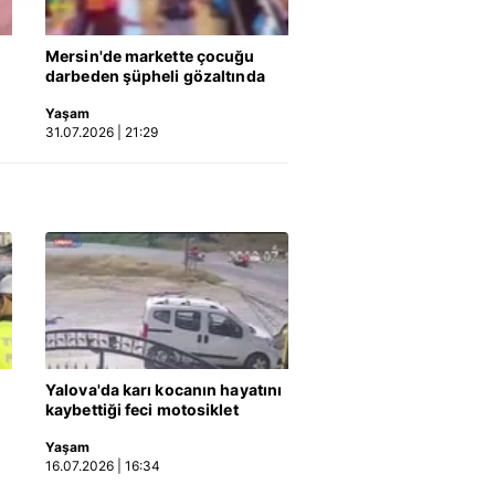
nılacaktır.
Mersin'de markette çocuğu
kin detaylı bilgi için Ayarlar
darbeden şüpheli gözaltında
Yaşam
31.07.2026 | 21:29
ak ve sitemizde ilgili
Yalova'da karı kocanın hayatını
kaybettiği feci motosiklet
kazası saniye saniye kameraya
Yaşam
yansıdı | Video
16.07.2026 | 16:34