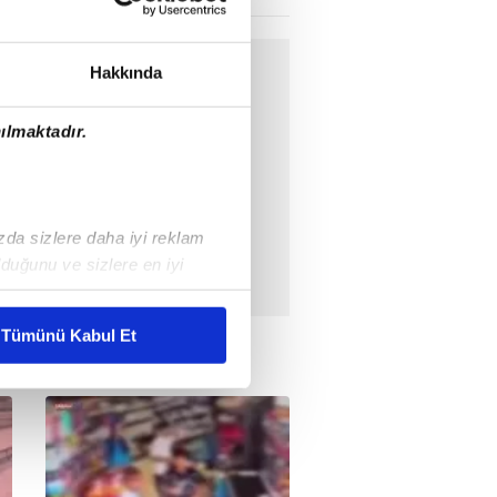
Hakkında
ılmaktadır.
ızda sizlere daha iyi reklam
duğunu ve sizlere en iyi
liyetlerimizi karşılamak
Tümünü Kabul Et
ar gösterilmeyecektir."
çerezler kullanılmaktadır. Bu
u hizmetlerinin sunulması
i ve sizlere yönelik