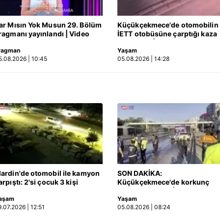
 yapılması, amaçlarıyla sınırlı olarak açık rızanız dahilinde kulla
ar Mısın Yok Musun 29. Bölüm
Küçükçekmece'de otomobilin
aşağıda yer alan panel vasıtasıyla belirleyebilirsiniz. Çerezlere iliş
ragmanı yayınlandı | Video
İETT otobüsüne çarptığı kaza
lgilendirme Metnimizi
ziyaret edebilirsiniz.
kamerada | Video
ragman
Yaşam
5.08.2026 | 10:45
05.08.2026 | 14:28
Korunması Kanunu uyarınca hazırlanmış Aydınlatma Metnimizi okum
 çerezlerle ilgili bilgi almak için lütfen
tıklayınız
.
ardin'de otomobil ile kamyon
SON DAKİKA:
arpıştı: 2'si çocuk 3 kişi
Küçükçekmece'de korkunç
ayatını kaybetti! Kaza anı
kaza! Otomobil, İETT
aşam
Yaşam
amerada
otobüsüne çarptı: 3 kişi
9.07.2026 | 12:51
05.08.2026 | 08:24
hayatını kaybetti | Video