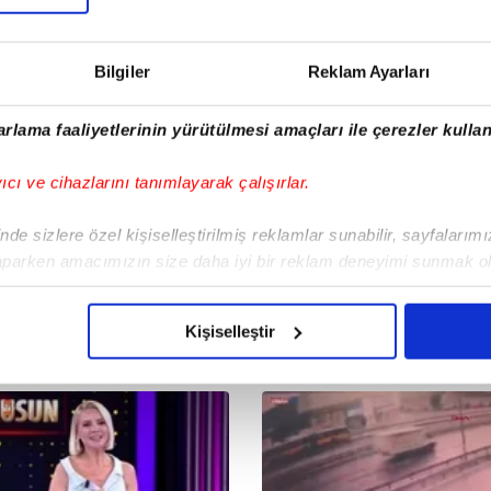
Bilgiler
Reklam Ayarları
rlama faaliyetlerinin yürütülmesi amaçları ile çerezler kullan
yıcı ve cihazlarını tanımlayarak çalışırlar.
de sizlere özel kişiselleştirilmiş reklamlar sunabilir, sayfalarım
aparken amacımızın size daha iyi bir reklam deneyimi sunmak ol
imizden gelen çabayı gösterdiğimizi ve bu noktada, reklamların ma
olduğunu sizlere hatırlatmak isteriz.
Kişiselleştir
çerezlere izin vermedikleri takdirde, kullanıcılara hedefli reklaml
abilmek için İnternet Sitemizde kendimize ve üçüncü kişilere ait 
isel verileriniz işlenmekte olup gerekli olan çerezler bilgi toplum
 çerezler, sitemizin daha işlevsel kılınması ve kişiselleştirilmes