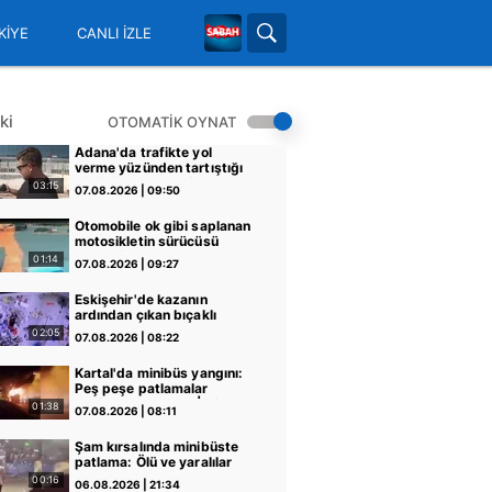
KİYE
CANLI İZLE
ki
OTOMATİK OYNAT
Adana'da trafikte yol
verme yüzünden tartıştığı
sürücüye testere ile
03:15
07.08.2026 | 09:50
saldıran şüpheli tutuklandı
| Video
Otomobile ok gibi saplanan
motosikletin sürücüsü
karşı yönden gelen aracın
01:14
07.08.2026 | 09:27
altında kaldı! Korkunç anlar
kamerada | Video
Eskişehir'de kazanın
ardından çıkan bıçaklı
kavga kameraya yansıdı: 2
02:05
07.08.2026 | 08:22
yaralı | Video
Kartal'da minibüs yangını:
Peş peşe patlamalar
paniğe neden oldu | Video
01:38
07.08.2026 | 08:11
Şam kırsalında minibüste
patlama: Ölü ve yaralılar
var
00:16
06.08.2026 | 21:34