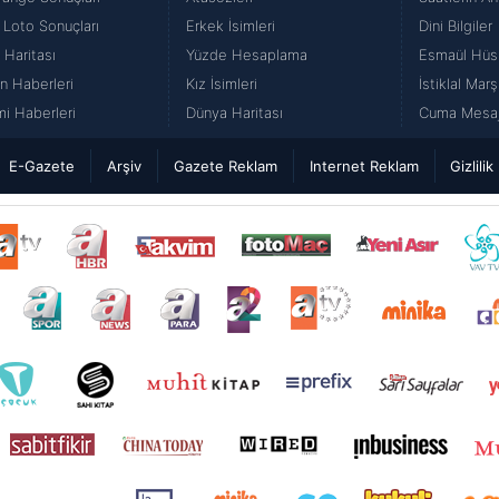
 Loto Sonuçları
Erkek İsimleri
Dini Bilgiler
 Haritası
Yüzde Hesaplama
Esmaül Hüs
n Haberleri
Kız İsimleri
İstiklal Marş
i Haberleri
Dünya Haritası
Cuma Mesajl
E-Gazete
Arşiv
Gazete Reklam
Internet Reklam
Gizlilik