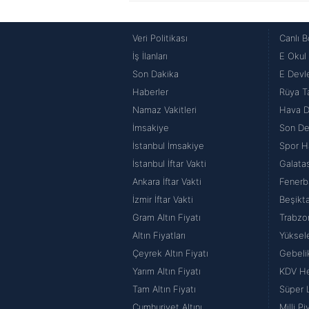
Veri Politikası
Canlı B
İş İlanları
E Okul
Son Dakika
E Devle
Haberler
Rüya Ta
Namaz Vakitleri
Hava 
İmsakiye
Son De
İstanbul İmsakiye
Spor H
İstanbul İftar Vakti
Galata
Ankara İftar Vakti
Fenerb
İzmir İftar Vakti
Beşikt
Gram Altın Fiyatı
Trabzo
Altın Fiyatları
Yüksel
Çeyrek Altın Fiyatı
Gebeli
Yarım Altın Fiyatı
KDV H
Tam Altın Fiyatı
Süper 
Cumhuriyet Altını
Milli P