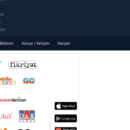
na
ı
arı
 Bildirimi
Künye / İletişim
Kariyer