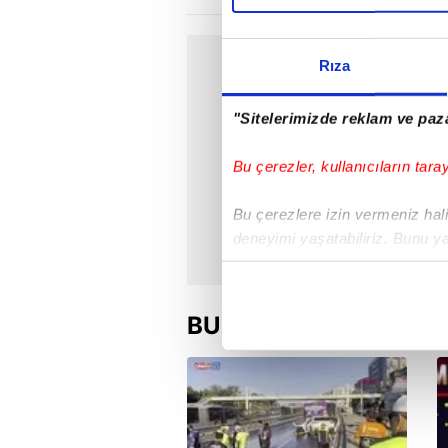
Rıza
"Sitelerimizde reklam ve paza
Bu çerezler, kullanıcıların tara
Bu çerezlere izin vermeniz halin
deneyimi yaşatabiliriz. Bunu y
içerikleri sunabilmek adına el
noktasında tek gelir kalemimiz 
BU HAFTA
Her halükârda, kullanıcılar, bu 
Sizlere daha iyi bir hizmet sun
çerezler vasıtasıyla çeşitli kiş
amacıyla kullanılmaktadır. Diğer