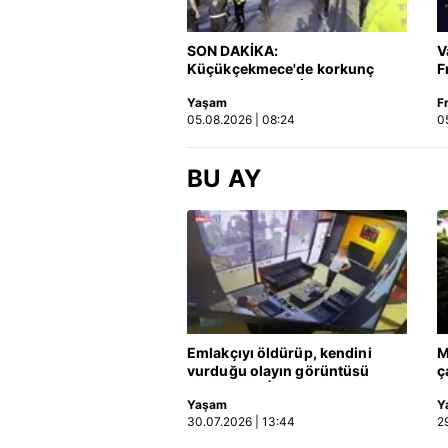
reklam/pazarlama faaliyetlerinin
SON DAKİKA:
V
Çerezlere ilişkin tercihlerinizi 
Küçükçekmece'de korkunç
F
butonuna tıklayabilir,
Çerez Bi
kaza! Otomobil, İETT
Yaşam
F
otobüsüne çarptı: 3 kişi
05.08.2026 | 08:24
0
hayatını kaybetti | Video
6698 sayılı Kişisel Verilerin 
mevzuata uygun olarak kullanılan
BU AY
Emlakçıyı öldürüp, kendini
M
vurduğu olayın görüntüsü
ç
ortaya çıktı | Video
h
Yaşam
Y
k
30.07.2026 | 13:44
2