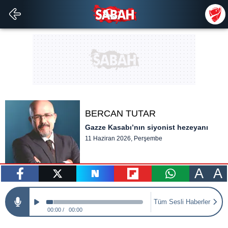
BERCAN TUTAR
Gazze Kasabı’nın siyonist hezeyanı
11 Haziran 2026, Perşembe
A
A
paylaş
tweetle
paylaş
paylaş
paylaş
Tüm Sesli Haberler
00:00
00:00