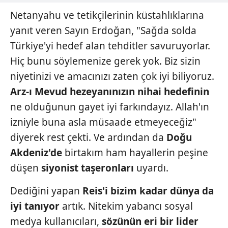
Metnimizi
ziyaret edebilirsiniz.
Netanyahu ve tetikçilerinin küstahlıklarına
6698 sayılı Kişisel Verilerin Korunması Kanunu uyarınca
yanıt veren Sayın Erdoğan, "Sağda solda
hazırlanmış Aydınlatma Metnimizi okumak ve sitemizde
Türkiye'yi hedef alan tehditler savuruyorlar.
ilgili mevzuata uygun olarak kullanılan çerezlerle ilgili bilgi
Hiç bunu söylemenize gerek yok. Biz sizin
almak için lütfen
tıklayınız
.
niyetinizi ve amacınızı zaten çok iyi biliyoruz.
Arz-ı Mevud hezeyanınızın
nihai hedefinin
ne olduğunun gayet iyi farkındayız. Allah'ın
izniyle buna asla müsaade etmeyeceğiz"
diyerek rest çekti. Ve ardından da
Doğu
Akdeniz'de
birtakım ham hayallerin peşine
düşen
siyonist
taşeronları
uyardı.
Dediğini yapan
Reis'i bizim kadar
dünya da
iyi tanıyor
artık. Nitekim yabancı sosyal
medya kullanıcıları,
sözünün
eri bir lider