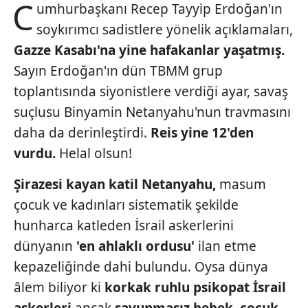
C
umhurbaşkanı Recep Tayyip Erdoğan'ın
soykırımcı sadistlere yönelik açıklamaları,
Gazze
Kasabı'na yine hafakanlar yaşatmış.
Sayın Erdoğan'ın dün TBMM grup
toplantısında siyonistlere verdiği ayar, savaş
suçlusu Binyamin Netanyahu'nun travmasını
daha da derinleştirdi.
Reis
yine 12'den
vurdu.
Helal olsun!
Şirazesi kayan katil Netanyahu,
masum
çocuk ve kadınları sistematik şekilde
hunharca katleden İsrail askerlerini
dünyanın
'en ahlaklı ordusu'
ilan etme
kepazeliğinde dahi bulundu. Oysa dünya
âlem biliyor ki
korkak ruhlu psikopat
İsrail