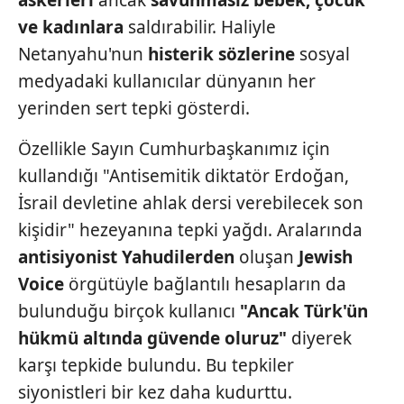
askerleri
ancak
savunmasız
bebek, çocuk
ve kadınlara
saldırabilir. Haliyle
Netanyahu'nun
histerik sözlerine
sosyal
medyadaki kullanıcılar dünyanın her
yerinden sert tepki gösterdi.
Özellikle Sayın Cumhurbaşkanımız için
kullandığı "Antisemitik diktatör Erdoğan,
İsrail devletine ahlak dersi verebilecek son
kişidir" hezeyanına tepki yağdı. Aralarında
antisiyonist Yahudilerden
oluşan
Jewish
Voice
örgütüyle bağlantılı hesapların da
bulunduğu birçok kullanıcı
"Ancak Türk'ün
hükmü altında
güvende oluruz"
diyerek
karşı tepkide bulundu. Bu tepkiler
siyonistleri bir kez daha kudurttu.