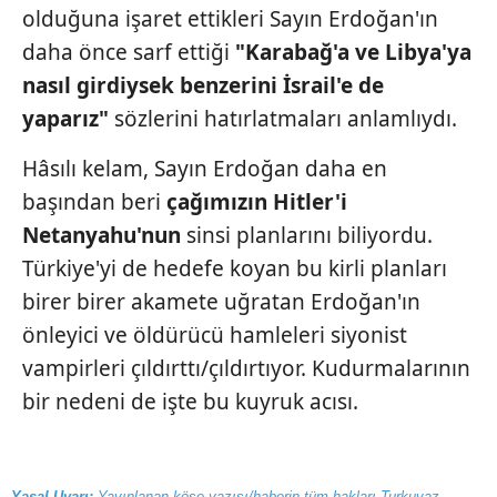
olduğuna işaret ettikleri Sayın Erdoğan'ın
daha önce sarf ettiği
"Karabağ'a ve Libya'ya
nasıl girdiysek
benzerini İsrail'e de
yaparız"
sözlerini hatırlatmaları anlamlıydı.
Hâsılı kelam, Sayın Erdoğan daha en
başından beri
çağımızın Hitler'i
Netanyahu'nun
sinsi planlarını biliyordu.
Türkiye'yi de hedefe koyan bu kirli planları
birer birer akamete uğratan Erdoğan'ın
önleyici ve öldürücü hamleleri siyonist
vampirleri çıldırttı/çıldırtıyor. Kudurmalarının
bir nedeni de işte bu kuyruk acısı.
Yasal Uyarı:
Yayınlanan köşe yazısı/haberin tüm hakları Turkuvaz