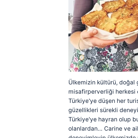
mevzuata uygun olarak kullanılan
Ülkemizin kültürü, doğal g
misafirperverliği herkesi 
Türkiye'ye düşen her turi
güzellikleri sürekli deney
Türkiye'ye hayran olup 
olanlardan… Carine ve ail
deneyimleyip ülkemizde u