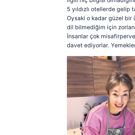
ilgili hiç bilgisi olmadığ
5 yıldızlı otellerde gelip 
Oysaki o kadar güzel bir 
dil bilmediğim için zorla
İnsanlar çok misafirperve
davet ediyorlar. Yemekler