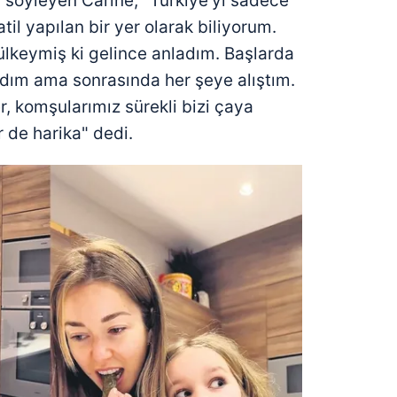
ını söyleyen Carine, "Türkiye'yi sadece
tatil yapılan bir yer olarak biliyorum.
ülkeymiş ki gelince anladım. Başlarda
ndım ama sonrasında her şeye alıştım.
r, komşularımız sürekli bizi çaya
 de harika" dedi.