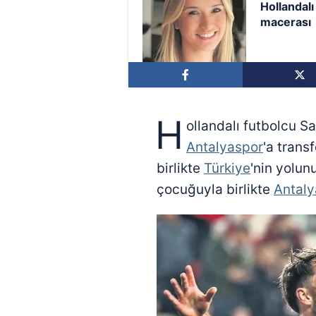
Hollandalı
macerası
H
ollandalı futbolcu S
Antalyaspor
'a transf
birlikte
Türkiye
'nin yolun
çocuğuyla birlikte
Antaly