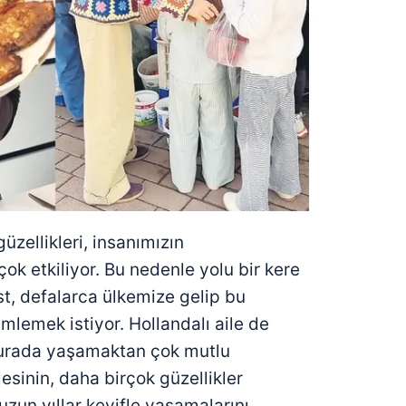
 çerezlerle ilgili bilgi almak için lütfen
tıklayınız
.
üzellikleri, insanımızın
çok etkiliyor. Bu nedenle yolu bir kere
st, defalarca ülkemize gelip bu
imlemek istiyor. Hollandalı aile de
burada yaşamaktan çok mutlu
esinin, daha birçok güzellikler
zun yıllar keyifle yaşamalarını