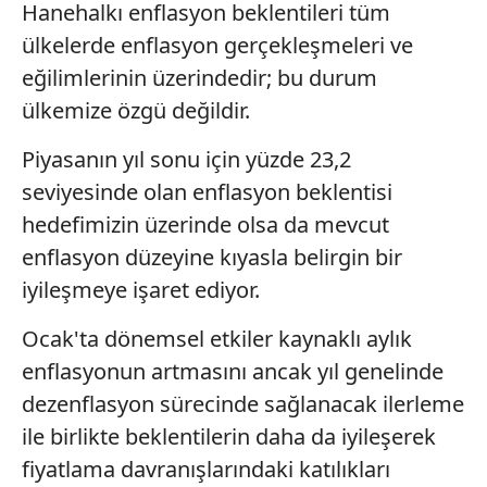
Hanehalkı enflasyon beklentileri tüm
gösterilmeyecektir."
ülkelerde enflasyon gerçekleşmeleri ve
Sizlere daha iyi bir hizmet sunabilmek için İnternet
eğilimlerinin üzerindedir; bu durum
Sitemizde kendimize ve üçüncü kişilere ait çerezler
ülkemize özgü değildir.
kullanılmaktadır. Bu çerezler vasıtasıyla çeşitli kişisel
verileriniz işlenmekte olup gerekli olan çerezler bilgi
Piyasanın yıl sonu için yüzde 23,2
toplumu hizmetlerinin sunulması amacıyla
seviyesinde olan enflasyon beklentisi
kullanılmaktadır. Diğer çerezler, sitemizin daha işlevsel
hedefimizin üzerinde olsa da mevcut
kılınması ve kişiselleştirilmesi ve sizlere yönelik
reklam/pazarlama faaliyetlerinin yapılması, amaçlarıyla
enflasyon düzeyine kıyasla belirgin bir
sınırlı olarak açık rızanız dahilinde kullanılacaktır.
iyileşmeye işaret ediyor.
Çerezlere ilişkin tercihlerinizi aşağıda yer alan panel
Ocak'ta dönemsel etkiler kaynaklı aylık
vasıtasıyla belirleyebilirsiniz. Çerezlere ilişkin detaylı bilgi
enflasyonun artmasını ancak yıl genelinde
için Ayarlar butonuna tıklayabilir,
Çerez Bilgilendirme
dezenflasyon sürecinde sağlanacak ilerleme
Metnimizi
ziyaret edebilirsiniz.
ile birlikte beklentilerin daha da iyileşerek
6698 sayılı Kişisel Verilerin Korunması Kanunu uyarınca
fiyatlama davranışlarındaki katılıkları
hazırlanmış Aydınlatma Metnimizi okumak ve sitemizde