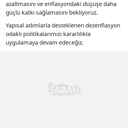
azaltmasını ve enflasyondaki düşüşe daha
ilgili mevzuata uygun olarak kullanılan çerezlerle ilgili bilgi
güçlü katkı sağlamasını bekliyoruz.
almak için lütfen
tıklayınız
.
Yapısal adımlarla desteklenen dezenflasyon
odaklı politikalarımızı kararlılıkla
uygulamaya devam edeceğiz.