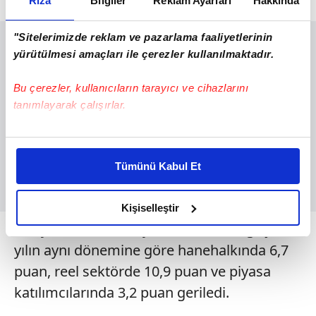
Rıza
Bilgiler
Reklam Ayarları
Hakkında
"Sitelerimizde reklam ve pazarlama faaliyetlerinin
yürütülmesi amaçları ile çerezler kullanılmaktadır.
Bu çerezler, kullanıcıların tarayıcı ve cihazlarını
tanımlayarak çalışırlar.
Bu çerezlere izin vermeniz halinde sizlere özel
kişiselleştirilmiş reklamlar sunabilir, sayfalarımızda sizlere
Tümünü Kabul Et
daha iyi reklam deneyimi yaşatabiliriz. Bunu yaparken
amacımızın size daha iyi bir reklam deneyimi sunmak
olduğunu ve sizlere en iyi içerikleri sunabilmek adına
Kişiselleştir
elimizden gelen çabayı gösterdiğimizi ve bu noktada,
12 ay sonrası enflasyon beklentileri geçen
reklamların maliyetlerimizi karşılamak noktasında tek gelir
yılın aynı dönemine göre hanehalkında 6,7
kalemimiz olduğunu sizlere hatırlatmak isteriz.
puan, reel sektörde 10,9 puan ve piyasa
katılımcılarında 3,2 puan geriledi.
Her halükârda, kullanıcılar, bu çerezlere izin vermedikleri
takdirde, kullanıcılara hedefli reklamlar