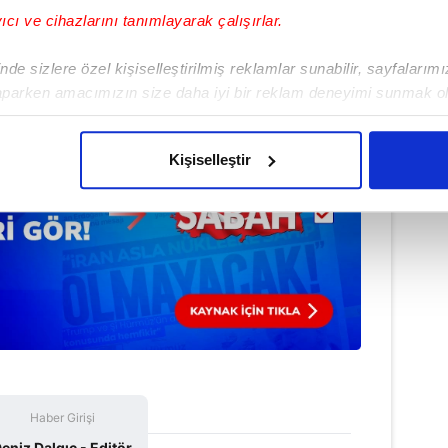
yıcı ve cihazlarını tanımlayarak çalışırlar.
de sizlere özel kişiselleştirilmiş reklamlar sunabilir, sayfalarım
aparken amacımızın size daha iyi bir reklam deneyimi sunmak ol
imizden gelen çabayı gösterdiğimizi ve bu noktada, reklamların ma
olduğunu sizlere hatırlatmak isteriz.
Kişiselleştir
çerezlere izin vermedikleri takdirde, kullanıcılara hedefli reklaml
abilmek için İnternet Sitemizde kendimize ve üçüncü kişilere ait 
isel verileriniz işlenmekte olup gerekli olan çerezler bilgi toplum
 çerezler, sitemizin daha işlevsel kılınması ve kişiselleştirilmes
 yapılması, amaçlarıyla sınırlı olarak açık rızanız dahilinde kulla
aşağıda yer alan panel vasıtasıyla belirleyebilirsiniz. Çerezlere iliş
lgilendirme Metnimizi
ziyaret edebilirsiniz.
Haber Girişi
Korunması Kanunu uyarınca hazırlanmış Aydınlatma Metnimizi okum
eniz Dalgıç - Editör