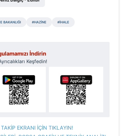
 çerezlerle ilgili bilgi almak için lütfen
tıklayınız
.
E BAKANLIĞI
#HAZİNE
#İHALE
ulamamızı İndirin
rıcalıkları Keşfedin!
TAKİP EKRANI İÇİN TIKLAYIN!