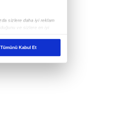
ızda sizlere daha iyi reklam
duğunu ve sizlere en iyi
liyetlerimizi karşılamak
Tümünü Kabul Et
ar gösterilmeyecektir."
çerezler kullanılmaktadır. Bu
u hizmetlerinin sunulması
i ve sizlere yönelik
nılacaktır.
kin detaylı bilgi için Ayarlar
ak ve sitemizde ilgili