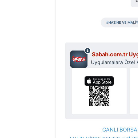
mevzuata uygun olarak kullanılan
#HAZİNE VE MALİY
Sabah.com.tr Uyg
Uygulamalara Özel Ay
CANLI BORSA 