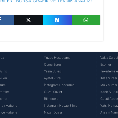
RİLERİ, BORSA GRAFİK VE TEKNİK ANALİZ!
rsa
Yüzde Hesaplama
Vakıa Sures
Cuma Suresi
Espriler
Giriş
Yasin Suresi
Tekerlemele
rleri
Ayetel Kürsi
İhlas Suresi
urumu
İnstagram Dondurma
Mülk Suresi
remler
Güzel Sözler
Kadir Suresi
erleri
Bilmeceler
Gusül Abdes
ray Haberleri
İnstagram Hesap Silme
Yatsı Namazı
hçe Haberleri
Nazar Duası
Akşam Namaz