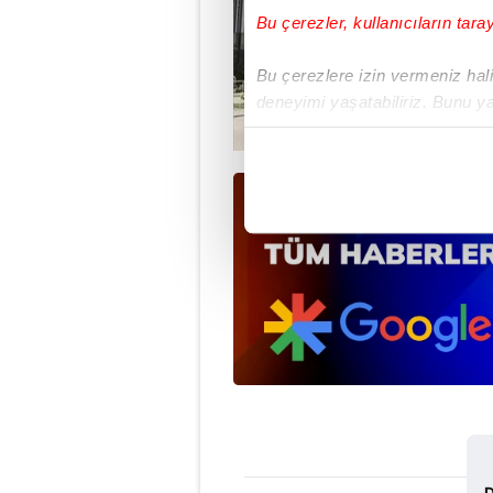
Bu çerezler, kullanıcıların tara
Bu çerezlere izin vermeniz halin
deneyimi yaşatabiliriz. Bunu y
içerikleri sunabilmek adına el
noktasında tek gelir kalemimiz 
Her halükârda, kullanıcılar, bu 
Sizlere daha iyi bir hizmet sun
çerezler vasıtasıyla çeşitli kiş
amacıyla kullanılmaktadır. Diğer
reklam/pazarlama faaliyetlerinin
Çerezlere ilişkin tercihlerinizi 
butonuna tıklayabilir,
Çerez Bi
6698 sayılı Kişisel Verilerin 
D