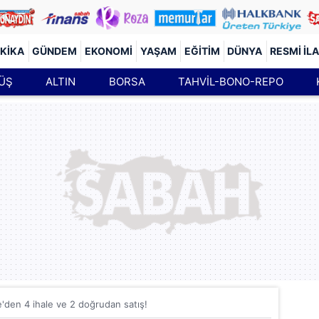
KIKA
GÜNDEM
EKONOMI
YAŞAM
EĞITIM
DÜNYA
RESMI İL
ÜŞ
ALTIN
BORSA
TAHVİL-BONO-REPO
'den 4 ihale ve 2 doğrudan satış!