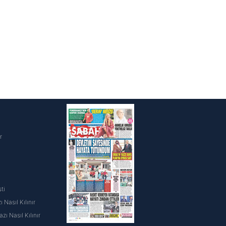
i
r
ti
 Nasıl Kılınır
ı Nasıl Kılınır