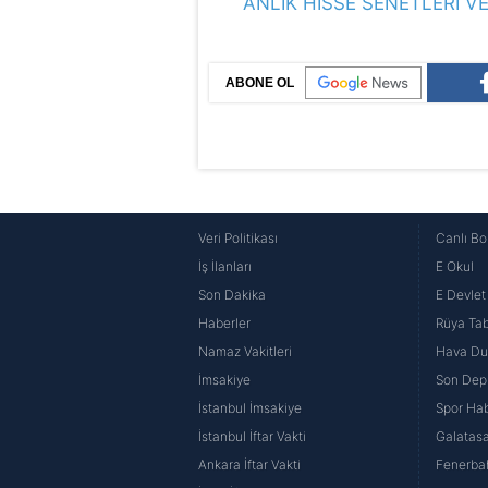
ANLIK HİSSE SENETLERİ VE
ABONE OL
Veri Politikası
Canlı Bo
İş İlanları
E Okul
Son Dakika
E Devlet 
Haberler
Rüya Tabi
Namaz Vakitleri
Hava D
İmsakiye
Son Dep
İstanbul İmsakiye
Spor Hab
İstanbul İftar Vakti
Galatasa
Ankara İftar Vakti
Fenerba