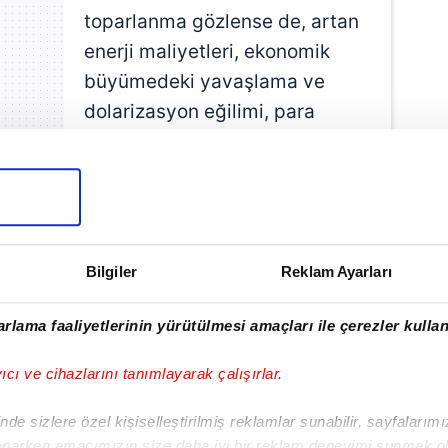
toparlanma gözlense de, artan
enerji maliyetleri, ekonomik
büyümedeki yavaşlama ve
dolarizasyon eğilimi, para
politikasında esnekliği azaltan
unsurlar arasında yer alıyor.
ING ayrıca, Merkez Bankası'nın
Kurulu metninde savaşın enflasyon
Bilgiler
Reklam Ayarları
ine ve ikinci tur etkiler riskine karşı
ğüne işaret etti. Bu doğrultuda, 11
rlama faaliyetlerinin yürütülmesi amaçları ile çerezler kullan
flasyon Raporu'nda hem hedeflerde
 yönlü güncellemeler yapılmasının
yıcı ve cihazlarını tanımlayarak çalışırlar.
de sizlere özel kişiselleştirilmiş reklamlar sunabilir, sayfalarım
aparken amacımızın size daha iyi bir reklam deneyimi sunmak ol