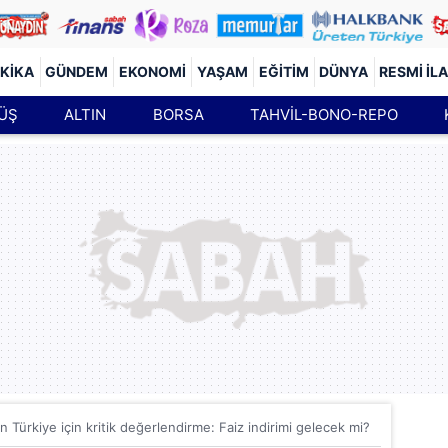
KIKA
GÜNDEM
EKONOMI
YAŞAM
EĞITIM
DÜNYA
RESMI İL
ÜŞ
ALTIN
BORSA
TAHVİL-BONO-REPO
n Türkiye için kritik değerlendirme: Faiz indirimi gelecek mi?