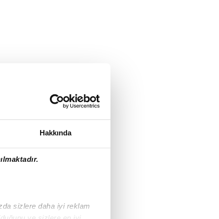
Hakkında
ılmaktadır.
ızda sizlere daha iyi reklam
duğunu ve sizlere en iyi