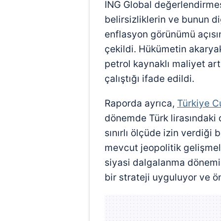
ING Global değerlendirmesin
belirsizliklerin ve bunun d
enflasyon görünümü açısın
çekildi. Hükümetin akaryak
petrol kaynaklı maliyet ar
çalıştığı ifade edildi.
Raporda ayrıca,
Türkiye C
dönemde Türk lirasındaki 
sınırlı ölçüde izin verdiği 
mevcut jeopolitik gelişmele
siyasi dalgalanma dönemin
bir strateji uyguluyor ve ön