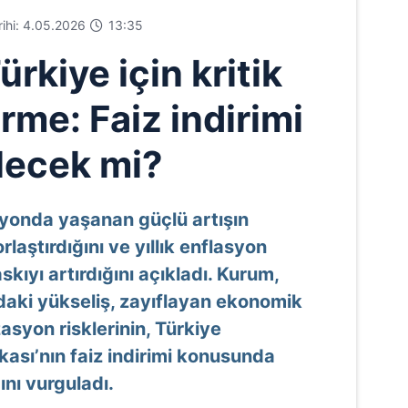
arihi: 4.05.2026
13:35
rkiye için kritik
rme: Faiz indirimi
lecek mi?
syonda yaşanan güçlü artışın
laştırdığını ve yıllık enflasyon
kıyı artırdığını açıkladı. Kurum,
ındaki yükseliş, zayıflayan ekonomik
syon risklerinin, Türkiye
sı’nın faiz indirimi konusunda
ını vurguladı.