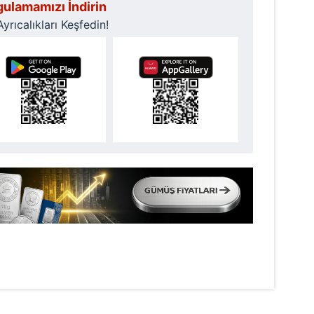
ulamamızı İndirin
rıcalıkları Keşfedin!