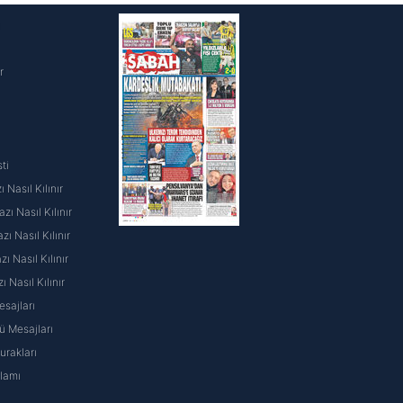
i
r
ti
 Nasıl Kılınır
ı Nasıl Kılınır
ı Nasıl Kılınır
 Nasıl Kılınır
ı Nasıl Kılınır
sajları
 Mesajları
rakları
nlamı