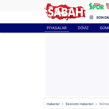
SON DA
PİYASALAR
DÖVİZ
GÜM
Türkiye'nin en iyi haber sitesi
Haberler
Ekonomi Haberleri
ING’de