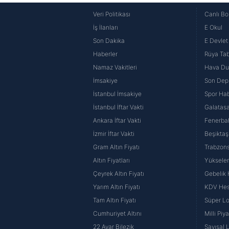
Veri Politikası
Canlı Bo
İş İlanları
E Okul
Son Dakika
E Devlet 
Haberler
Rüya Tabi
Namaz Vakitleri
Hava D
İmsakiye
Son Dep
İstanbul İmsakiye
Spor Hab
İstanbul İftar Vakti
Galatasa
Ankara İftar Vakti
Fenerba
İzmir İftar Vakti
Beşiktaş
Gram Altın Fiyatı
Trabzons
Altın Fiyatları
Yüksele
Çeyrek Altın Fiyatı
Gebelik
Yarım Altın Fiyatı
KDV He
Tam Altın Fiyatı
Süper Lo
Cumhuriyet Altını
Milli Pi
22 Ayar Bilezik
Sayısal 