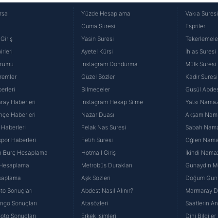
rsa
Yüzde Hesaplama
Vakıa Sures
Cuma Suresi
Espriler
Giriş
Yasin Suresi
Tekerlemele
rleri
Ayetel Kürsi
İhlas Suresi
urumu
İnstagram Dondurma
Mülk Suresi
remler
Güzel Sözler
Kadir Suresi
erleri
Bilmeceler
Gusül Abdes
ray Haberleri
İnstagram Hesap Silme
Yatsı Namazı
hçe Haberleri
Nazar Duası
Akşam Namaz
 Haberleri
Felak Nas Suresi
Sabah Namaz
por Haberleri
Fetih Suresi
Öğlen Namazı
n Burç Hesaplama
Hotmail Giriş
İkindi Namaz
 Hesaplama
Metrobüs Durakları
Günaydın Me
saplama
Aşk Sözleri
Doğum Günü
to Sonuçları
Abdest Nasıl Alınır?
Marmaray Du
yango Sonuçları
Atasözleri
Saatlerin A
Loto Sonuçları
Erkek İsimleri
Dini Bilgiler