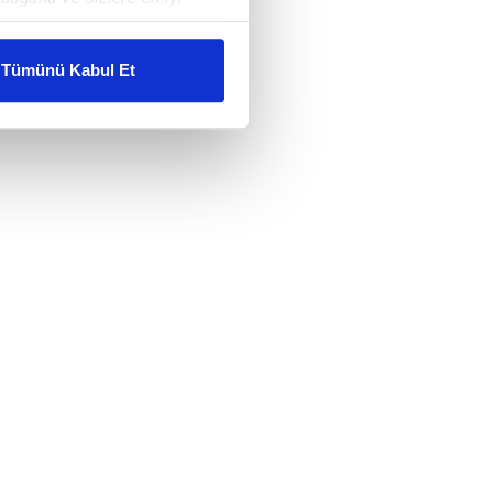
liyetlerimizi karşılamak
Tümünü Kabul Et
ar gösterilmeyecektir."
çerezler kullanılmaktadır. Bu
u hizmetlerinin sunulması
i ve sizlere yönelik
nılacaktır.
kin detaylı bilgi için Ayarlar
ak ve sitemizde ilgili