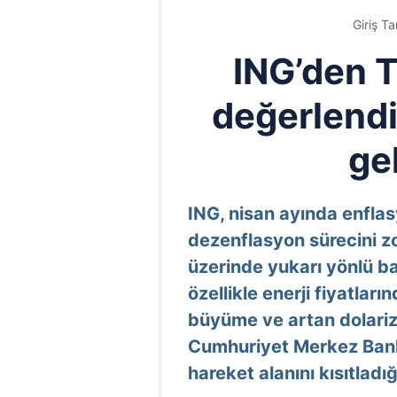
Giriş T
ING’den Tü
değerlendi
ge
ING, nisan ayında enfla
dezenflasyon sürecini zor
üzerinde yukarı yönlü bas
özellikle enerji fiyatlar
büyüme ve artan dolariza
Cumhuriyet Merkez Banka
hareket alanını kısıtladığ