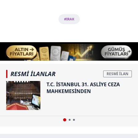
Çerezlere ilişkin tercihlerinizi aşağıda yer alan panel
vasıtasıyla belirleyebilirsiniz. Çerezlere ilişkin detaylı bilgi
#IRAK
için Ayarlar butonuna tıklayabilir,
Çerez Bilgilendirme
Metnimizi
ziyaret edebilirsiniz.
6698 sayılı Kişisel Verilerin Korunması Kanunu uyarınca
hazırlanmış Aydınlatma Metnimizi okumak ve sitemizde
ilgili mevzuata uygun olarak kullanılan çerezlerle ilgili bilgi
almak için lütfen
tıklayınız
.
RESMİ İLANLAR
T.C. İSTANBUL 31. ASLİYE CEZA
MAHKEMESİNDEN