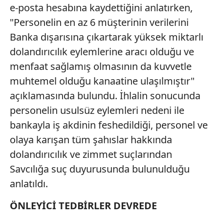
e-posta hesabına kaydettiğini anlatırken,
Çerezlere ilişkin tercihlerinizi aşağıda yer alan panel
"Personelin en az 6 müşterinin verilerini
vasıtasıyla belirleyebilirsiniz. Çerezlere ilişkin detaylı bilgi
için Ayarlar butonuna tıklayabilir,
Çerez Bilgilendirme
Banka dışarısına çıkartarak yüksek miktarlı
Metnimizi
ziyaret edebilirsiniz.
dolandırıcılık eylemlerine aracı olduğu ve
menfaat sağlamış olmasının da kuvvetle
6698 sayılı Kişisel Verilerin Korunması Kanunu uyarınca
muhtemel olduğu kanaatine ulaşılmıştır"
hazırlanmış Aydınlatma Metnimizi okumak ve sitemizde
ilgili mevzuata uygun olarak kullanılan çerezlerle ilgili bilgi
açıklamasında bulundu. İhlalin sonucunda
almak için lütfen
tıklayınız
.
personelin usulsüz eylemleri nedeni ile
bankayla iş akdinin feshedildiği, personel ve
olaya karışan tüm şahıslar hakkında
dolandırıcılık ve zimmet suçlarından
Savcılığa suç duyurusunda bulunulduğu
anlatıldı.
ÖNLEYİCİ TEDBİRLER DEVREDE