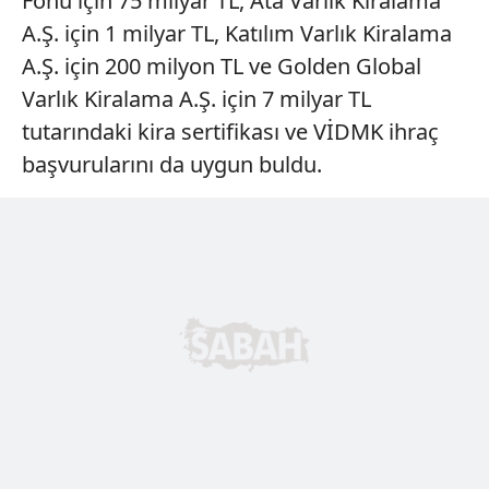
Fonu için 75 milyar TL, Ata Varlık Kiralama
toplumu hizmetlerinin sunulması amacıyla
A.Ş. için 1 milyar TL, Katılım Varlık Kiralama
kullanılmaktadır. Diğer çerezler, sitemizin daha işlevsel
A.Ş. için 200 milyon TL ve Golden Global
kılınması ve kişiselleştirilmesi ve sizlere yönelik
Varlık Kiralama A.Ş. için 7 milyar TL
reklam/pazarlama faaliyetlerinin yapılması, amaçlarıyla
sınırlı olarak açık rızanız dahilinde kullanılacaktır.
tutarındaki kira sertifikası ve VİDMK ihraç
başvurularını da uygun buldu.
Çerezlere ilişkin tercihlerinizi aşağıda yer alan panel
vasıtasıyla belirleyebilirsiniz. Çerezlere ilişkin detaylı bilgi
için Ayarlar butonuna tıklayabilir,
Çerez Bilgilendirme
Metnimizi
ziyaret edebilirsiniz.
6698 sayılı Kişisel Verilerin Korunması Kanunu uyarınca
hazırlanmış Aydınlatma Metnimizi okumak ve sitemizde
ilgili mevzuata uygun olarak kullanılan çerezlerle ilgili bilgi
almak için lütfen
tıklayınız
.