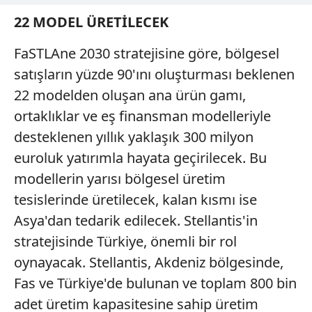
kullanılmaktadır. Bu çerezler vasıtasıyla çeşitli kişisel
22 MODEL ÜRETİLECEK
verileriniz işlenmekte olup gerekli olan çerezler bilgi
toplumu hizmetlerinin sunulması amacıyla
FaSTLAne 2030 stratejisine göre, bölgesel
kullanılmaktadır. Diğer çerezler, sitemizin daha işlevsel
satışların yüzde 90'ını oluşturması beklenen
kılınması ve kişiselleştirilmesi ve sizlere yönelik
reklam/pazarlama faaliyetlerinin yapılması, amaçlarıyla
22 modelden oluşan ana ürün gamı,
sınırlı olarak açık rızanız dahilinde kullanılacaktır.
ortaklıklar ve eş finansman modelleriyle
desteklenen yıllık yaklaşık 300 milyon
Çerezlere ilişkin tercihlerinizi aşağıda yer alan panel
euroluk yatırımla hayata geçirilecek. Bu
vasıtasıyla belirleyebilirsiniz. Çerezlere ilişkin detaylı bilgi
için Ayarlar butonuna tıklayabilir,
Çerez Bilgilendirme
modellerin yarısı bölgesel üretim
Metnimizi
ziyaret edebilirsiniz.
tesislerinde üretilecek, kalan kısmı ise
Asya'dan tedarik edilecek. Stellantis'in
6698 sayılı Kişisel Verilerin Korunması Kanunu uyarınca
stratejisinde Türkiye, önemli bir rol
hazırlanmış Aydınlatma Metnimizi okumak ve sitemizde
ilgili mevzuata uygun olarak kullanılan çerezlerle ilgili bilgi
oynayacak. Stellantis, Akdeniz bölgesinde,
almak için lütfen
tıklayınız
.
Fas ve Türkiye'de bulunan ve toplam 800 bin
adet üretim kapasitesine sahip üretim