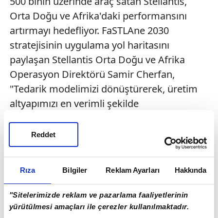
500 binin üzerinde araç satan Stellantis,
Orta Doğu ve Afrika'daki performansını
artırmayı hedefliyor. FaSTLAne 2030
stratejisinin uygulama yol haritasını
paylaşan Stellantis Orta Doğu ve Afrika
Operasyon Direktörü Samir Cherfan,
"Tedarik modelimizi dönüştürerek, üretim
altyapımızı en verimli şekilde
değerlendirerek ve odaklı ürün stratejimizi
hayata geçirerek bölgenin tüm potansiyelini
Reddet
ortaya çıkarmak üzere uygulama sürecimizi
hızlandırıyoruz" dedi.
Rıza
Bilgiler
Reklam Ayarları
Hakkında
"Sitelerimizde reklam ve pazarlama faaliyetlerinin
yürütülmesi amaçları ile çerezler kullanılmaktadır.