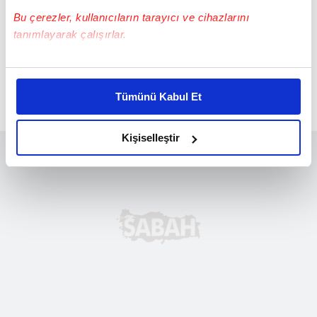
Bu çerezler, kullanıcıların tarayıcı ve cihazlarını
tanımlayarak çalışırlar.
Bu çerezlere izin vermeniz halinde sizlere özel
kişiselleştirilmiş reklamlar sunabilir, sayfalarımızda sizlere
Tümünü Kabul Et
daha iyi reklam deneyimi yaşatabiliriz. Bunu yaparken
amacımızın size daha iyi bir reklam deneyimi sunmak
olduğunu ve sizlere en iyi içerikleri sunabilmek adına
Kişiselleştir
elimizden gelen çabayı gösterdiğimizi ve bu noktada,
reklamların maliyetlerimizi karşılamak noktasında tek gelir
kalemimiz olduğunu sizlere hatırlatmak isteriz.
Her halükârda, kullanıcılar, bu çerezlere izin vermedikleri
takdirde, kullanıcılara hedefli reklamlar
gösterilmeyecektir."
Sizlere daha iyi bir hizmet sunabilmek için İnternet
Sitemizde kendimize ve üçüncü kişilere ait çerezler