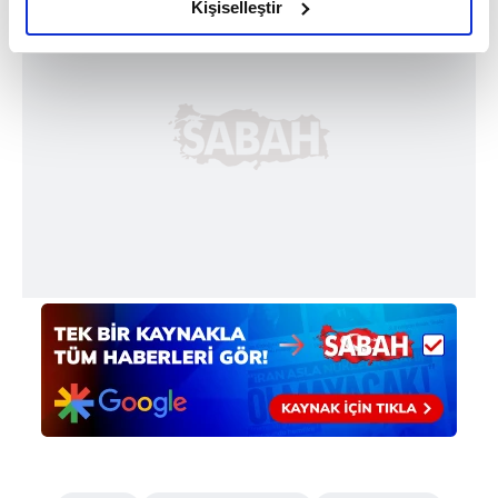
olduğunu ve sizlere en iyi içerikleri sunabilmek adına
Kişiselleştir
elimizden gelen çabayı gösterdiğimizi ve bu noktada,
reklamların maliyetlerimizi karşılamak noktasında tek gelir
kalemimiz olduğunu sizlere hatırlatmak isteriz.
Her halükârda, kullanıcılar, bu çerezlere izin vermedikleri
takdirde, kullanıcılara hedefli reklamlar
gösterilmeyecektir."
Sizlere daha iyi bir hizmet sunabilmek için İnternet
Sitemizde kendimize ve üçüncü kişilere ait çerezler
kullanılmaktadır. Bu çerezler vasıtasıyla çeşitli kişisel
verileriniz işlenmekte olup gerekli olan çerezler bilgi
toplumu hizmetlerinin sunulması amacıyla
kullanılmaktadır. Diğer çerezler, sitemizin daha işlevsel
kılınması ve kişiselleştirilmesi ve sizlere yönelik
reklam/pazarlama faaliyetlerinin yapılması, amaçlarıyla
sınırlı olarak açık rızanız dahilinde kullanılacaktır.