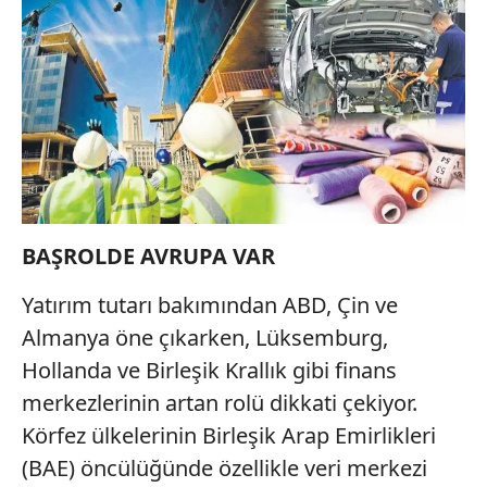
Çerezlere ilişkin tercihlerinizi aşağıda yer alan panel
vasıtasıyla belirleyebilirsiniz. Çerezlere ilişkin detaylı bilgi
için Ayarlar butonuna tıklayabilir,
Çerez Bilgilendirme
Metnimizi
ziyaret edebilirsiniz.
6698 sayılı Kişisel Verilerin Korunması Kanunu uyarınca
hazırlanmış Aydınlatma Metnimizi okumak ve sitemizde
ilgili mevzuata uygun olarak kullanılan çerezlerle ilgili bilgi
almak için lütfen
tıklayınız
.
BAŞROLDE AVRUPA VAR
Yatırım tutarı bakımından ABD, Çin ve
Almanya öne çıkarken, Lüksemburg,
Hollanda ve Birleşik Krallık gibi finans
merkezlerinin artan rolü dikkati çekiyor.
Körfez ülkelerinin Birleşik Arap Emirlikleri
(BAE) öncülüğünde özellikle veri merkezi