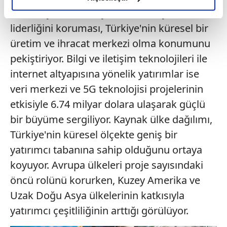
elimizden gelen çabayı gösterdiğimizi ve bu noktada,
8.44 milyar dolarlık yatırım tutarıyla
reklamların maliyetlerimizi karşılamak noktasında tek gelir
liderliğini koruması, Türkiye'nin küresel bir
kalemimiz olduğunu sizlere hatırlatmak isteriz.
üretim ve ihracat merkezi olma konumunu
pekiştiriyor. Bilgi ve iletişim teknolojileri ile
Her halükârda, kullanıcılar, bu çerezlere izin vermedikleri
takdirde, kullanıcılara hedefli reklamlar
internet altyapısına yönelik yatırımlar ise
gösterilmeyecektir."
veri merkezi ve 5G teknolojisi projelerinin
etkisiyle 6.74 milyar dolara ulaşarak güçlü
Sizlere daha iyi bir hizmet sunabilmek için İnternet
bir büyüme sergiliyor. Kaynak ülke dağılımı,
Sitemizde kendimize ve üçüncü kişilere ait çerezler
kullanılmaktadır. Bu çerezler vasıtasıyla çeşitli kişisel
Türkiye'nin küresel ölçekte geniş bir
verileriniz işlenmekte olup gerekli olan çerezler bilgi
yatırımcı tabanına sahip olduğunu ortaya
toplumu hizmetlerinin sunulması amacıyla
koyuyor. Avrupa ülkeleri proje sayısındaki
kullanılmaktadır. Diğer çerezler, sitemizin daha işlevsel
öncü rolünü korurken, Kuzey Amerika ve
kılınması ve kişiselleştirilmesi ve sizlere yönelik
reklam/pazarlama faaliyetlerinin yapılması, amaçlarıyla
Uzak Doğu Asya ülkelerinin katkısıyla
sınırlı olarak açık rızanız dahilinde kullanılacaktır.
yatırımcı çeşitliliğinin arttığı görülüyor.